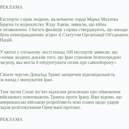
РЕКЛАМА
Експерти з прав людини, включаючи лорда Марка Маллока
Брауна та журналістку Ялду Хакім, заявили, що війна
є незаконною. І багато фахівців з права стверджують, що напади
були невиправданими згідно зі Статутом Організації Об'єднаних
Націй.
У квітні у спільному листі понад 100 експертів заявили, що
«немає жодних доказів того, що Іран становив безпосередню
загрозу, яка могла б обґрунтувати позов про самооборону».
Своєю чергою Дональд Трамп заперечив відповідальність
за напад і звинуватив Іран.
Тим часом Сенат вп’яте відхилив резолюцію про обмеження
військових повноважень Трампа проти Ірану. Вже відомо, що
американські військові розробляють нові плани щодо ударів
задля розблокування Ормузької протоки.
РЕКЛАМА