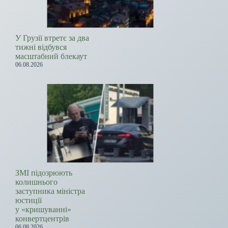
У Грузії втретє за два
тижні відбувся
масштабний блекаут
06.08.2026
ЗМІ підозрюють
колишнього
заступника міністра
юстиції
у «кришуванні»
конвертцентрів
06.08.2026