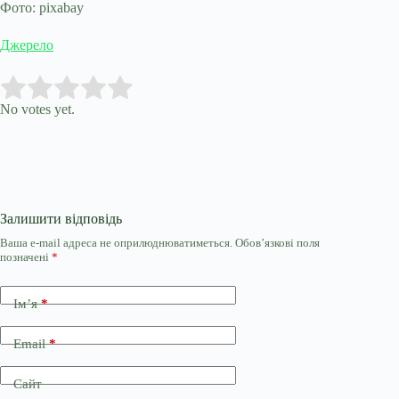
Фото: pixabay
Джерело
Submit Rating
Rate this item:
No votes yet.
Залишити відповідь
Ваша e-mail адреса не оприлюднюватиметься.
Обов’язкові поля
позначені
*
Ім’я
*
Email
*
Сайт