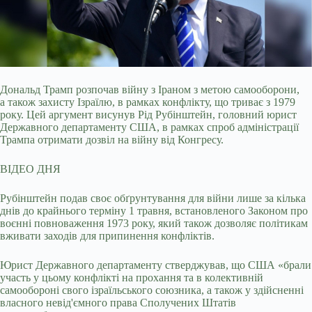
Дональд Трамп розпочав війну з Іраном з метою самооборони,
а також захисту Ізраїлю, в рамках конфлікту, що триває з 1979
року. Цей аргумент висунув Рід Рубінштейн,
головний юрист
Державного департаменту США, в рамках спроб адміністрації
Трампа отримати дозвіл на війну від Конгресу.
ВІДЕО ДНЯ
Рубінштейн подав своє обґрунтування для війни лише за кілька
днів до крайнього терміну 1 травня, встановленого Законом про
воєнні повноваження 1973 року, який також дозволяє політикам
вживати заходів для припинення конфліктів.
Юрист Державного департаменту стверджував, що США «брали
участь у цьому конфлікті на прохання та в колективній
самообороні свого ізраїльського союзника, а також у здійсненні
власного невід'ємного права Сполучених Штатів