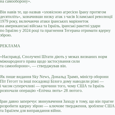
на самооборону».
Він навів те, що назвав «зловісною агресією Ірану протягом
десятиліть», зазначивши низку атак з часів Ісламської революції
1979 року, включаючи атаки іранських маріонеток
на американські війська та Ізраїль, іранські ракетні удари
по Ізраїлю у 2024 році та прагнення Тегерана отримати ядерну
зброю.
РЕКЛАМА
«Насправді, Сполучені Штати діють у межах визнаних норм
міжнародного права щодо застосування сили
та самооборони», — стверджував він.
Як пише видання Sky News, Дональд Трамп, міністр оборони
Піт Гегсет та інші посадовці Білого дому наводили різні —
і часом суперечливі — причини того, чому США та Ізраїль
розпочали операцію «Епічна лють» 28 лютого.
Іран давно заперечує звинувачення Заходу в тому, що він прагне
розробити ядерну зброю — ключове твердження, зроблене США
та Ізраїлем для виправдання війни.