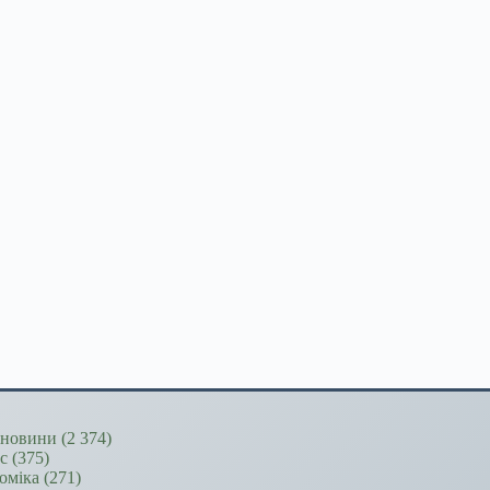
новини
(2 374)
ес
(375)
оміка
(271)