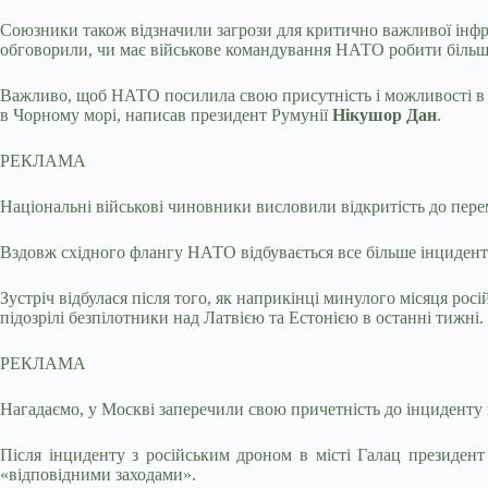
Союзники також відзначили загрози для критично важливої інфра
обговорили, чи має військове командування НАТО робити більше
Важливо, щоб НАТО посилила свою присутність і можливості в Р
в Чорному морі, написав президент Румунії
Нікушор Дан
.
РЕКЛАМА
Національні військові чиновники висловили відкритість до перем
Вздовж східного флангу НАТО відбувається все більше інцидент
Зустріч відбулася після того, як наприкінці минулого місяця ро
підозрілі безпілотники над Латвією та Естонією в останні тижні.
РЕКЛАМА
Нагадаємо, у Москві заперечили свою причетність до інциденту 
Після інциденту з російським дроном в місті Галац президент
«відповідними заходами».