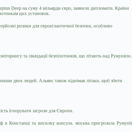
ptun Deep на суму 4 мільярди євро, заявили дипломати. Країни
лотникам цих установок.
ерйозні ризики для євроатлантичної безпеки, особливо
ніторингу та ліквідації безпілотників, що літають над Румунією.
.
анивши двох людей. Альянс також піднімав літаки, щоб збити
ість ігнорувати загрози для Європи.
ф в Констанці та висилку консула. москва пригрозила Румунії