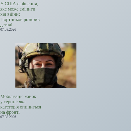
У США є рішення,
яке може змінити
хід війни:
Портников розкрив
деталі
07.08.2026
Мобілізація жінок
у серпні: яка
категорія опиниться
на фронті
07.08.2026