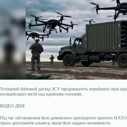
Успішний бойовий досвід ЗСУ продовжують переймати інші кра
поліцейських місій над країнами-членами.
ВІДЕО ДНЯ
Під час обговорення було домовлено прискорити проєкти НАТО з
трьох дипломатів альянсу, яким було надано анонімність.