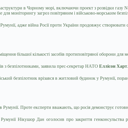
структури в Чорному морі, включаючи проект з розвідки газу Ne
 для моніторингу загроз повітряним і військово-морським безпі
умунії, адже війна Росії проти України продовжує створювати с
іщення більшої кількості засобів протиповітряної оборони для мо
ів з безпілотниками, заявила прес-секретар НАТО
Еллісон Харт
сійський безпілотник врізався в житловий будинок у Румунії, пор
в Румунії. Проте експерти вважають, що росія демонструє готовн
 Румунії Нікушор Дан оголосив про закриття генконсульства р