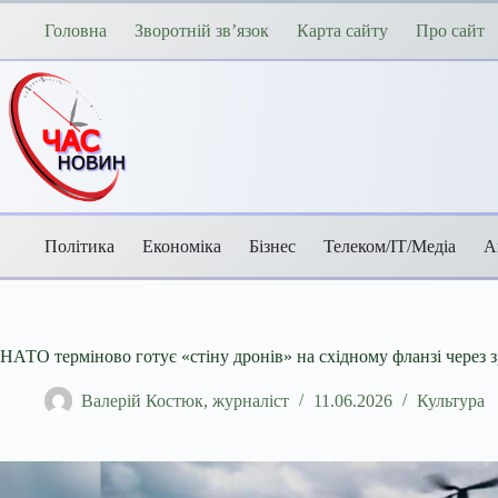
Перейти
до
Головна
Зворотній зв’язок
Карта сайту
Про сайт
вмісту
Політика
Економіка
Бізнес
Телеком/ІТ/Медіа
А
НАТО терміново готує «стіну дронів» на східному фланзі через з
Валерій Костюк, журналіст
11.06.2026
Культура