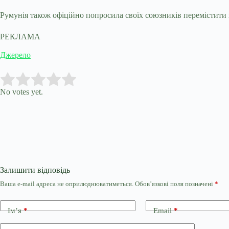
Румунія також офіційно попросила своїх союзників перемістити н
РЕКЛАМА
Джерело
Submit Rating
Rate this item:
No votes yet.
Залишити відповідь
Ваша e-mail адреса не оприлюднюватиметься.
Обов’язкові поля позначені
*
Ім’я
*
Email
*