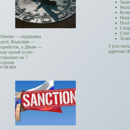
Здор
Інци
Куль
Неру
Полі
Спор
Стат
Овнам — підтримка
Теле
долі, Водоліям —
З усіх пит
прибуток, а Дівам —
адресою c
кар’єрний успіх:
гороскоп на 7
серпня
07.08.2026