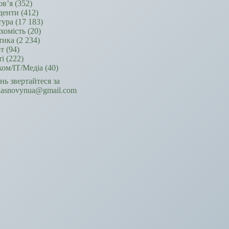
ов’я
(352)
денти
(412)
тура
(17 183)
хомість
(20)
тика
(2 234)
т
(94)
ті
(222)
ком/ІТ/Медіа
(40)
ань звертайтеся за
hasnovynua@gmail.com