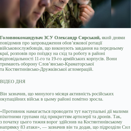
Головнокомандувач ЗСУ Олександр Сирський,
який днями
повідомив про запровадження обов’язкової ротації
військовослужбовців, що виконують завдання на передньому
краї, розповів про поїздку на схід та роботу в районі
відповідальності 11-го та 19-го армійських корпусів. Вони
тримають оборону Слов’янсько-Краматорської
та Костянтинівсько-Дружківської агломерацій.
ВІДЕО ДНЯ
Він зазначив, що минулого місяця активність російських
окупаційних військ в цьому районі помітно зросла.
«Противник намагається проводити тут наступальні дії малими
піхотними групами під прикриттям артилерії та дронів. Так,
з початку цього тижня ворог здійснив на Костянтинівському
напрямку 83 атаки», — зазначив він та додав, що підрозділи Сил