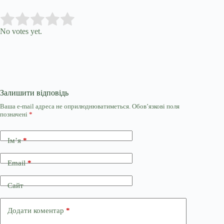
Submit Rating
Rate this item:
No votes yet.
Залишити відповідь
Ваша e-mail адреса не оприлюднюватиметься.
Обов’язкові поля
позначені
*
Ім’я
*
Email
*
Сайт
Додати коментар
*