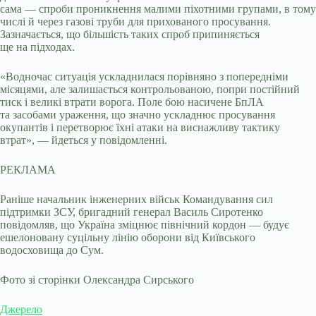
сама — спроби проникнення малими піхотними групами, в тому
числі й через газові труби для прихованого просування.
Зазначається, що більшість таких спроб припиняється
ще на підходах.
«Водночас ситуація ускладнилася порівняно з попередніми
місяцями, але залишається контрольованою, попри постійний
тиск і великі втрати ворога. Поле бою насичене БпЛА
та засобами ураження, що значно ускладнює просування
окупантів і перетворює їхні атаки на виснажливу тактику
втрат», — йдеться у повідомленні.
РЕКЛАМА
Раніше начальник інженерних військ Командування сил
підтримки ЗСУ, бригадний генерал Василь Сиротенко
повідомляв, що Україна зміцнює північний кордон — будує
ешелоновану суцільну лінію оборони від Київського
водосховища до Сум.
Фото зі сторінки Олександра Сирського
Джерело