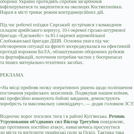
оборони України протидіять спробам загарбників
інфільтруватися та закріпитися на околицях Костянтинівки.
Наразі в місті триває режим контрдиверсійних дій.
Під час робочої поїздки Сирський зустрічався з командним
складом армійського корпусу, 10-ї окремої гірсько-штурмової
бригади «Едельвейс» та 81-ї окремої аеромобільної
Слобожанської бригади ДШВ. Основна увага під час
обговорення ситуації на фронті зосереджувалася на ефективній
протидії ворожим БпЛА, облаштуванню оборонних рубежів
та фортифікацій, поточним потребам частин у боєприпасах
та інших матеріально-технічних засобах.
РЕКЛАМА
«На місці прийняв низку оперативних рішень щодо поліпшення
постачання українських захисників. Подякував нашим воїнам,
які професійно виконують бойові завдання, демонструють
хоробрість та максимальну самовіддачу», — додав головком ЗСУ.
Водночас ворог посилює тиск і в районі Куп'янська.
Речник
Угруповання обʼєднаних сил Віктор Трегубов
повідомляє,
що противник постійно атакує, намагаючись просунутися
до міста та витіснити українські сили за Оскіл. Тактика така