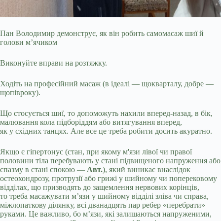
Пан Володимир демонструє, як він робить самомасаж шиї й
голови м’ячиком
Виконуйте вправи на розтяжку.
Ходіть на професійний масаж (в ідеалі — щокварталу, добре —
щопівроку).
Що стосується шиї, то допоможуть нахили вперед-назад, в бік,
малювання кола підборіддям або витягування вперед,
як у східних танцях. Але все це треба робити досить акуратно.
Якщо є гіпертонус (стан, при якому м'язи лівої чи правої
половини тіла перебувають у стані підвищеного напруження або
спазму в стані спокою —
Авт.
), який виникає внаслідок
остеохондрозу, протрузії або грижі у шийному чи поперековому
відділах, що призводять до защемлення нервових корінців,
то треба масажувати м’язи у шийному відділі зліва чи справа,
міжлопаткову ділянку, всі дванадцять пар ребер «перебрати»
руками. Це важливо, бо м’язи, які залишаються напруженими,