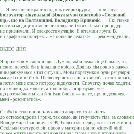
— Я ледь не потрапив під ніж нейрохірурга, — пригадує
інструктор лікувальної фізкультури санаторію «Сосновий
бір», що на Полтавщині, Володимир Кривоніс
. — Які тільки
світила медицини мене не оглядали і яких тільки процедур
не призначали. Й елекростимуляцію, й вітаміни групи В,
й парафін на поперек… «Побільше лежіть!» — рекомендували.
ВІДЕО ДНЯ
Я пролежав місяців зо два. Думаю, якби лежав іще більше, то,
певно, пересів би в інвалідне крісло. Довгих сім років я важко
викарабкувався з тієї ситуації. Моїм порятунком були регулярні
масажі спини й ніг. Після перших сеансів хвороба загострилась,
а потім мене стало потроху відпускати. Спочатку почав ходити,
потім швидко ходити, а тоді побіг. І я зрозумів: усе,
що розслаблює м’язи й знімає блоки — це те, що не дозволяє
мені «розсипатись».
Слабкі кістки опорно-рухового апарату, схильність
до остеохондрозів і гриж, так само, як і гнучкість тіла, за словами
Володимира Івановича, у 99,9 відсотків передаються генетично.
Оскільки статурою він пішов у материн рід по жіночій лінії,
то все життя мусить працювати над тілом, щоб підтримувати