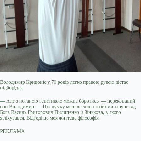
Володимир Кривоніс у 70 років легко правою рукою дістає
підборіддя
— Але з поганою генетикою можна боротись, — переконаний
пан Володимир. — Цю думку мені вселив покійний хірург від
Бога Василь Григорович Пилипенко із Зінькова, в якого
я лікувався. Відтоді це моя життєва філософія.
РЕКЛАМА