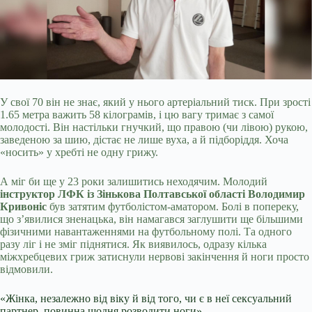
У свої 70 він не знає, який у нього артеріальний тиск. При зрості
1.65 метра важить 58 кілограмів, і цю вагу тримає з самої
молодості. Він настільки гнучкий, що правою
(чи лівою) рукою,
заведеною за шию, дістає не лише вуха, а й підборіддя. Хоча
«носить» у хребті не одну грижу.
А міг би ще у 23 роки залишитись неходячим. Молодий
інструктор ЛФК із Зінькова Полтавської області Володимир
Кривоніс
був затятим футболістом-аматором. Болі в попереку,
що з’явилися зненацька, він намагався заглушити ще більшими
фізичними навантаженнями на футбольному полі. Та одного
разу ліг і не зміг піднятися. Як виявилось, одразу кілька
міжхребцевих гриж затиснули нервові закінчення й ноги просто
відмовили.
«Жінка, незалежно від віку й від того, чи є в неї сексуальний
партнер, повинна щодня розводити ноги»