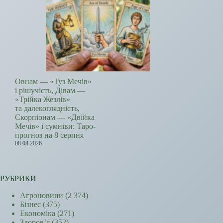
Овнам — «Туз Мечів»
і рішучість, Дівам —
«Трійка Жезлів»
та далекоглядність,
Скорпіонам — «Двійка
Мечів» і сумніви: Таро-
прогноз на 8 серпня
08.08.2026
РУБРИКИ
Агроновини
(2 374)
Бізнес
(375)
Економіка
(271)
Здоров’я
(352)