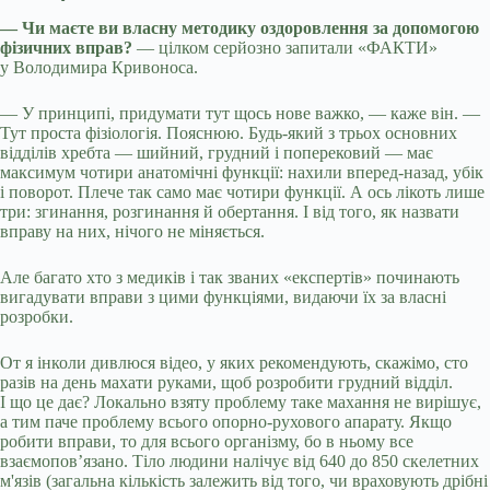
— Чи маєте ви власну методику оздоровлення за допомогою
фізичних вправ?
— цілком серйозно запитали «ФАКТИ»
у Володимира Кривоноса.
— У принципі, придумати тут щось нове важко, — каже він. —
Тут проста фізіологія. Пояснюю. Будь-який з трьох основних
відділів хребта — шийний, грудний і поперековий — має
максимум чотири анатомічні функції: нахили вперед-назад, убік
і поворот. Плече так само має чотири функції. А ось лікоть лише
три: згинання, розгинання й обертання. І від того, як назвати
вправу на них, нічого не міняється.
Але багато хто з медиків і так званих «експертів» починають
вигадувати вправи з цими функціями, видаючи їх за власні
розробки.
От я інколи дивлюся відео, у яких рекомендують, скажімо, сто
разів на день махати руками, щоб розробити грудний відділ.
І що це дає? Локально взяту проблему таке махання не вирішує,
а тим паче проблему всього опорно-рухового апарату. Якщо
робити вправи, то для всього організму, бо в ньому все
взаємопов’язано. Тіло людини налічує від 640 до 850 скелетних
м'язів (загальна кількість залежить від того, чи враховують дрібні