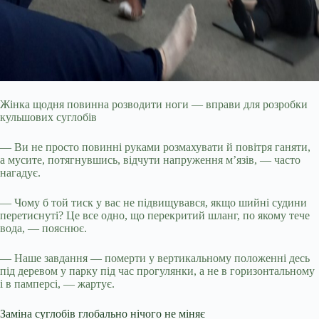
Жінка щодня повинна розводити ноги — вправи для розробки
кульшових суглобів
— Ви не просто повинні руками розмахувати й повітря ганяти,
а мусите, потягнувшись, відчути напруження м’язів, — часто
нагадує.
— Чому б той тиск у вас не підвищувався, якщо шийні судини
перетиснуті? Це все одно, що перекритий шланг, по якому тече
вода, — пояснює.
— Наше завдання — померти у вертикальному положенні десь
під деревом у парку під час прогулянки, а не в горизонтальному
і в памперсі, — жартує.
Заміна суглобів глобально нічого не міняє