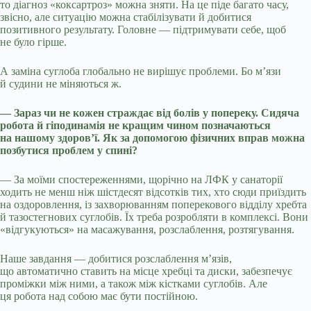
то діагноз «коксартроз» можна зняти. На це піде багато часу,
звісно, але ситуацію можна стабілізувати й добитися
позитивного результату. Головне — підтримувати себе, щоб
не було гірше.
А заміна суглоба глобально не вирішує проблеми. Бо м’язи
й судини не міняються ж.
— Зараз чи не кожен страждає від болів у попереку. Сидяча
робота й гіподинамія не кращим чином позначаються
на нашому здоров’ї. Як за допомогою фізичних вправ можна
позбутися проблем у спині?
— За моїми спостереженнями, щорічно на ЛФК у санаторії
ходить не менш ніж шістдесят відсотків тих, хто сюди приїздить
на оздоровлення, із захворюванням поперекового відділу хребта
й тазостегнових суглобів. Їх треба розробляти в комплексі. Вони
«відгукуються» на масажування, розслаблення, розтягування.
Наше завдання — добитися розслаблення м’язів,
що автоматично ставить на місце хребці та диски, забезпечує
проміжки між ними, а також між кістками суглобів. Але
ця робота над собою має бути постійною.