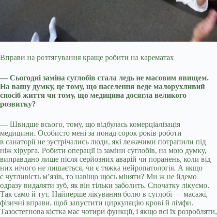
Вправи на розтягування краще робити на карематах
— Сьогодні заміна суглобів стала ледь не масовим явищем.
На вашу думку, це тому, що населення веде малорухливий
спосіб життя чи тому, що медицина досягла великого
розвитку?
— Швидше всього, тому, що відбулась комерціалізація
медицини. Особисто мені за понад сорок років роботи
в санаторії не зустрічались люди, які лежачими потрапили під
ніж хірурга. Робити операції із заміни суглобів, на мою думку,
виправдано лише після серйозних аварій чи поранень, коли від
них нічого не лишається, чи є тяжка нейропатологія. А якщо
є чутливість м’язів, то навіщо щось міняти? Ми ж не йдемо
одразу видаляти зуб, як він тільки заболить. Спочатку лікуємо.
Так само й тут. Найперше лікування болю в суглобі — масажі,
фізичні вправи, щоб запустити циркуляцію крові й лімфи.
Тазостегнова кістка має чотири функції, і якщо всі їх розробляти,