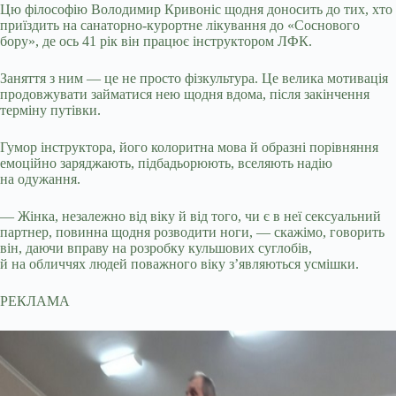
Цю філософію Володимир Кривоніс щодня доносить до тих, хто
приїздить на санаторно-курортне лікування до «Соснового
бору», де ось 41 рік він працює інструктором ЛФК.
Заняття з ним — це не просто фізкультура. Це велика мотивація
продовжувати займатися нею щодня вдома, після закінчення
терміну путівки.
Гумор інструктора, його колоритна мова й образні порівняння
емоційно заряджають, підбадьорюють, вселяють надію
на одужання.
— Жінка, незалежно від віку й від того, чи є в неї сексуальний
партнер, повинна щодня розводити ноги, — скажімо, говорить
він, даючи вправу на розробку кульшових суглобів,
й на обличчях людей поважного віку з’являються усмішки.
РЕКЛАМА