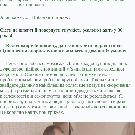
впала — всі попадали.
А ми кажемо: «Поболює спина»…
Сісти на шпагат й повернути гнучкість реально навіть у 80
років!
— Володимире Івановичу, дайте конкретні поради щодо
відновлення опорно-рухового апарату в домашніх умовах.
— Регулярно робіть самомасаж. Для важкодоступних ділянок
дуже добре підійде спортивний м’ячик із шипами середньої
жорсткості. Ставши спиною до стіни, утримуйте його
проблемним місцем, роблячи кругові рухи. Таким чином,
знайдете ділянку з найбільшим болем (це вказує на скорочення
м’яза) й розминайте це місце хвилин двадцять чи й більше,
в залежності від самопочуття, доки м’яз не розслабиться. Я,
наприклад, таким чином щодня роблю (навіть до шести разів
на день) самомасаж голови і шиї, а також міжлопаткової зони.
Це корисно навіть при грижах.