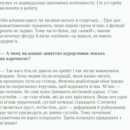
пучки та індивідуальні анатомічні особливості). І їх усі треба
включати в роботу.
Або качання пресу чи тягання металу в спортзалі… При цих
навантаженнях працюють лише окремі групи м’язів, а функції
решти не задіяні. Тому часто буває, що «качкИ», маючи
атлетичну фігуру й вісім «кубиків» на животі, не мають
здоров’я.
— А чому на ваших заняттях курортники лежать
на карематах?
— Так вага тіла не давить на хребет і так легше виконувати
вправи. Хоча людям після операцій, яким важко лягати,
я пропоную сісти на стілець. Фізична реабілітація обов’язкова
після оперативних втручань, щоб відновити м’язи. М’язи —
це основне, бо саме вони тримають кістковий каркас. Стан
суглобів — це стан м'язів, які до них кріпляться. Якщо хоч один
із м’язів укорочений, суглоб починає страждати. Спочатку
з’являється хруст, потім біль, далі — деформація й руйнування,
що часто призводить до заміни суглоба. Тому початкові
симптоми не варто ігнорувати. Треба починати працювати з
м’язами!