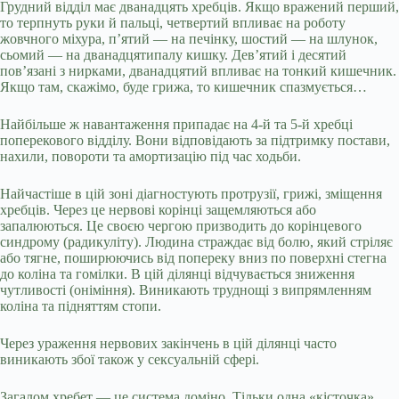
Грудний відділ має дванадцять хребців. Якщо вражений перший,
то терпнуть руки й пальці, четвертий впливає на роботу
жовчного міхура, п’ятий — на печінку, шостий — на шлунок,
сьомий — на дванадцятипалу кишку. Дев’ятий і десятий
пов’язані з нирками, дванадцятий впливає на тонкий кишечник.
Якщо там, скажімо, буде грижа, то кишечник спазмується…
Найбільше ж навантаження припадає на 4-й та 5-й хребці
поперекового відділу. Вони відповідають за підтримку постави,
нахили, повороти та амортизацію під час ходьби.
Найчастіше в цій зоні діагностують протрузії, грижі, зміщення
хребців. Через це нервові корінці защемляються або
запалюються. Це своєю чергою призводить до корінцевого
синдрому (радикуліту). Людина страждає від болю, який стріляє
або тягне, поширюючись від попереку вниз по поверхні стегна
до коліна та гомілки. В цій ділянці відчувається зниження
чутливості (оніміння). Виникають труднощі з випрямленням
коліна та підняттям стопи.
Через ураження нервових закінчень в цій ділянці часто
виникають збої також у сексуальній сфері.
Загалом хребет — це система доміно. Тільки одна «кісточка»