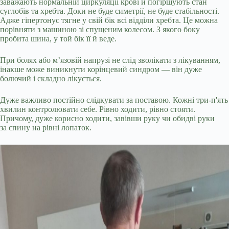
заважають нормальній циркуляції крові й погіршують стан
суглобів та хребта. Доки не буде симетрії, не буде стабільності.
Адже гіпертонус тягне у свій бік всі відділи хребта. Це можна
порівняти з машиною зі спущеним колесом. З якого боку
пробита шина, у той бік її й веде.
При болях або м’язовій напрузі не слід зволікати з лікуванням,
інакше може виникнути корінцевий синдром — він дуже
болючий і складно лікується.
Дуже важливо постійно слідкувати за поставою. Кожні три-п'ять
хвилин контролювати себе. Рівно ходити, рівно стояти.
Причому, дуже корисно ходити, завівши руку чи обидві руки
за спину на рівні лопаток.