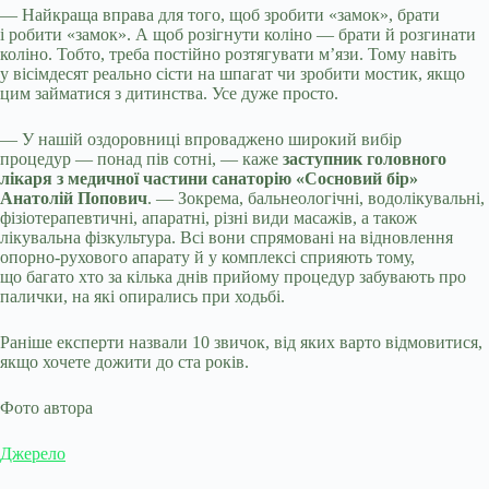
— Найкраща вправа для того, щоб зробити «замок», брати
і робити «замок». А щоб розігнути коліно — брати й розгинати
коліно. Тобто, треба постійно розтягувати м’язи. Тому навіть
у вісімдесят реально сісти на шпагат чи зробити мостик, якщо
цим займатися з дитинства. Усе дуже просто.
— У нашій оздоровниці впроваджено широкий вибір
процедур — понад пів сотні, — каже
заступник головного
лікаря з медичної частини санаторію «Сосновий бір»
Анатолій Попович
. — Зокрема, бальнеологічні, водолікувальні,
фізіотерапевтичні, апаратні, різні види масажів, а також
лікувальна фізкультура. Всі вони спрямовані на відновлення
опорно-рухового апарату й у комплексі сприяють тому,
що багато хто за кілька днів прийому процедур забувають про
палички, на які опирались при ходьбі.
Раніше експерти назвали 10 звичок, від яких варто відмовитися,
якщо хочете дожити до ста років.
Фото автора
Джерело