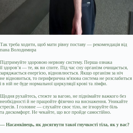
Так треба ходити, щоб мати рівну поставу — рекомендація від
пана Володимира
Підтримуйте здоровою нервову систему. Перша ознака
її здоров’я — те, як ви спите. Під час сну організм очищається,
заряджається енергією, відновлюється. Якщо організм за ніч
не відновиться, то периферична м'язова система не розслабиться
і в ній не буде нормальної циркуляції крові та лімфи.
Щодня рухайтесь, стежте за вагою, не піднімайте важкого без
необхідності й не працюйте фізично на виснаження. Уникайте
стресів. І головне — слухайте своє тіло, не ігноруйте біль
та дискомфорт. Не чекайте, що все пройде самостійно.
— Насамкінець, як досягнути такої гнучкості тіла, як у вас?