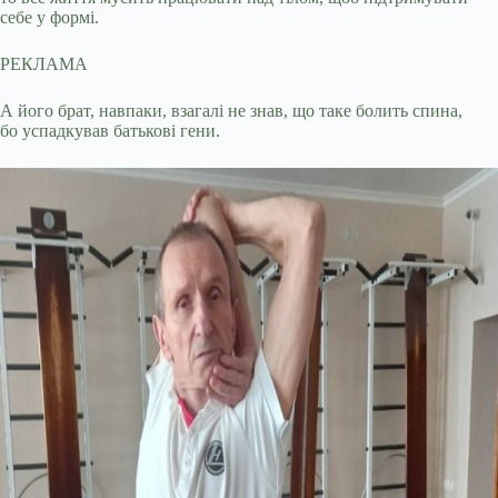
себе у формі.
РЕКЛАМА
А його брат, навпаки, взагалі не знав, що таке болить спина,
бо успадкував батькові гени.