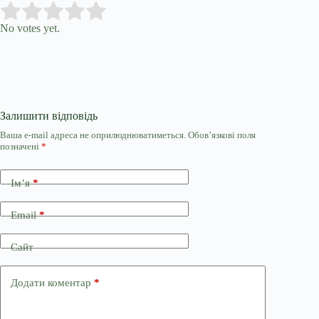
Submit Rating
Rate this item:
No votes yet.
Залишити відповідь
Ваша e-mail адреса не оприлюднюватиметься.
Обов’язкові поля
позначені
*
Ім’я
*
Email
*
Сайт
Додати коментар
*