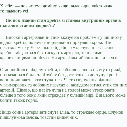
Хребет — це система доміно: якщо падає одна «кісточка»,
то падають усі
— Як пов’язаний стан хребта зі станом внутрішніх органів
і загалом станом здоров’я?
— Високий артеріальний тиск вказує на проблеми у шийному
відділі хребта, бо немає нормальної циркуляції крові. Шия —
це ствол мозку. Через нього йде його «харчування». І якщо
хребці зміщаються й затискують артерію, то ніякими
крапельницями чи пігулками артеріальний тиск не вилікуєш.
Стан шийного відділу хребта, особливо якщо в ньому є грижі,
позначається й на стані зубів: без достатнього доступу крові
вони починають розхитуватись. Часто скупчення рідини
у гайморових та лобових пазухах є наслідком затиснутих сонних
артерій. Цікаво, що навіть лупа на голові може утворювати
більше з того боку, який страждає у більшій мірі. Від цього може
боліти також горло.
Якщо сонна артерія затиснута зліва, то страждає серце, шлунок,
підшлункова залоза, товстий кишечник.