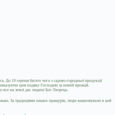
а. До 19 серпня багато чого з садово-городньої продукції
, виказуючи цим подяку Господеві за новий врожай.
о все на землі дає людині Бог-Творець.
 врожаю. За традиціями наших пращурів, люди вшановували в цей