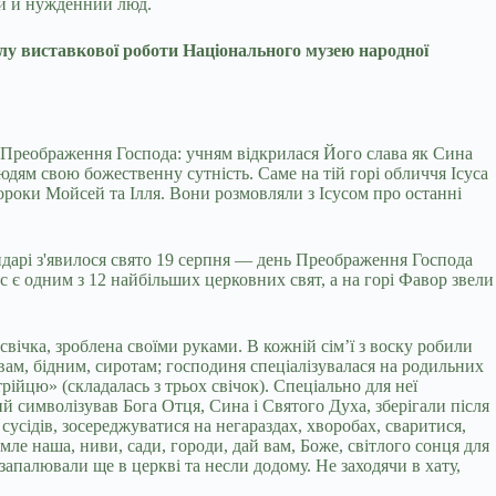
аги й нужденний люд.
ілу виставкової роботи Національного музею народної
е Преображення Господа: учням відкрилася Його слава як Сина
юдям свою божественну сутність. Саме на тій горі обличчя Ісуса
ророки Мойсей та Ілля. Вони розмовляли з Ісусом про останні
ендарі з'явилося свято 19 серпня — день Преображення Господа
 є одним з 12 найбільших церковних свят, а на горі Фавор звели
вічка, зроблена своїми руками. В кожній сім’ї з воску робили
вам, бідним, сиротам; господиня спеціалізувалася на родильних
ійцю» (складалась з трьох свічок). Спеціально для неї
й символізував Бога Отця, Сина і Святого Духа, зберігали після
сусідів, зосереджуватися на негараздах, хворобах, сваритися,
е наша, ниви, сади, городи, дай вам, Боже, світлого сонця для
запалювали ще в церкві та несли додому. Не заходячи в хату,