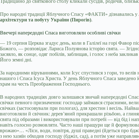
Традиційно до святкового столу кликали сусідів, родичів, близь
Про народні традиції Яблучного Спасу «ФАКТИ» дізнавались у
архітектури та побуту України (Пирогів)
.
Ввечері напередодні Спаса виготовляли особливі свічки
— 19 серпня Церква згадує день, коли в Галілеї на горі Фавор 
Божого, — розповідає Лариса Полуянова історію свята. — Згідно 
засяяло, як сонце, одяг побілів, заблищав, і голос з неба закли
Його земні дні.
За народними віруваннями, коли Ісус спустився з гори, то велів
нашого і Спаса Ісуса Христа. У день Яблучного Спаса заведено 
храм на честь Преображення Господнього.
В народних традиціях довго залишався звичай напередодні Спаса 
свічки певного призначення: господар займався страсними, вели
свічках (застосовували при пологах), для хрестин і весіль. Най
виготовляли й свічник: дерев’яний прикрашали різьбою, а глинян
свята під образами і використовували при потребі — від бід і на
навіть голосно розмовляти. Часто наші пращури ще й формулювал
врожаю»… «Ліси, води, повітря, душі праведні (йдеться про бджі
з нею хазяїн обходив господу (бджіл, сад), а потім уже направлявс