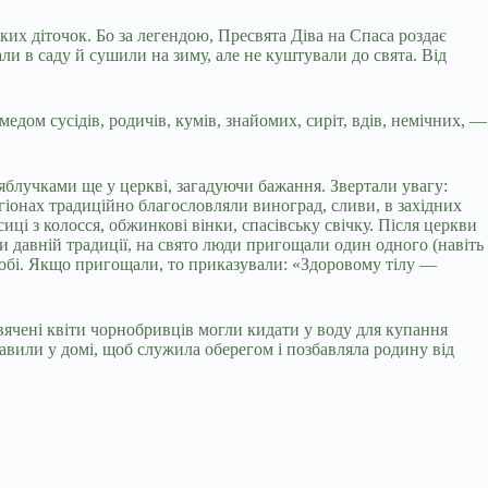
их діточок. Бо за легендою, Пресвята Діва на Спаса роздає
ли в саду й сушили на зиму, але не куштували до свята. Від
ом сусідів, родичів, кумів, знайомих, сиріт, вдів, немічних, —
 яблучками ще у церкві, загадуючи бажання. Звертали увагу:
гіонах традиційно благословляли виноград, сливи, в західних
иці з колосся, обжинкові вінки, спасівську свічку. Після церкви
и давній традиції, на свято люди пригощали один одного (навіть
обі. Якщо пригощали, то приказували: «Здоровому тілу —
вячені квіти чорнобривців могли кидати у воду для купання
тавили у домі, щоб служила оберегом і позбавляла родину від