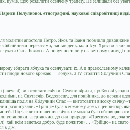
ких, кумів, щоб розділити освячену трапезу. Не залишали без ув
Лариси Полуянової, етнографині, наукової співробітниці відд
після молитви апостоли Петро, Яков та Іоанн побачили дивовижн
з біблійними переказами, настав день, коли Ісус Христос явив л
кав слухати Сина Божого. А поруч постали у славетному вигляді п
 народу збирати яблука та освячувати їх. А в православному кал
їсти плоди нового врожаю — яблука. З IV століття Яблучний Спас
(ввечері) виготовляти свічки. Селяни вірили, що Богові угодна с
кодніми, на Святвечір, Водохрещу, для покійника, до церкви вдо
важливіша подія на Яблучний Спас — виготовити високу свічку-«тр
ий розписували. «Трiйця» була в кожному домі, і цей витвір, яки
пастей. Під час виготовлення свічок не можна було обговорювати 
и установки, звертаючись до сил природи: «Пресвята родюча земл
л), хай всім ведеться добро, буде пожиток»… «Трійцю» на свято 
я в дім.