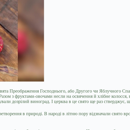
 свята Преображення
Господнього, або Другого чи Яблучного Спас
. Разом з фруктами-овочами несли на освячення й хлібне колосся
ували дозрілий виноград. І церква в це свято ще раз стверджує, щ
перетворення в природі. В народі в літню пору відзначали свято