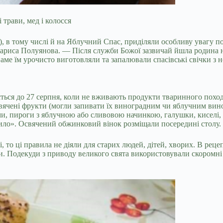
 трави, мед і колосся
та), в тому числі й на Яблучний Спас, приділяли особливу увагу
ариса Полуянова. — Після служби Божої зазвичай йшла родина н
аме їм урочисто виготовляли та запалювали спасівські свічки з 
ється до 27 серпня, коли не вживають продукти тваринного пох
свячені фрукти (могли запивати їх виноградним чи яблучним вин
ми, пироги з яблучною або сливовою начинкою, галушки, киселі
одило». Освячений обжинковий вінок розміщали посередині столу.
, то ці правила не діяли для старих людей, дітей, хворих. В рецеп
ти. Подекуди з приводу великого свята використовували скоромні