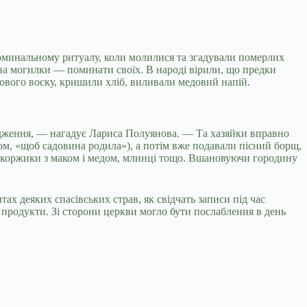
 поминальному ритуалу, коли молилися та згадували померлих
а могилки — поминати своїх. В народі вірили, що предки
нового воску, кришили хліб, виливали медовий напій.
одження, — нагадує Лариса Полуянова. — Та хазяйки вправно
ом, «щоб садовина родила»), а потім вже подавали пісний борщ,
, коржики з маком і медом, млинці тощо. Вшановуючи городину
тах деяких спасівських страв, як свідчать записи під час
 продукти. Зі сторони церкви могло бути послаблення в день