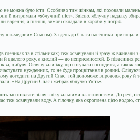
 не можна було їсти. Особливо тим жінкам, які поховали маленьк
рони й витримали «яблучний піст». Звісно, яблучну падалку збира
и варення, а пізніші, зимові складали в короби у погріб.
учно-медовим Спасом). За день до Спаса пасічники пригощали мед
(в глечиках та в стільниках) теж освячували й зразу ж вживали з
и й вдалого року, а кислий — до неприємностей. В південних ре
ква, цибуля. Освячували їжу, що готувала господиня, а також кос
очастувати нужденних, то не буде процвітання в родині. Слідуюч
кому догодити на Другий Спас, той допоможе впродовж року й т
зали: «На Другий Спас i жебрак яблучко з'їсть».
ть заготовляти зілля з лікувальними властивостями. До речі, ос
пас теж освячували воду. А гілочку, яка окроплена цією водою, с