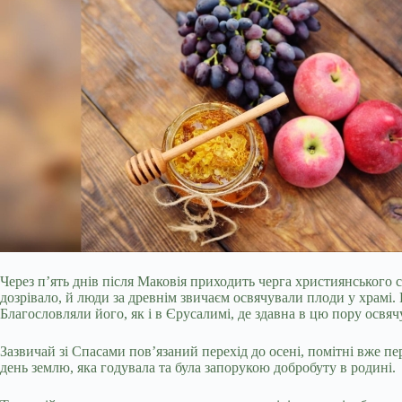
Через п’ять днів після Маковія приходить черга християнського
дозрівало, й люди за древнім звичаєм освячували плоди у храмі
Благословляли його, як і в Єрусалимі, де здавна в цю пору освяч
Зазвичай зі Спасами пов’язаний перехід до осені, помітні вже 
день землю, яка годувала та була запорукою добробуту в родині.