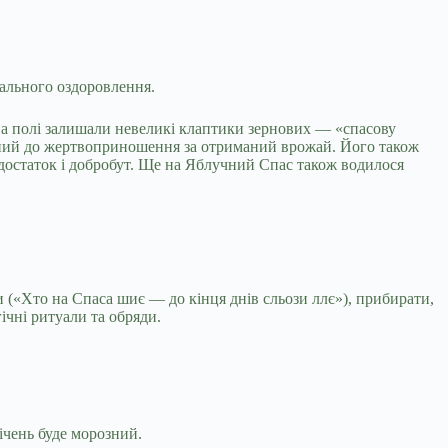
гального оздоровлення.
 на полі залишали невеликі клаптики зернових — «спасову
ібний до жертвоприношення за отриманий врожай. Його також
достаток і добробут. Ще на Яблучний Спас також водилося
и («Хто на Спаса шиє — до кінця днів сльози ллє»), прибирати,
ічні ритуали та обряди.
ічень буде морозний.