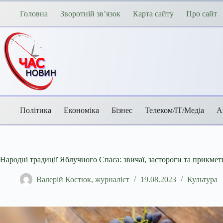
Перейти
до
Головна
Зворотній зв’язок
Карта сайту
Про сайт
вмісту
Політика
Економіка
Бізнес
Телеком/ІТ/Медіа
А
Народні традиції Яблучного Спаса: звичаї, застороги та прикмет
Валерій Костюк, журналіст
19.08.2023
Культура