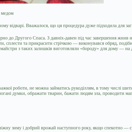
і медом
ному відварі. Вважалося, що ця процедура дуже підходила для за
зерно до Другого Спаса. З давніх-давен під час завершення жнив
ити, сплести та прикрасити стрічкою — виконувався обряд, под
 майстри з таких залишків виготовляли «бороду» для дому — на 
важкої роботи, не можна займатись рукоділлям, в тому числі шит
 погані думки, ображати тварин, бажати людям зла, проводити маг
сніжну зиму і добрий врожай наступного року, якщо спекотно — с