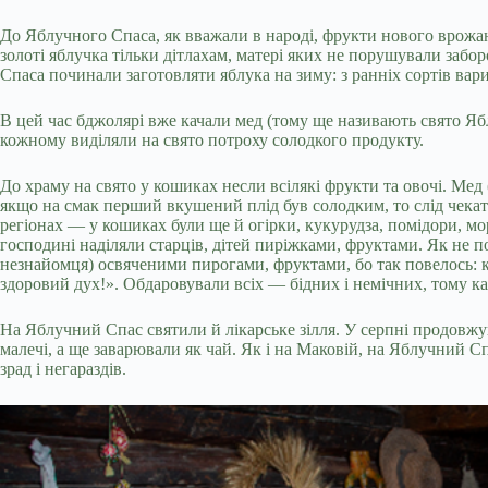
До Яблучного Спаса, як вважали в народі, фрукти нового врожаю
золоті яблучка тільки дітлахам, матері яких не порушували забо
Спаса починали заготовляти яблука на зиму: з ранніх сортів варил
В цей час бджолярі вже качали мед (тому ще називають свято Ябл
кожному виділяли на свято потроху солодкого продукту.
До храму на свято у кошиках несли всілякі фрукти та овочі. Мед 
якщо на смак перший вкушений плід був солодким, то слід чекат
регіонах — у кошиках були ще й огірки, кукурудза, помідори, мор
господині наділяли старців, дітей пиріжками, фруктами. Як не п
незнайомця) освяченими пирогами, фруктами, бо так повелось: 
здоровий дух!». Обдаровували всіх — бідних і немічних, тому ка
На Яблучний Спас святили й лікарське зілля. У серпні продовжую
малечі, а ще заварювали як чай. Як і на Маковій, на Яблучний С
зрад і негараздів.