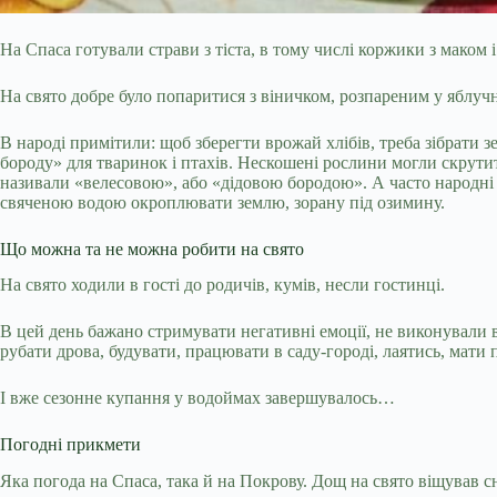
На Спаса готували страви з тіста, в тому числі коржики з маком 
На свято добре було попаритися з віничком, розпареним у яблуч
В народі примітили: щоб зберегти врожай хлібів, треба зібрати 
бороду» для тваринок і птахів. Нескошені рослини могли скрут
називали «велесовою», або «дідовою бородою». А часто народні
свяченою водою окроплювати землю, зорану під озимину.
Що можна та не можна робити на свято
На свято ходили в гості до родичів, кумів, несли гостинці.
В цей день бажано стримувати негативні емоції, не виконували 
рубати дрова, будувати, працювати в саду-городі, лаятись, мати
І вже сезонне купання у водоймах завершувалось…
Погодні прикмети
Яка погода на Спаса, така й на Покрову. Дощ на свято віщував 