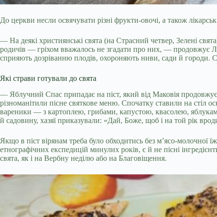
До церкви несли освячувати різні фрукти-овочі, а також лікарські
— На деякі християнські свята (на Страсний четвер, Зелені свя
родичів — гріхом вважалось не згадати про них, — продовжує Л
сприяють дозріванню плодів, охороняють ниви, сади й городи. С
Які страви готували до свята
— Яблучний Спас припадає на піст, який від Маковія продовжу
різноманітили пісне святкове меню. Спочатку ставили на стіл о
вареники — з картоплею, грибами, капустою, квасолею, яблука
й садовину, хазяї приказували: «Дай, Боже, щоб і на той рік вр
Якщо в піст вірянам треба було обходитись без м’ясо-молочної їжі
етнографічних експедицій минулих років, є й не пісні інгредієн
свята, як і на Вербну неділю або на Благовіщення.