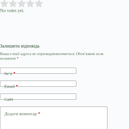
Submit Rating
Rate this item:
No votes yet.
Залишити відповідь
Ваша e-mail адреса не оприлюднюватиметься.
Обов’язкові поля
позначені
*
Ім’я
*
Email
*
Сайт
Додати коментар
*