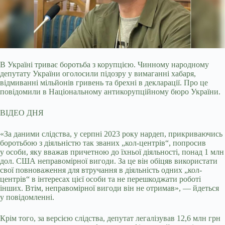
В Україні триває боротьба з корупцією. Чинному народному
депутату України оголосили підозру у вимаганні хабаря,
відмиванні мільйонів гривень та брехні в декларації. Про
це
повідомили в Національному антикорупційному бюро України.
ВІДЕО ДНЯ
«За даними слідства, у серпні 2023 року нардеп, прикриваючись
боротьбою з діяльністю так званих „кол-центрів“, попросив
у особи, яку вважав причетною до їхньої діяльності, понад 1 млн
дол. США неправомірної вигоди. За це він обіцяв використати
свої повноваження для втручання в діяльність одних „кол-
центрів“ в інтересах цієї особи та не перешкоджати роботі
інших. Втім, неправомірної вигоди він не отримав», — йдеться
у повідомленні.
Крім того, за версією слідства, депутат легалізував 12,6 млн грн