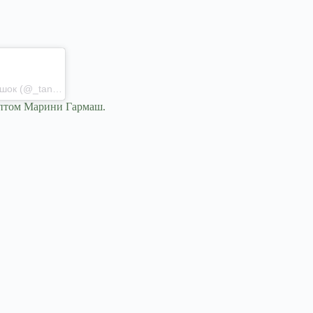
Публикация от Тетяна Юшина | Найкращі рецепти | Дім | Сад | Затишок (@_tanyushina_)
цептом Марини Гармаш.