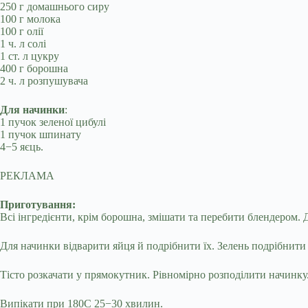
250 г домашнього сиру
100 г молока
100 г олії
1 ч. л солі
1 ст. л цукру
400 г борошна
2 ч. л розпушувача
Для начинки
:
1 пучок зеленої цибулі
1 пучок шпинату
4−5 яєць.
РЕКЛАМА
Приготування:
Всі інгредієнти, крім борошна, змішати та перебити блендером. 
Для начинки відварити яйця й подрібнити їх. Зелень подрібнити
Тісто розкачати у прямокутник. Рівномірно розподілити начинку
Випікати при 180С 25−30 хвилин.