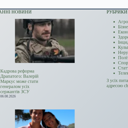
АННІ НОВИНИ
РУБРИКИ
Агро
Бізн
Екон
Здор
Інци
Куль
Неру
Полі
Спор
Стат
Кадрова реформа
Теле
Драпатого: Валерій
З усіх пит
Маркус може стати
адресою c
генералом усіх
сержантів ЗСУ
06.08.2026