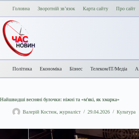
Перейти
до
Головна
Зворотній зв’язок
Карта сайту
Про сайт
вмісту
Політика
Економіка
Бізнес
Телеком/ІТ/Медіа
А
Найшвидші весняні булочки: ніжні та «м'які, як хмарка»
Валерій Костюк, журналіст
29.04.2026
Культура