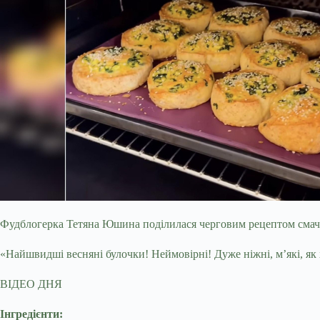
Фудблогерка Тетяна Юшина поділилася черговим рецептом смачно
«Найшвидші весняні булочки! Неймовірні! Дуже ніжні, мʼякі,
як
ВІДЕО ДНЯ
Інгредієнти: