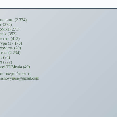
новини
(2 374)
ес
(375)
оміка
(271)
ов’я
(352)
денти
(412)
тура
(17 173)
хомість
(20)
тика
(2 234)
т
(94)
ті
(222)
ком/ІТ/Медіа
(40)
ань звертайтеся за
hasnovynua@gmail.com