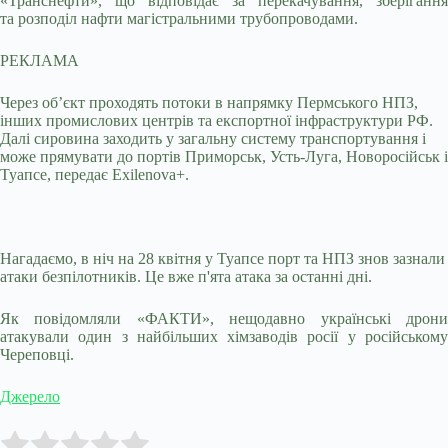
«Транснефти», що відповідає за перекачування, зберігання
та розподіл нафти магістральними трубопроводами.
РЕКЛАМА
Через об’єкт проходять потоки в напрямку Пермського НПЗ,
інших промислових центрів та експортної інфраструктури РФ.
Далі сировина заходить у загальну систему транспортування і
може прямувати до портів Приморськ, Усть-Луга, Новоросійськ і
Туапсе, передає Еxilenova+.
Нагадаємо, в ніч на 28 квітня у Туапсе порт та НПЗ знов зазнали
атаки безпілотників. Це вже п'ята атака за останні дні.
Як повідомляли «ФАКТИ», нещодавно українські дрони
атакували один з найбільших хімзаводів росії у російському
Череповці.
Джерело
Submit Rating
Rate this item: