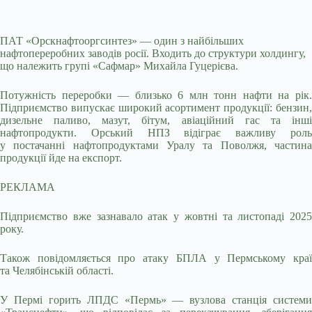
ПАТ «Орскнафтооргсинтез» — один з найбільших
нафтопереробних заводів росії. Входить до структури холдингу,
що належить групі «Сафмар» Михайла Гуцерієва.
Потужність переробки — близько 6 млн тонн нафти на рік.
Підприємство випускає широкий асортимент продукції: бензин,
дизельне паливо, мазут, бітум, авіаційний гас та інші
нафтопродукти. Орський НПЗ відіграє важливу роль
у постачанні нафтопродуктами Уралу та Поволжя, частина
продукції йде на експорт.
РЕКЛАМА
Підприємство вже зазнавало атак у жовтні та листопаді 2025
року.
Також повідомляється про атаку БПЛА у Пермському краї
та Челябінській області.
У Пермі горить ЛПДС «Пермь» — вузлова станція системи