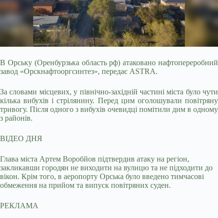
В Орську (Оренбурзька область рф) атаковано нафтопереробний
завод «Орскнафтооргсинтез», передає ASTRA.
За словами місцевих, у північно-західній частині міста
було чути
кілька вибухів і стрілянину. Перед цим оголошували повітряну
тривогу. Після одного з вибухів очевидці помітили дим в одному
з районів.
ВІДЕО ДНЯ
Глава міста Артем Воробйов підтвердив атаку на регіон,
закликавши городян не виходити на вулицю та не підходити до
вікон. Крім того, в аеропорту Орська було введено тимчасові
обмеження на прийом та випуск повітряних суден.
РЕКЛАМА