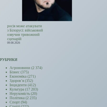
росія може атакувати
з Білорусі: військовий
озвучив тривожний
сценарій
09.08.2026
РУБРИКИ
Агроновини
(2 374)
Бізнес
(375)
Економіка
(271)
Здоров’я
(352)
Інциденти
(412)
Культура
(17 203)
Нерухомість
(20)
Політика
(2 235)
Спорт
(94)
Статті
(222)