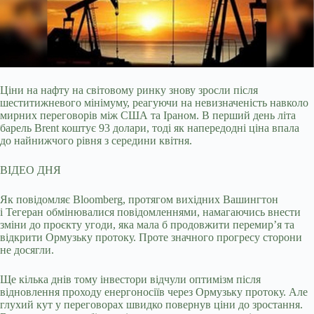
Ціни на нафту на світовому ринку знову зросли після
шеститижневого мінімуму, реагуючи на невизначеність навколо
мирних переговорів між США та Іраном. В перший день літа
барель Brent коштує 93 долари, тоді як напередодні ціна впала
до найнижчого рівня з середини квітня.
ВІДЕО ДНЯ
Як повідомляє Bloomberg, протягом вихідних Вашингтон
і Тегеран обмінювалися повідомленнями, намагаючись внести
зміни до проєкту угоди, яка мала б продовжити перемир’я та
відкрити Ормузьку протоку. Проте значного прогресу сторони
не досягли.
Ще кілька днів тому інвестори відчули оптимізм після
відновлення проходу енергоносіїв через Ормузьку протоку. Але
глухий кут у переговорах швидко повернув ціни до зростання.