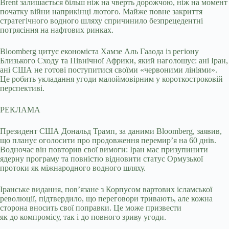
Brent залишається більш ніж на чверть дорожчою, ніж на момент
початку війни наприкінці лютого. Майже повне закриття
стратегічного водного шляху спричинило безпрецедентні
потрясіння на нафтових ринках.
Bloomberg цитує економіста Хамзе Аль Гааода із регіону
Близького Сходу та Північної Африки, який наголошує: ані Іран,
ані США не готові поступитися своїми «червоними лініями».
Це робить укладання угоди малоймовірним у короткостроковій
перспективі.
РЕКЛАМА
Президент США Дональд Трамп, за даними Bloomberg, заявив,
що планує оголосити про продовження перемир’я на 60 днів.
Водночас він повторив свої вимоги: Іран має призупинити
ядерну програму та повністю відновити статус Ормузької
протоки як міжнародного водного шляху.
Іранське видання, пов’язане з Корпусом вартових ісламської
революції, підтвердило, що переговори тривають, але кожна
сторона вносить свої поправки. Це може призвести
як до компромісу, так і до повного зриву угоди.