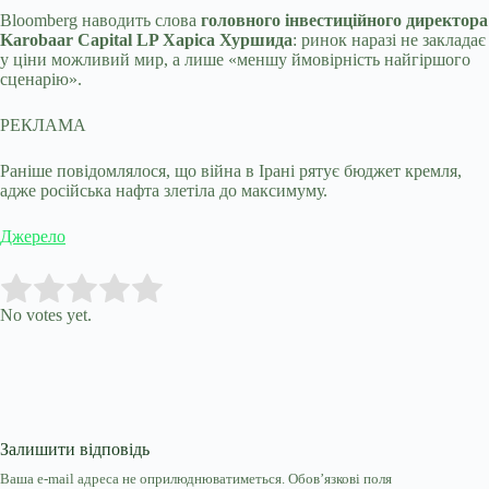
Bloomberg наводить слова
головного інвестиційного директора
Karobaar Capital LP Харіса Хуршида
: ринок наразі не закладає
у ціни можливий мир, а лише «меншу ймовірність найгіршого
сценарію».
РЕКЛАМА
Раніше повідомлялося, що війна в Ірані рятує бюджет кремля,
адже російська нафта злетіла до максимуму.
Джерело
Submit Rating
Rate this item:
No votes yet.
Залишити відповідь
Ваша e-mail адреса не оприлюднюватиметься.
Обов’язкові поля