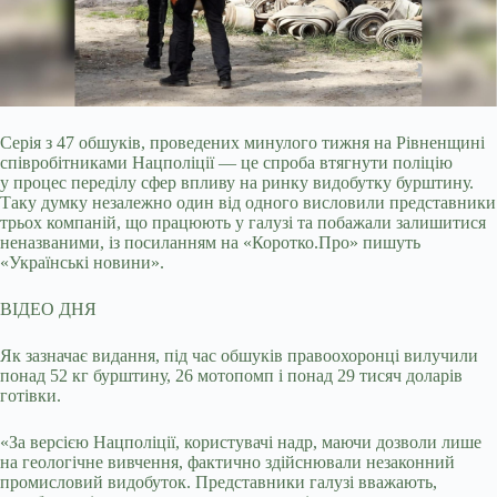
Серія з 47 обшуків, проведених минулого тижня на Рівненщині
співробітниками Нацполіції — це спроба втягнути поліцію
у процес переділу сфер впливу на ринку
видобутку бурштину.
Таку думку незалежно один від одного висловили представники
трьох компаній, що працюють у галузі та побажали залишитися
неназваними, із посиланням на «Коротко.Про» пишуть
«Українські новини».
ВІДЕО ДНЯ
Як зазначає видання, під час обшуків правоохоронці вилучили
понад 52 кг бурштину, 26 мотопомп і понад 29 тисяч доларів
готівки.
«За версією Нацполіції, користувачі надр, маючи дозволи лише
на геологічне вивчення, фактично здійснювали незаконний
промисловий видобуток. Представники галузі вважають,