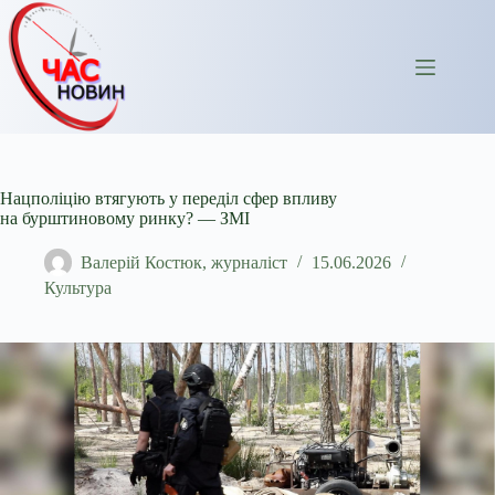
Перейти
до
вмісту
Нацполіцію втягують у переділ сфер впливу
на бурштиновому ринку? — ЗМІ
Валерій Костюк, журналіст
15.06.2026
Культура