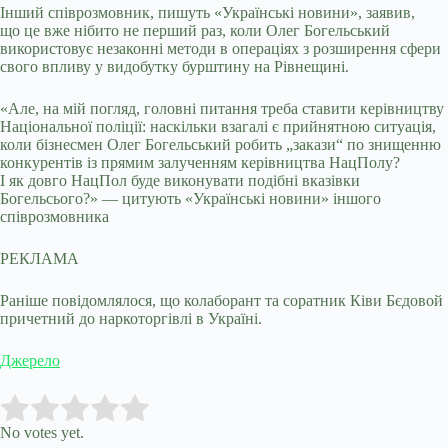
Інший співрозмовник, пишуть «Українські новини», заявив,
що це вже нібито не перший раз, коли Олег Богельський
використовує незаконні методи в операціях з розширення сфери
свого впливу у видобутку бурштину на Рівнещині.
«Але, на мій погляд, головні питання треба ставити керівництву
Національної поліції: наскільки взагалі є прийнятною ситуація,
коли бізнесмен Олег Богельський робить „закази“ по знищенню
конкурентів із прямим залученням керівництва НацПолу?
І як довго НацПол буде виконувати подібні вказівки
Богельсього?» — цитують «Українські новини» іншого
співрозмовника
РЕКЛАМА
Раніше повідомлялося, що колаборант та соратник Ківи Бєдовой
причетний до наркоторгівлі в Україні.
Джерело
Submit Rating
Rate this item:
No votes yet.