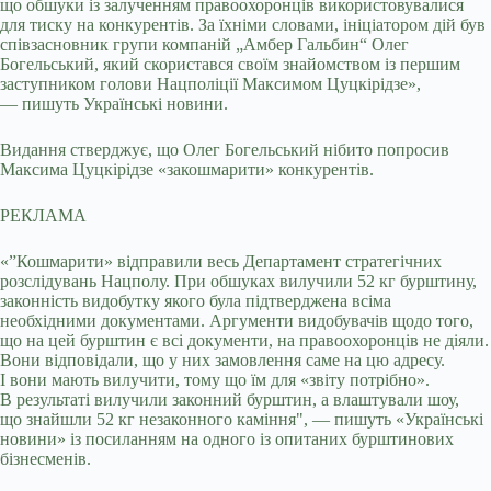
що обшуки із залученням правоохоронців використовувалися
для тиску на конкурентів. За їхніми словами, ініціатором дій був
співзасновник групи компаній „Амбер Гальбин“ Олег
Богельський, який скористався своїм знайомством із першим
заступником голови Нацполіції Максимом Цуцкірідзе»,
— пишуть Українські новини.
Видання стверджує, що Олег Богельський нібито попросив
Максима Цуцкірідзе «закошмарити» конкурентів.
РЕКЛАМА
«”Кошмарити» відправили весь Департамент стратегічних
розслідувань Нацполу. При обшуках вилучили 52 кг бурштину,
законність видобутку якого була підтверджена всіма
необхідними документами. Аргументи видобувачів щодо того,
що на цей бурштин є всі документи, на правоохоронців не діяли.
Вони відповідали, що у них замовлення саме на цю адресу.
І вони мають вилучити, тому що їм для «звіту потрібно».
В результаті вилучили законний бурштин, а влаштували шоу,
що знайшли 52 кг незаконного каміння", — пишуть «Українські
новини» із посиланням на одного із опитаних бурштинових
бізнесменів.