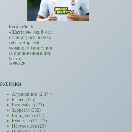
Ексфутболіст
«Шахтаря», який має
паспорт росії, назвав
себе в Норвегії
українцем і виступив
за припинення війни
(фото)
09.08.2026
РУБРИКИ
Агроновини
(2 374)
Бізнес
(375)
Економіка
(271)
Здоров’я
(352)
Інциденти
(412)
Культура
(17 213)
Нерухомість
(20)
Політика
(2 235)