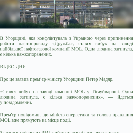
В Угорщині, яка конфліктувала з Україною через припинення
роботи нафтопроводу «Дружба», стався вибух на заводі
найбільшої нафтогазової компанії MOL. Одна
людина загинула,
є кілька важкопоранених.
ВІДЕО ДНЯ
Про це заявив прем’єр-міністр Угорщини Петер Мадяр.
«Стався вибух на заводі компанії MOL у Тісауйвароші. Одна
людина загинула, є кілька важкопоранених», — йдеться
у повідомленні.
Прем'єр повідомив, що міністр енергетики та голова правління
MOL вже прямують на місце події.
За даними місцевих ЗМІ, вибух стався під час перезапуску