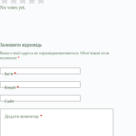
Submit Rating
Rate this item:
No votes yet.
Залишити відповідь
Ваша e-mail адреса не оприлюднюватиметься.
Обов’язкові поля
позначені
*
Ім’я
*
Email
*
Сайт
Додати коментар
*