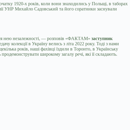
чатку 1920-х років, коли вони знаходились у Польщі, в таборах
 армії УНР Михайло Садовський та його соратники заснували
буття нею незалежності, — розповів «ФАКТАМ»
заступник
ачу колекції в Україну велись з літа 2022 року. Тоді з нами
декілька років, наші фахівці їздили в Торонто, в Українську
 продемонструвати широкому загалу речі, які її складають.