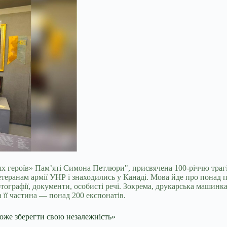
ях героїв» Пам’яті Симона Петлюри", присвячена 100-річчю траг
ветеранам армії УНР і знаходились у Канаді. Мова йде про понад п
фотографії, документи, особисті речі. Зокрема, друкарська маши
а її частина — понад 200 експонатів.
може зберегти свою незалежність»