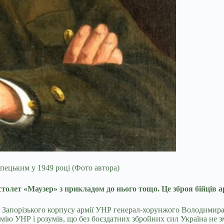
пецьким у 1949 році (Фото автора)
столет «Маузер» з прикладом до нього тощо. Це зброя бійців 
 Запорізького корпусу армії УНР генерал-хорунжого Володимира
 УНР і розумів, що без боєздатних збройних сил Україна не зм