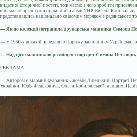
видатної історичної постаті, тож маємо з чого зробити присвяче
військової організації полковника армії УНР Євгена Коновальц
представившись національно свідомим моряком з радянського т
— Як до колекції потрапила друкарська машинка Симона П
— У 1950-х роках її передали з Парижу засновнику Українськог
— Над цією машинкою розміщено портрет Симона Петлюри. Ві
РЕКЛАМА
— Автором є відомий художник Євсевій Ліпецький. Портрет Петл
Українки, Юрія Федьковича, Ольги Кобилянської та інших. Навіт