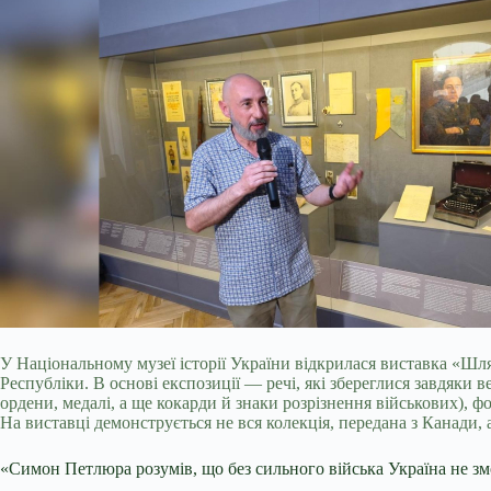
У Національному музеї історії України відкрилася виставка «Шл
Республіки. В основі експозиції — речі, які збереглися завдяки 
ордени, медалі, а ще кокарди й знаки розрізнення військових), 
На виставці демонструється не вся колекція, передана з Канади, 
«Симон Петлюра розумів, що без сильного війська Україна не з