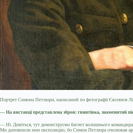
Портрет Симона Петлюри, написаний по фотографії Євсевієм Лі
— На виставці представлена зброя: гвинтівка, знаменитий пі
— Ні. Дивіться, тут демонструємо багнет колишнього командира
Ми доповнили нею експозицію, бо Симон Петлюра очолював армію