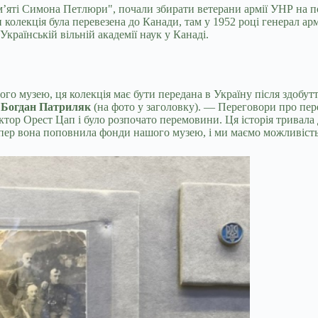
м’яті Симона Петлюри", почали збирати ветерани армії УНР на по
ни колекція була перевезена до Канади, там у 1952 році генерал
країнській вільній академії наук у Канаді.
ного музею, ця колекція має бути передана в Україну після здо
и Богдан Патриляк
(на фото у заголовку). — Переговори про перед
октор Орест Цап і було розпочато перемовини. Ця історія тривала 
тепер вона поповнила фонди нашого музею, і ми маємо можливість