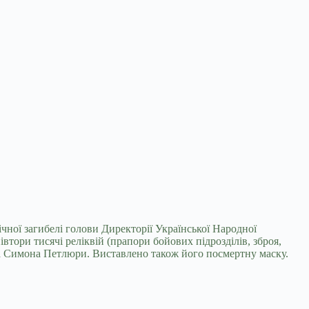
ічної загибелі голови
Директорії Української Народної
івтори тисячі реліквій (прапори бойових підрозділів, зброя,
нка Симона Петлюри. Виставлено також його посмертну маску.