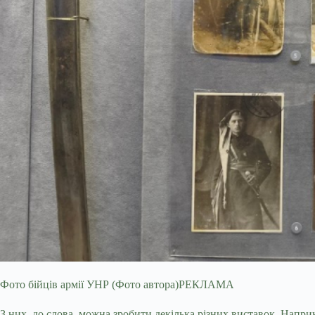
Фото бійців армії УНР (Фото автора)РЕКЛАМА
З них, до слова, можна зробити декілька різних виставок. Напри