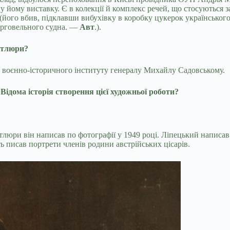
ну йому виставку. Є в колекції й комплекс речей, що стосуються
я (його вбив, підклавши вибухівку в коробку цукерок українськ
орговельного судна. —
Авт
.).
етлюри?
о воєнно-історичного інституту генералу Михайлу Садовському.
дома історія створення цієї художньої роботи?
юри він написав по фотографії у 1949 році. Ліпецький написав 
ь писав портрети членів родини австрійських цісарів.