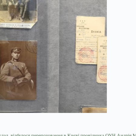
клад, відбулося перепоховання в Києві провідника ОУН Андрія Мел