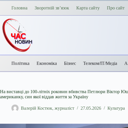
Перейти
до
Головна
Зворотній зв’язок
Карта сайту
Про сайт
вмісту
Політика
Економіка
Бізнес
Телеком/ІТ/Медіа
А
На виставці до 100-літніх роковин вбивства Петлюри Віктор Ющ
американку, син якої віддав життя за Україну
Валерій Костюк, журналіст
27.05.2026
Культура