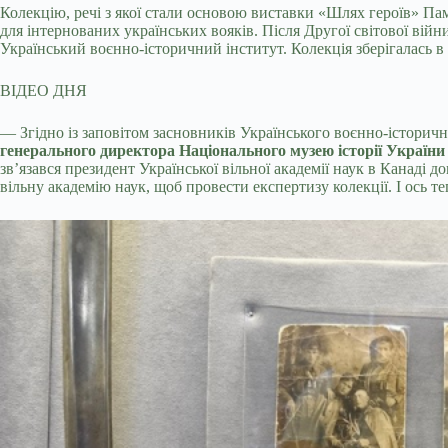
Колекцію, речі з якої стали основою виставки «Шлях героїв» Па
для інтернованих українських вояків. Після Другої світової вій
Український воєнно-історичний інститут. Колекція зберігалась в У
ВІДЕО ДНЯ
— Згідно із заповітом засновників Українського воєнно-історич
генерального директора Національного музею історії Україн
зв’язався президент Української вільної академії наук в Канаді д
вільну академію наук, щоб провести експертизу колекції. І ось 