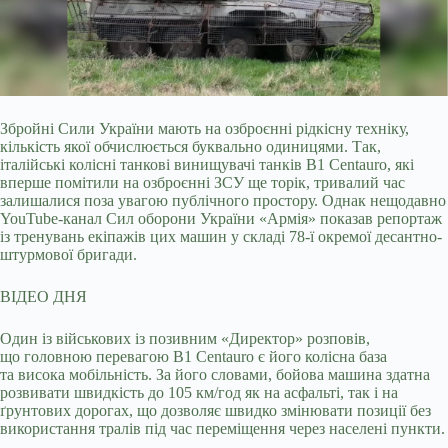
Збройні Сили України мають на озброєнні рідкісну техніку,
кількість якої обчислюється буквально одиницями. Так,
італійські колісні танкові винищувачі танків B1 Centauro,
які
вперше помітили на озброєнні ЗСУ ще торік, тривалий час
залишалися поза увагою публічного простору. Однак нещодавно
YouTube-канал Сил оборони України «Армія» показав репортаж
із тренувань екіпажів цих машин у складі 78-ї окремої десантно-
штурмової бригади.
ВІДЕО ДНЯ
Один із військових із позивним «Директор» розповів,
що головною перевагою B1 Centauro є його колісна база
та висока мобільність. За його словами, бойова машина здатна
розвивати швидкість до 105 км/год як на асфальті, так і на
ґрунтових дорогах, що дозволяє швидко змінювати позиції без
використання тралів під час переміщення через населені пункти.