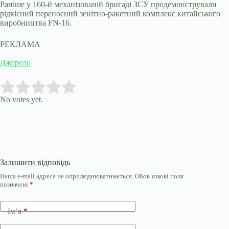
Раніше у 160-й механізованій бригаді ЗСУ продемонстрували
рідкісний переносний зенітно-ракетний комплекс китайського
виробництва FN-16.
РЕКЛАМА
Джерело
Submit Rating
Rate this item:
No votes yet.
Залишити відповідь
Ваша e-mail адреса не оприлюднюватиметься.
Обов’язкові поля
позначені
*
Ім’я
*