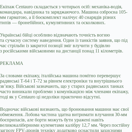
Екіпаж Centauro складається з чотирьох осіб: механіка-водія,
командира, навідника та заряджаючого. Машина озброєна 105-
мм гарматою, а її боєкомплект налічує 40 снарядів різних
типів — бронебійних, кумулятивних та осколкових.
Українські бійці особливо відзначають точність вогню
та сучасну систему наведення. Один із танкістів заявив, що під
час стрільби із закритої позиції зміг влучити у будівлю
з російськими військовими на дистанції понад 11 кілометрів.
РЕКЛАМА
За словами екіпажу, італійська машина помітно перевершує
радянські Т-64 і Т-72 за рівнем електроніки та внутрішнього
зв’язку. Військові зазначають, що у старих радянських танках
часто виникали проблеми з комунікацією між членами екіпажу,
тоді як у Centauro ці недоліки практично відсутні.
Водночас військові визнають, що бронювання машини має свої
обмеження. Лобова частина здатна витримати влучання 30-мм
боєприпасів, але борти можуть бути уражені навіть
великокаліберними кулеметами калібру 12,7 мм. Через постійну
загрозу FPV-дронів техніку додатково оснастили захисними