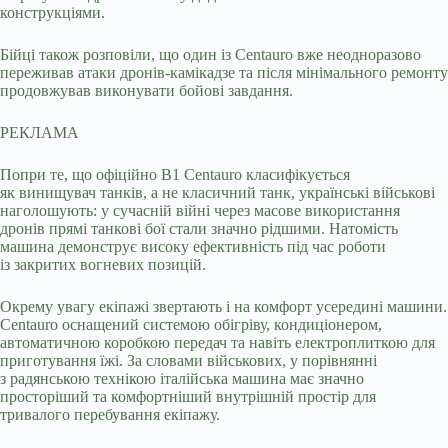
конструкціями.
Бійці також розповіли, що один із Centauro вже неодноразово
переживав атаки дронів-камікадзе та після мінімального ремонту
продовжував виконувати бойові завдання.
РЕКЛАМА
Попри те, що офіційно B1 Centauro класифікується
як винищувач танків, а не класичний танк, українські військові
наголошують: у сучасній війні через масове використання
дронів прямі танкові бої стали значно рідшими. Натомість
машина демонструє високу ефективність під час роботи
із закритих вогневих позицій.
Окрему увагу екіпажі звертають і на комфорт усередині машини.
Centauro оснащений системою обігріву, кондиціонером,
автоматичною коробкою передач та навіть електроплиткою для
приготування їжі. За словами військових, у порівнянні
з радянською технікою італійська машина має значно
просторіший та комфортніший внутрішній простір для
тривалого перебування екіпажу.