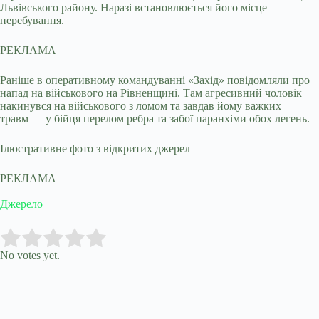
Львівського району. Наразі встановлюється його місце
перебування.
РЕКЛАМА
Раніше в оперативному командуванні «Захід» повідомляли про
напад на військового на Рівненщині. Там агресивний чоловік
накинувся на військового з ломом та завдав йому важких
травм — у бійця перелом ребра та забої паранхіми обох легень.
Ілюстративне фото з відкритих джерел
РЕКЛАМА
Джерело
Submit Rating
Rate this item:
No votes yet.