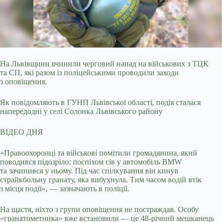
На Львівщини вчинили черговий напад на військових з ТЦК
та СП, які разом із поліцейськими проводили заходи
з оповіщення.
Як повідомляють в ГУНП Львівської області, подія
сталася
напередодні у селі Солонка Львівського району
ВІДЕО ДНЯ
«Правоохоронці та військові помітили громадянина, який
поводився підозріло: поспіхом сів у автомобіль BMW
та зачинився у ньому. Під час спілкування він кинув
страйкбольну гранату, яка вибухнула. Тим часом водій втік
з місця події», — зазначають в поліції.
На щастя, ніхто з групи оповіщення не постраждав. Особу
«гранатометника» вже встановили — це 48-річний мешканець