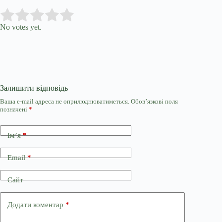
Submit Rating
Rate this item:
No votes yet.
Залишити відповідь
Ваша e-mail адреса не оприлюднюватиметься.
Обов’язкові поля
позначені
*
Ім’я
*
Email
*
Сайт
Додати коментар
*