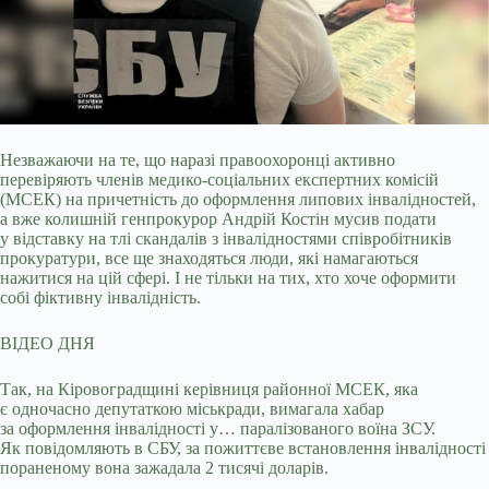
Незважаючи на те, що наразі правоохоронці активно
перевіряють членів медико-соціальних експертних комісій
(МСЕК) на причетність до оформлення липових інвалідностей,
а
вже колишній генпрокурор Андрій Костін мусив подати
у відставку на тлі скандалів з інвалідностями співробітників
прокуратури, все ще знаходяться люди, які намагаються
нажитися на цій сфері. І не тільки на тих, хто хоче оформити
собі фіктивну інвалідність.
ВІДЕО ДНЯ
Так, на Кіровоградщині керівниця районної МСЕК, яка
є одночасно депутаткою міськради, вимагала хабар
за оформлення інвалідності у… паралізованого воїна ЗСУ.
Як повідомляють в СБУ, за пожиттєве встановлення інвалідності
пораненому вона зажадала 2 тисячі доларів.