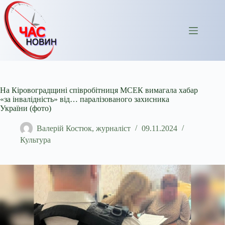
Перейти
до
вмісту
На Кіровоградщині співробітниця МСЕК вимагала хабар
«за інвалідність» від… паралізованого захисника
України (фото)
Валерій Костюк, журналіст
09.11.2024
Культура