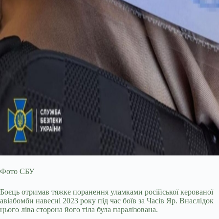
Фото СБУ
Боєць отримав тяжке поранення уламками російської керованої
авіабомби навесні 2023 року під час боїв за Часів Яр. Внаслідок
цього ліва сторона його тіла була паралізована.