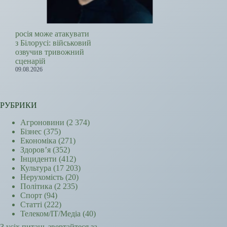
росія може атакувати
з Білорусі: військовий
озвучив тривожний
сценарій
09.08.2026
РУБРИКИ
Агроновини
(2 374)
Бізнес
(375)
Економіка
(271)
Здоров’я
(352)
Інциденти
(412)
Культура
(17 203)
Нерухомість
(20)
Політика
(2 235)
Спорт
(94)
Статті
(222)
Телеком/ІТ/Медіа
(40)
З усіх питань звертайтеся за