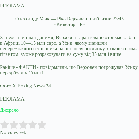
РЕКЛАМА
Олександр Усик — Ріко Верховен приблизно 23:45
«Київстар ТБ»
За неофіційними даними, Верховен гарантовано отримає за бій
в Африці 10—15 млн євро, а Усик, якому знайшли
непереможного суперника на бій після поєдинку з кікбоксером-
гігантом, зможе розраховувати на суму від 35 млн і вище.
Раніше «ФАКТИ» повідомляли, що Верховен погрожував Усику
перед боєм у Єгипті.
Фото X Boxing News 24
РЕКЛАМА
Джерело
Submit Rating
Rate this item:
No votes yet.