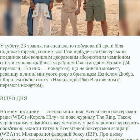
У суботу, 23 травня, на спеціально побудованій арені біля
підніжжя пірамід єгипетської Гізи відбудеться боксерський
поєдинок між колишнім дворазовим абсолютним чемпіоном
світу в суперважкій вазі українцем Олександром Усиком (24
перемоги, 15 з них — нокаутом), що не бився з моменту
реваншу в липні минулого року з британцем Денієлом Дюбуа,
і Королем кікбоксингу з Нідерландів Ріко Верховеном (1
перемога нокаутом).
ВІДЕО ДНЯ
На кону поєдинку — спеціальний пояс Всесвітньої боксерської
ради (WBC) «Король Нілу» та пояс журналу The Ring. Також
українському олімпійському чемпіону у разі перемоги зарахують
обов'язкові захисти титулів Всесвітньої боксерської асоціації
(WBA) та Міжнародної федерації боксу (IBF). При цьому
Верховен не зможе стати їхнім володарем навіть у разі перемоги.