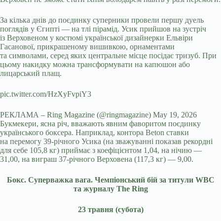
За кілька днів до поєдинку суперники провели першу дуель
поглядів у Єгипті — на тлі пірамід. Усик прийшов на зустріч
із Верховеном у костюмі української дизайнерки Ельвіри
Гасанової, прикрашеному вишивкою, орнаментами
та символами, серед яких центральне місце посідає тризуб. При
цьому накидку можна трансформувати на капюшон або
лицарський плащ.
pic.twitter.com/HzXyFvpiY3
РЕКЛАМА – Ring Magazine (@ringmagazine) May 19, 2026
Букмекери, ясна річ, вважають явним фаворитом поєдинку
українського боксера. Наприклад, контора Beton ставки
на перемогу 39-річного Усика (на зважуванні показав рекордні
для себе 105,8 кг) приймає з коефіцієнтом 1,04, на нічию —
31,00, на виграш 37-річного Верховена (117,3 кг) — 9,00.
Бокс. Суперважка вага. Чемпіонський бій за титули WBC
та журналу The Ring
23 травня (субота)