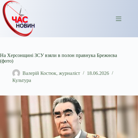
Перейти
до
вмісту
На Херсонщині ЗСУ взяли в полон правнука Брежнєва
(фото)
Валерій Костюк, журналіст
18.06.2026
Культура