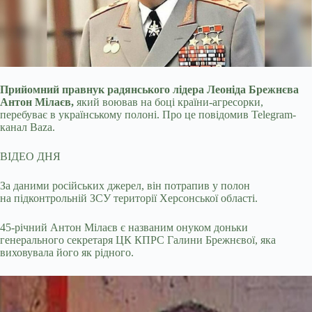
Прийомний правнук радянського лідера Леоніда Брежнєва
Антон Мілаєв,
який воював на боці країни-агресорки,
перебуває в українському полоні. Про це повідомив
Telegram-
канал Baza.
ВІДЕО ДНЯ
За даними російських джерел, він потрапив у полон
на підконтрольній ЗСУ території Херсонської області.
45-річний Антон Мілаєв є названим онуком доньки
генерального секретаря ЦК КПРС Галини Брежнєвої, яка
виховувала його як рідного.