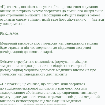
«Це означає, що після консультації та призначення лікування
більше не потрібно окремо звертатися до сімейного лікаря лише
для отримання е-Рецепта. Необхідний е-Рецепт пацієнт зможе
отримати одразу в лікаря, який веде його лікування», — йдеться
у повідомленні.
РЕКЛАМА
Медичний висновок про тимчасову непрацездатність можна
буде отримати під час звернення до відділення екстреної
(невідкладної) допомоги лікарні.
Змінами передбачено можливість формування лікарем
з медицини невідкладних станів відділення екстреної
(невідкладної) медичної допомоги медичних висновків про
тимчасову непрацездатність для пацієнтів.
«На практиці це означає, що пацієнт, який звернувся
до відділення екстреної допомоги з травмою, гострим
захворюванням або іншим станом, що спричиняє тимчасову
втрату працездатності, зможе отримати необхідний медичний
висновок безпосередньо під час надання медичної