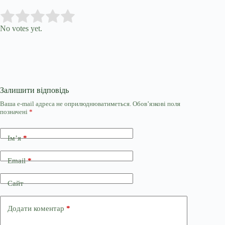
Submit Rating
Rate this item:
No votes yet.
Залишити відповідь
Ваша e-mail адреса не оприлюднюватиметься.
Обов’язкові поля
позначені
*
Ім’я
*
Email
*
Сайт
Додати коментар
*