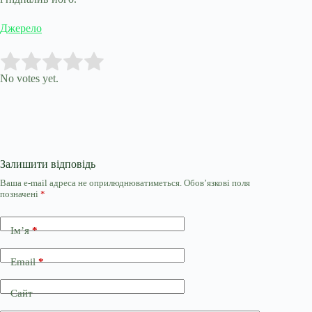
Джерело
Submit Rating
Rate this item:
No votes yet.
Залишити відповідь
Ваша e-mail адреса не оприлюднюватиметься.
Обов’язкові поля
позначені
*
Ім’я
*
Email
*
Сайт