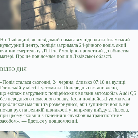
На Львівщині, де невідомий намагався підпалити Ісламський
культурний центр, поліція затримала 24-річного водія, який
вчинив смертельну ДТП та ймовірно причетний до
вбивства
матері. Про це повідомляє поліція Львівської області.
ВІДЕО ДНЯ
«Подія сталася сьогодні, 24 червня, близько 07:10 на вулиці
Глинській у місті Пустомити. Попередньо встановлено,
що екіпаж патрульних поліцейських виявив автомобіль Audi Q5
без переднього номерного знаку. Коли поліцейські увімкнули
проблискові маячки та розвернулися, аби зупинити водія, він
почав рух на великій швидкості у напрямку виїзду зі Львова,
при цьому скоївши зіткнення зі службовим транспортним
засобом», — йдеться у повідомленні.