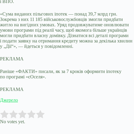
і ВПО.
«Сума виданих пільгових іпотек — понад 39,7 млрд грн.
Зокрема з них 11 185 військовослужбовців змогли придбати
житло на вигідних умовах. Уряд продовжуватиме оновлювати
умови програми під реалії часу, щоб якомога більше українців
могли придбати власну домівку. Дізнатися всі деталі програми
і подати заявку на отримання кредиту можна за декілька хвилин
у „Дії“», — йдеться у повідомленні.
РЕКЛАМА
Раніше «ФАКТИ» писали, як за 7 кроків оформити іпотеку
по програмі «єОселя».
РЕКЛАМА
Джерело
Submit Rating
Rate this item:
No votes yet.