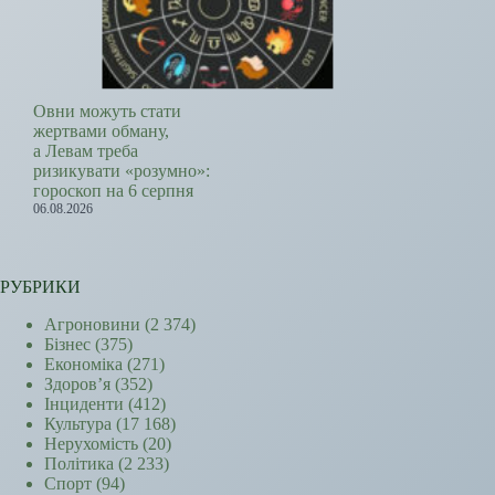
Овни можуть стати
жертвами обману,
а Левам треба
ризикувати «розумно»:
гороскоп на 6 серпня
06.08.2026
РУБРИКИ
Агроновини
(2 374)
Бізнес
(375)
Економіка
(271)
Здоров’я
(352)
Інциденти
(412)
Культура
(17 168)
Нерухомість
(20)
Політика
(2 233)
Спорт
(94)