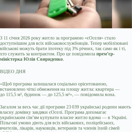
З 11 січня 2026 року житло за програмою «єОселя» стало
доступнішим для всіх військовослужбовців. Тепер мобілізовані
військові можуть брати іпотеку під 3%
річних, так само як і ті,
хто служить за контрактом. Про це повідомила
прем’єр-
міністерка Юлія Свириденко
.
ВІДЕО ДНЯ
«Щоб програма залишалася соціально орієнтованою,
встановлено чіткі обмеження на площу житла: квартира —
до 115,5 м², будинок — до 125,5 м²», — повідомила вона.
Загалом за весь час дії програми 23 039 українські родини мають
власну домівку завдяки єОселі. Програма допомагає
українським сімʼям купувати власне житло вдома — в Україні.
Пільгові умови діють для всіх військових, поліцейських,
вчителів, лікарів, науковців, ветеранів та членів їхній сімей