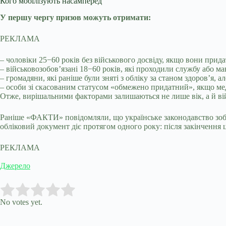
Кого мобілізують насамперед
У першу чергу призов можуть отримати:
РЕКЛАМА
– чоловіки 25−60 років без військового досвіду, якщо вони прида
– військовозобов’язані 18−60 років, які проходили службу або ма
– громадяни, які раніше були зняті з обліку за станом здоров’я,
– особи зі скасованим статусом «обмежено придатний», якщо мед
Отже, вирішальними факторами залишаються не лише вік, а й війс
Раніше «ФАКТИ» повідомляли, що українське законодавство зобов’
обліковий документ діє протягом одного року: після закінчення 
РЕКЛАМА
Джерело
Submit Rating
Rate this item:
No votes yet.