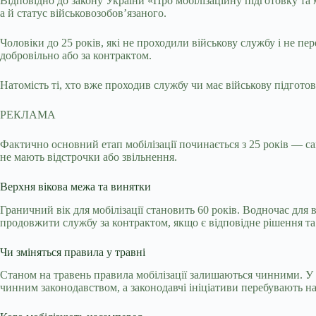
Відповідно до закону України «Про мобілізаційну підготовку та 
а й статус військовозобов’язаного.
Чоловіки до 25 років, які не проходили військову службу і не пе
добровільно або за контрактом.
Натомість ті, хто вже проходив службу чи має військову підготов
РЕКЛАМА
Фактично основний етап мобілізації починається з 25 років — са
не мають відстрочки або звільнення.
Верхня вікова межа та винятки
Граничний вік для мобілізації становить 60 років. Водночас для
продовжити службу за контрактом, якщо є відповідне рішення та
Чи зміняться правила у травні
Станом на травень правила мобілізації залишаються чинними. У 
чинним законодавством, а законодавчі ініціативи перебувають на 