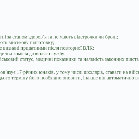
тні за станом здоров’я та не мають відстрочки чи броні;
ють військову підготовку;
 але визнані придатними після повторної ВЛК;
ична комісія дозволяє службу.
ьковий статус, медичні показники та наявність законних підстав
язує 17-річних юнаків, у тому числі школярів, ставати на війсь
цього терміну його необхідно оновити, інакше він автоматично вт