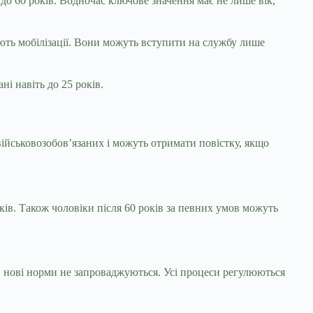
до 60 років. Водночас ключове значення має не лише вік,
гають мобілізації. Вони можуть вступити на службу лише
і навіть до 25 років.
військовозобов’язаних і можуть отримати повістку, якщо
ків. Також чоловіки після 60 років за певних умов можуть
у, нові норми не запроваджуються. Усі процеси регулюються