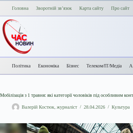
Перейти
до
Головна
Зворотній зв’язок
Карта сайту
Про сайт
вмісту
Політика
Економіка
Бізнес
Телеком/ІТ/Медіа
А
Мобілізація з 1 травня: які категорії чоловіків під особливим к
Валерій Костюк, журналіст
28.04.2026
Культура