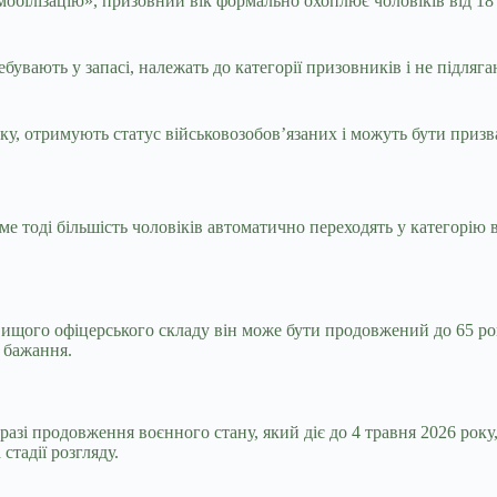
мобілізацію», призовний вік формально охоплює чоловіків від 18 
ребувають у запасі, належать до категорії призовників і не підля
ку, отримують статус військовозобов’язаних і можуть бути призван
ме тоді більшість чоловіків автоматично переходять у категорію 
 вищого офіцерського складу він може бути продовжений до 65 ро
 бажання.
разі продовження воєнного стану, який діє до 4 травня 2026 рок
стадії розгляду.