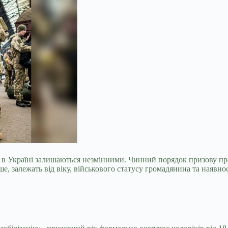
ції в Україні залишаються незмінними. Чинний порядок призову п
е, залежать від віку, військового статусу громадянина та наявнос