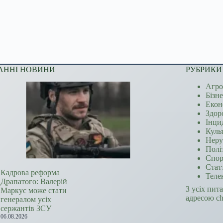
АННІ НОВИНИ
РУБРИКИ
Агро
Бізн
Екон
Здор
Інци
Куль
Неру
Полі
Спор
Стат
Кадрова реформа
Теле
Драпатого: Валерій
З усіх пит
Маркус може стати
адресою c
генералом усіх
сержантів ЗСУ
06.08.2026