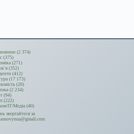
новини
(2 374)
ес
(375)
оміка
(271)
ов’я
(352)
денти
(412)
тура
(17 173)
хомість
(20)
тика
(2 234)
т
(94)
ті
(222)
ком/ІТ/Медіа
(40)
ань звертайтеся за
hasnovynua@gmail.com