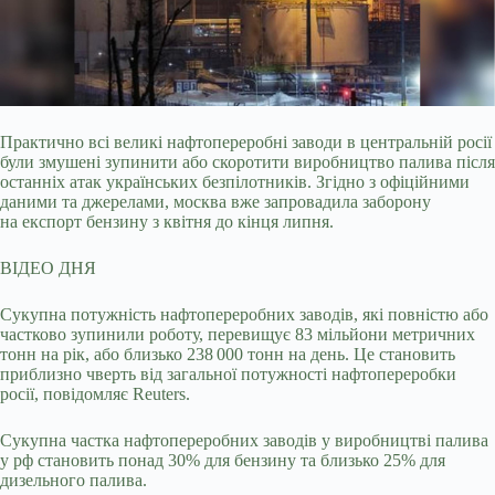
Практично всі великі нафтопереробні заводи в центральній росії
були змушені зупинити або скоротити виробництво палива після
останніх атак українських безпілотників.
Згідно з офіційними
даними та джерелами, москва вже запровадила заборону
на експорт бензину з квітня до кінця липня.
ВІДЕО ДНЯ
Сукупна потужність нафтопереробних заводів, які повністю або
частково зупинили роботу, перевищує 83 мільйони метричних
тонн на рік, або близько 238 000 тонн на день. Це становить
приблизно чверть від загальної потужності нафтопереробки
росії, повідомляє Reuters.
Сукупна частка нафтопереробних заводів у виробництві палива
у рф становить понад 30% для бензину та близько 25% для
дизельного палива.