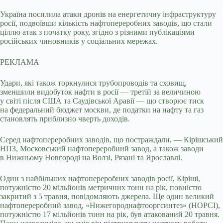
Україна посилила атаки дронів на енергетичну інфраструктуру
росії, подвоївши кількість нафтопереробних заводів, що стали
ціллю атак з початку року, згідно з різними публікаціями
російських чиновників у соціальних мережах.
РЕКЛАМА
Удари, які також торкнулися трубопроводів та сховищ,
зменшили видобуток нафти в росії — третій за величиною
у світі після США та Саудівської Аравії — що створює тиск
на федеральний бюджет москви, де податки на нафту та газ
становлять приблизно чверть доходів.
Серед нафтопереробних заводів, що постраждали, — Кірішський
НПЗ, Московський нафтопереробний завод, а також заводи
в Нижньому Новгороді на Волзі, Рязані та Ярославлі.
Один з найбільших нафтопереробних заводів росії, Кіріші,
потужністю 20 мільйонів метричних тонн на рік, повністю
закритий з 5 травня, повідомляють джерела. Ще один великий
нафтопереробний завод, «Нижегороднафтооргсинтез» (НОРСІ),
потужністю 17 мільйонів тонн на рік, був атакований 20 травня.