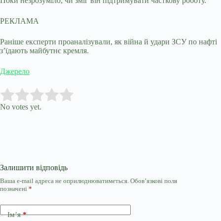
Поки незрозуміло, чи зміг він підтримувати часткову роботу.
РЕКЛАМА
Раніше експерти проаналізували, як війна й удари ЗСУ по нафті
з’їдають майбутнє кремля.
Джерело
Submit Rating
Rate this item:
No votes yet.
Залишити відповідь
Ваша e-mail адреса не оприлюднюватиметься.
Обов’язкові поля
позначені
*
Ім’я
*