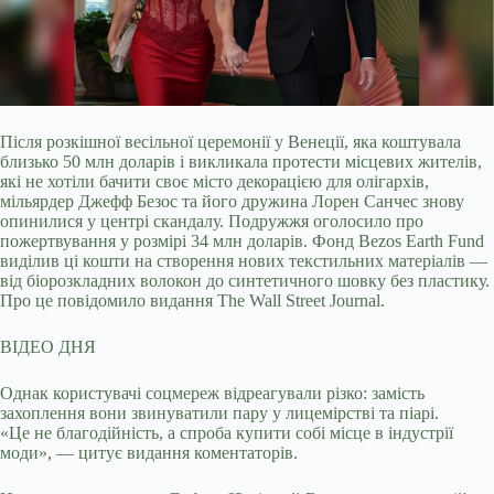
Після розкішної весільної церемонії у Венеції, яка коштувала
близько 50 млн доларів і викликала протести місцевих жителів,
які не хотіли бачити своє місто декорацією для
олігархів,
мільярдер Джефф Безос та його дружина Лорен Санчес знову
опинилися у центрі скандалу. Подружжя оголосило про
пожертвування у розмірі 34 млн доларів. Фонд Bezos Earth Fund
виділив ці кошти на створення нових текстильних матеріалів —
від біорозкладних волокон до синтетичного шовку без пластику.
Про це повідомило видання The Wall Street Journal.
ВІДЕО ДНЯ
Однак користувачі соцмереж відреагували різко: замість
захоплення вони звинуватили пару у лицемірстві та піарі.
«Це не благодійність, а спроба купити собі місце в індустрії
моди», — цитує видання коментаторів.