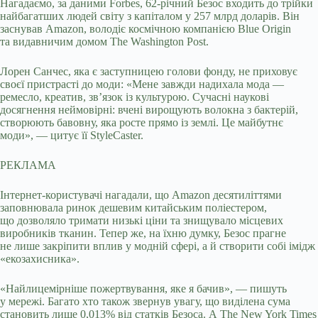
Нагадаємо, за даними Forbes, 62-річний Безос входить до трійки
найбагатших людей світу з капіталом у 257 млрд доларів. Він
заснував Amazon, володіє космічною компанією Blue Origin
та видавничим домом The Washington Post.
Лорен Санчес, яка є заступницею голови фонду, не приховує
своєї пристрасті до моди: «Мене завжди надихала мода —
ремесло, креатив, зв’язок із культурою. Сучасні наукові
досягнення неймовірні: вчені вирощують волокна з бактерій,
створюють бавовну, яка росте прямо із землі. Це майбутнє
моди», — цитує її StyleCaster.
РЕКЛАМА
Інтернет-користувачі нагадали, що Amazon десятиліттями
заповнювала ринок дешевим китайським поліестером,
що дозволяло тримати низькі ціни та знищувало місцевих
виробників тканин. Тепер же, на їхню думку, Безос прагне
не лише закріпити вплив у модній сфері, а й створити собі імідж
«екозахисника».
«Найлицемірніше пожертвування, яке я бачив», — пишуть
у мережі. Багато хто також звернув увагу, що виділена сума
становить лише 0,013% від статків Безоса. А The New York Times