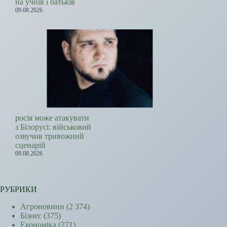
на учнів і батьків
09.08.2026
росія може атакувати
з Білорусі: військовий
озвучив тривожний
сценарій
09.08.2026
РУБРИКИ
Агроновини
(2 374)
Бізнес
(375)
Економіка
(271)