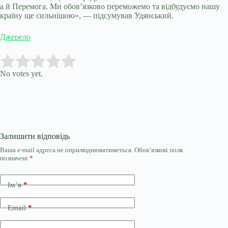
а й Перемога. Ми обов’язково переможемо та відбудуємо нашу
країну ще сильнішою», — підсумував Удянський.
Джерело
Submit Rating
Rate this item:
No votes yet.
Залишити відповідь
Ваша e-mail адреса не оприлюднюватиметься.
Обов’язкові поля
позначені
*
Ім’я
*
Email
*