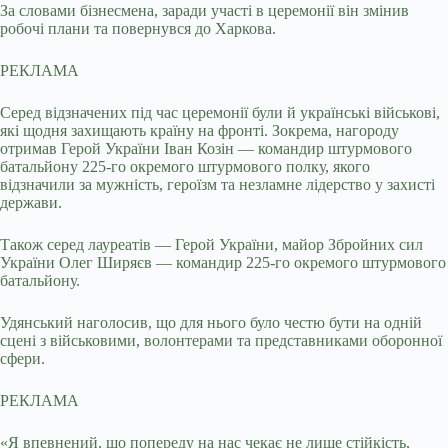
За словами бізнесмена, заради участі в церемонії він змінив
робочі плани та повернувся до Харкова.
РЕКЛАМА
Серед відзначених під час церемонії були й українські військові,
які щодня захищають країну на фронті. Зокрема, нагороду
отримав Герой України Іван Козін — командир штурмового
батальйону 225-го окремого штурмового полку, якого
відзначили за мужність, героїзм та незламне лідерство у захисті
держави.
Також серед лауреатів — Герой України, майор Збройних сил
України Олег Ширяєв — командир 225-го окремого штурмового
батальйону.
Удянський наголосив, що для нього було честю бути на одній
сцені з військовими, волонтерами та представниками оборонної
сфери.
РЕКЛАМА
«Я впевнений, що попереду на нас чекає не лише стійкість,