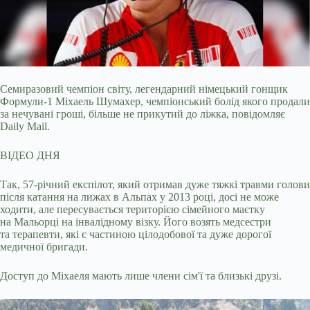
Семиразовий чемпіон світу, легендарний німецький гонщик
Формули-1 Міхаель Шумахер, чемпіонський болід якого продали
за нечувані гроші, більше не прикутий до ліжка,
повідомляє
Daily Mail.
ВІДЕО ДНЯ
Так, 57-річний експілот, який отримав дуже тяжкі травми голови
після катання на лижах в Альпах у 2013 році, досі не може
ходити, але пересувається територією сімейного маєтку
на Мальорці на інвалідному візку. Його возять медсестри
та терапевти, які є частиною цілодобової та дуже дорогої
медичної бригади.
Доступ до Міхаеля мають лише члени сім'ї та близькі друзі.