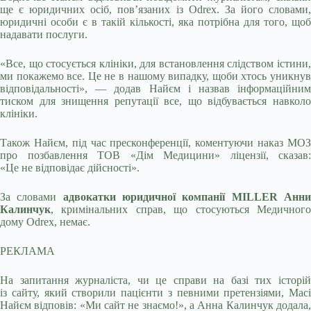
ще є юридичних осіб, повʼязаних із Odrex. За його словами,
юридичні особи є в такій кількості, яка потрібна для того, щоб
надавати послуги.
«Все, що стосується клініки, для встановлення слідством істини,
ми покажемо все. Це не в нашому випадку, щоби хтось уникнув
відповідальності», — додав Найєм і назвав інформаційним
тиском для знищення репутації все, що відбувається навколо
клініки.
Також Найєм, під час пресконференції, коментуючи наказ МОЗ
про позбавлення ТОВ «Дім Медицини» ліцензії, сказав:
«Це не відповідає дійсності».
За словами
адвокатки юридичної компанії
MILLER
Анн
Калинчук
, кримінальних справ, що стосуються Медичного
дому Odrex, немає.
РЕКЛАМА
На запитання журналіста, чи це справи на базі тих історій
із сайту, який створили пацієнти з певними претензіями, Масі
Найєм відповів: «Ми сайт не знаємо!», а Анна Калинчук додала,