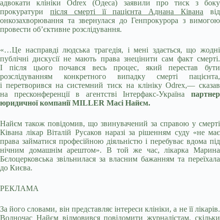
адвокати клініки Odrex (Одеса) заявили про тиск з боку
прокуратури
після смерті її пацієнта Аднана Ківана
ві
онкозахворювання та звернулася до Генпрокурора з вимогою
провести об’єктивне розслідування.
«…Це насправді людська трагедія, і мені здається, що жодні
публічні дискусії не мають права знецінити сам факт смерті.
І після цього почався весь процес, який перестав бути
розслідуванням конкретного випадку смерті пацієнта,
і перетворився на системний тиск на клініку Odrex,— сказав
на пресконференції в агентстві Інтерфакс-Україна
партнер
юридичної компанії
MILLER
Масі Найєм.
Найєм також повідомив, що звинувачений за справою у смерті
Ківана лікар Віталій Русаков наразі за рішенням суду «не має
права займатися професійною діяльністю і перебуває вдома під
нічним домашнім арештом». В той же час, лікарка Марина
Бєлоцерковська звільнилася за власним бажанням та переїхала
до Києва.
РЕКЛАМА
За його словами, він представляє інтереси клініки, а не її лікарів.
Водночас Найєм відмовився повідомити журналістам, скільки