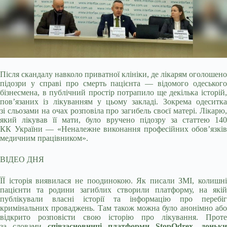
Після скандалу навколо приватної клініки, де лікарям оголошено
підозри у справі про смерть пацієнта — відомого одеського
бізнесмена, в публічний простір потрапило
ще декілька історій
пов’язаних із лікуванням у цьому закладі. Зокрема одеситка
зі сльозами на очах розповіла про загибель своєї матері. Лікарю,
який лікував її мати, було вручено підозру за статтею 140
КК України — «Неналежне виконання професійних обов’язків
медичним працівником».
ВІДЕО ДНЯ
ЇЇ історія виявилася не поодинокою. Як писали ЗМІ, колишні
пацієнти та родини загиблих створили платформу, на якій
публікували власні історії та інформацію про перебіг
кримінальних проваджень. Там також можна було анонімно або
відкрито розповісти свою історію про лікування. Проте
за словами
співзасновниц
і платформи
Stop
Odrex
, доньки