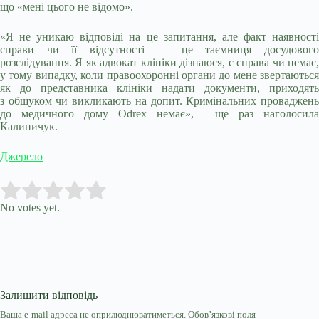
що «мені цього не відомо».
«Я не уникаю відповіді на це запитання, але факт наявності
справи чи її відсутності — це таємниця досудового
розслідування. Я як адвокат клініки дізнаюся, є справа чи немає,
у тому випадку, коли правоохоронні органи до мене звертаються
як до представника клініки надати документи, приходять
з обшуком чи викликають на допит. Кримінальних проваджень
до медичного дому Odrex немає»,— ще раз наголосила
Калиничук.
Джерело
Submit Rating
Rate this item:
No votes yet.
Залишити відповідь
Ваша e-mail адреса не оприлюднюватиметься.
Обов’язкові поля