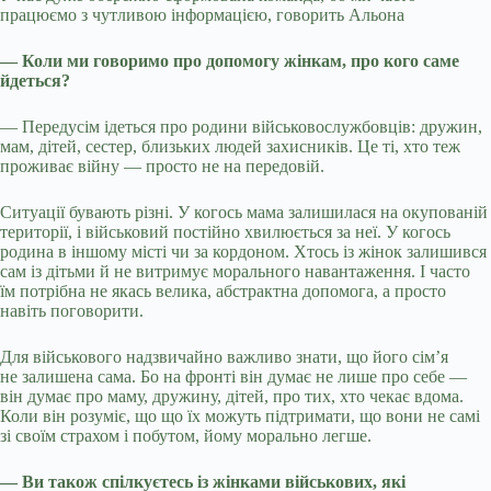
працюємо з чутливою інформацією, говорить Альона
— Коли ми говоримо про допомогу жінкам, про кого саме
йдеться?
— Передусім ідеться про родини військовослужбовців: дружин,
мам, дітей, сестер, близьких людей захисників. Це ті, хто теж
проживає війну — просто не на передовій.
Ситуації бувають різні. У когось мама залишилася на окупованій
території, і військовий постійно хвилюється за неї. У когось
родина в іншому місті чи за кордоном. Хтось із жінок залишився
сам із дітьми й не витримує морального навантаження. І часто
їм потрібна не якась велика, абстрактна допомога, а просто
навіть поговорити.
Для військового надзвичайно важливо знати, що його сім’я
не залишена сама. Бо на фронті він думає не лише про себе —
він думає про маму, дружину, дітей, про тих, хто чекає вдома.
Коли він розуміє, що що їх можуть підтримати, що вони не самі
зі своїм страхом і побутом, йому морально легше.
— Ви також спілкуєтесь із жінками військових, які