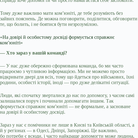
справді хоче допомогти чи просто намагається себе заспокоїти.
Тому дуже важливо мати ком’юніті, де тебе розуміють без
зайвих пояснень. Де можна поговорити, поділитися, обговорити
те, що болить, і не боятися бути незрозумілою.
«На довірі й особистому досвіді формується справжнє
ком’юніті»
— Хто зараз у вашій команді?
— У нас дуже обережно сформована команда, бо ми часто
працюємо з чутливою інформацією. Ми не можемо просто
відкривати двері для всіх, тому що йдеться про військових, їхні
родини, особисті історії, іноді — про дуже делікатні ситуації.
Люди, які спочатку зверталися до нас по допомогу, з часом самі
залишалися поруч і починали допомагати іншим. Так
формується справжнє ком’юніті — не формальне, а засноване
на довірі й особистому досвіді.
Зараз у нас є помічники не лише в Києві та Київській області, а
й у регіонах — в Одесі, Дніпрі, Запоріжжі. Це важливо,
бо потреби є всюди, і часто найкраще допомогти може людина,