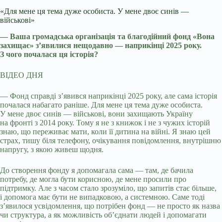
«Для мене ця тема дуже особиста. У мене двоє синів —
військові»
— Ваша громадська організація та благодійний фонд «Вона
захищає» з’явилися нещодавно — наприкінці 2025 року.
З чого почалася ця історія?
ВІДЕО ДНЯ
— Фонд справді з’явився наприкінці 2025 року, але сама історія
почалася набагато раніше. Для мене ця тема дуже особиста.
У мене двоє синів — військові, вони захищають Україну
на фронті з 2014 року. Тому я не з книжок і не з чужих історій
знаю, що переживає мати, коли її дитина на війні. Я знаю цей
страх, тишу біля телефону, очікування повідомлення, внутрішню
напругу, з якою живеш щодня.
До створення фонду я допомагала сама — там, де бачила
потребу, де могла бути корисною, де мене просили про
підтримку. Але з часом стало зрозуміло, що запитів стає більше,
і допомога має бути не випадковою, а системною. Саме тоді
з’явилося усвідомлення, що потрібен фонд — не просто як назва
чи структура, а як можливість об’єднати людей і допомагати