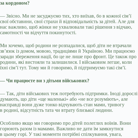
за кордоном?
— Звісно. Ми не засуджуємо тих, хто виїхав, бо в кожної сім’ї
свої обставини, свої страхи й відповідальність за дітей. Але для
нас важливо, щоб жінки не ухвалювали такі рішення з відчаю,
самотності чи відчуття покинутості.
Ми хочемо, щоб родини не розпадалися, щоб діти не втрачали
зв’язок із домом, мовою, традиціями й Україною. Ми працюємо
заради збереження нації, бо це не лише про фронт. Це також про
родини, які вистояли та залишилися. І військовим легше, коли
їхні сім’ї тут. Тому ми й говоримо, й підтримуємо такі сімʼї.
— Чи працюєте ви з дітьми військових?
— Так, діти військових теж потребують підтримки. Іноді дорослі
думають, що діти «ще маленькі» або «не все розуміють», але
насправді вони дуже тонко відчувають стан мами, тривогу
в родині, відсутність тата чи втрату близької людини.
Особливо якщо ми говоримо про дітей полеглих воїнів. Вони
горюють разом із мамами. Важливо не дати їм замкнутися
в цьому горі. У такі моменти потрібні спілкування, увага,