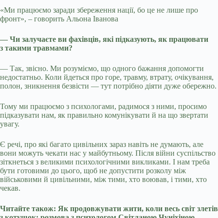
«Ми працюємо заради збереження нації, бо це не лише про
фронт», – говорить Альона Іванова
— Чи залучаєте ви фахівців, які підказують, як працювати
з такими травмами?
— Так, звісно. Ми розуміємо, що одного бажання допомогти
недостатньо. Коли йдеться про горе, травму, втрату, очікування,
полон, зникнення безвісти — тут потрібно діяти дуже обережно.
Тому ми працюємо з психологами, радимося з ними, просимо
підказувати нам, як правильно комунікувати й на що звертати
увагу.
Є речі, про які багато цивільних зараз навіть не думають, але
вони можуть чекати нас у майбутньому. Після війни суспільство
зіткнеться з великими психологічними викликами. І нам треба
бути готовими до цього, щоб не допустити розколу між
військовими й цивільними, між тими, хто воював, і тими, хто
чекав.
Читайте також: Як продовжувати жити, коли весь світ злетів
з котушок: розмова з психологом Світланою Чуніхіною