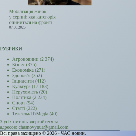
Мобілізація жінок
у серпні: яка категорія
опиниться на фронті
07.08.2026
РУБРИКИ
Агроновини
(2 374)
Бізнес
(375)
Економіка
(271)
Здоров’я
(352)
Інциденти
(412)
Культура
(17 183)
Нерухомість
(20)
Політика
(2 234)
Спорт
(94)
Статті
(222)
Телеком/ІТ/Медіа
(40)
З усіх питань звертайтеся за
адресою chasnovynua@gmail.com
Всі права захищено © 2026 - ЧАС новин.