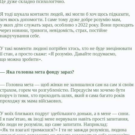
Це дуже складно психологічно.
Я тоді шукала контакти людей, які могли б хоч щось підказати,
хоч якось допомогти. І саме тому дуже добре розумію мам,
у яких діти служать зараз, особливо з 2022 року. Вони проходять
через новини, тривоги, невідомість, страх, постійне
накручування себе.
У такі моменти людині потрібен хтось, хто не буде знецінювати
її стан, а просто скаже: «Я розумію. Давайте подумаємо,
що можна зробити».
— Яка головна мета фонду зараз?
— Головна мета — щоб жінки не залишалися сам на сам зі своїм
страхом, горем чи розгубленістю. Передусім ми хочемо бути
поруч із тими, хто проходить шлях, який я сама багато років
проходжу як мама військових.
У моїх близьких подруг здебільшого доньки, а в мене — сини.
І я пам’ятаю, як іноді мене нервували навіть прості запитання,
бо люди не розуміли, що саме запитати. Наприклад:
«Як ти взагалі тримаєшся?» І ти не завжди розумієш, людина