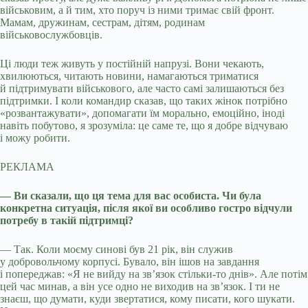
військовим, а й тим, хто поруч із ними тримає свій фронт.
Мамам, дружинам, сестрам, дітям, родинам
військовослужбовців.
Ці люди теж живуть у постійній напрузі. Вони чекають,
хвилюються, читають новини, намагаються триматися
й підтримувати військового, але часто самі залишаються без
підтримки. І коли командир сказав, що таких жінок потрібно
«розвантажувати», допомагати їм морально, емоційно, іноді
навіть побутово, я зрозуміла: це саме те, що я добре відчуваю
і можу робити.
РЕКЛАМА
— Ви сказали, що ця тема для вас особиста. Чи була
конкретна ситуація, після якої ви особливо гостро відчули
потребу в такій підтримці?
— Так. Коли моєму синові був 21 рік, він служив
у добровольчому корпусі. Бувало, він ішов на завдання
і попереджав: «Я не вийду на зв’язок стільки-то днів». Але потім
цей час минав, а він усе одно не виходив на зв’язок. І ти не
знаєш, що думати, куди звертатися, кому писати, кого шукати.