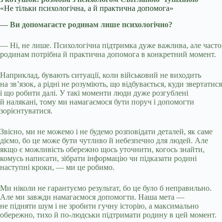
«Не тільки психологічна, а й практична допомога»
— Ви допомагаєте родинам лише психологічно?
— Ні, не лише. Психологічна підтримка дуже важлива, але часто
родинам потрібна й практична допомога в конкретний момент.
Наприклад, бувають ситуації, коли військовий не виходить
на зв’язок, а рідні не розуміють, що відбувається, куди звертатися
і що робити далі. У такі моменти люди дуже розгублені
й налякані, тому ми намагаємося бути поруч і допомогти
зорієнтуватися.
Звісно, ми не можемо і не будемо розповідати деталей, як саме
діємо, бо це може бути чутливо й небезпечно для людей. Але
якщо є можливість обережно щось уточнити, когось знайти,
комусь написати, зібрати інформацію чи підказати родині
наступні кроки, — ми це робимо.
Ми ніколи не гарантуємо результат, бо це було б неправильно.
Але ми завжди намагаємося допомогти. Наша мета —
не підняти шум і не зробити гучну історію, а максимально
обережно, тихо й по-людськи підтримати родину в цей момент.