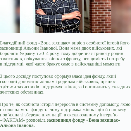
Благодійний фонд «Вона захищає» виріс з особистої історії його
засновниці Альони Іванової. Вона мама двох військових, які
боронять Україну з 2014 року, тому
добре знає тривогу родин
захисників, очікування звістки з фронту, невідомість і потребу
в підтримці, якої часто бракує саме в найскладніші моменти.
З цього досвіду поступово сформувалася ідея фонду, який
сьогодні допомагає жінкам і родинам військових, працює
з дітьми захисників і підтримує жінок, які опинились у складних
життєвих обставинах.
Про те, як особиста історія переросла в системну допомогу, якою
є головна мета фонду та чому підтримка жінок і дітей напряму
пов’язана зі збереженням нації, в ексклюзивному інтерв’ю
«ФАКТАМ» розповіла
засновниця фонду «Вона захищає»
Альона Іванова
.