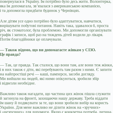
повернулася в Україну. Їм потрібно було десь жити. Волонтерка,
яка їм допомагала, зв’язалася з американською компанією,
і та допомогла придбати будинок у Чернівцях.
Але дітям усе одно потрібно було адаптуватися, навчатися,
вирішувати побутові питання. Навіть така, здавалося б, проста
річ, як стоматолог, була проблемою. Ми допомогли організувати
графік і записи, щоб раз на тиждень дітей водили до лікаря.
Потім благодійники це оплачували.
— Також відомо, що ви допомагаєте жінкам у СІЗО.
Це правда?
— Так, це правда. Так сталося, що вони там, але вони теж жінки,
і в них також є діти, які перебувають там разом з ними. Є запити
на найпростіші речі — каші, памперси, засоби догляду.
Ми вийшли на людей, які ними опікуються, зробили збір
і відвезли необхідне.
Важливо також нагадати, що частина цих жінок пішла служити
й загинула на фронті, захищаючи нашу державу. Треба віддати
їм шану й подякувати за те, що вони зробили вибір на користь
України. Для мене важливо не ділити жінок на «зручних»
і «незручних» для допомоги. Якщо є конкретна потреба, дитина,