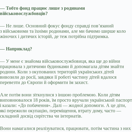
— Тобто фонд працює лише з родинами
військовослужбовців?
— Не лише. Основний фокус фонду справді пов’язаний
з військовими та їхніми родинами, але ми бачимо ширше коло
жіночих і дитячих історій, де теж потрібна підтримка.
— Наприклад?
— У мене є знайома військовослужбовиця, яка ще до війни
працювала з дитячими будинками й допомагала дітям знайти
родини. Коли з окупованих територій українських дітей
вивозили до росії, завдяки її роботі частину дітей вдалося
перевезти до Європи й оформити їм захист.
Але потім вони зіткнулися з іншою проблемою. Коли дітям
виповнювалося 18 років, їм просто вручали український паспорт
і казали: «До побачення». Далі — жодної допомоги. А це діти,
які пережили окупацію, переміщення, втрату дому, часто —
складний досвід сирітства чи інтернатів.
Вони намагалися реалізуватися, працювати, потім частина з них