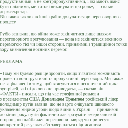
продуктивними, а не контрпродуктивними, і які мають шанс
бути плідними, ми готові виконувати цю роль», — сказав
держсекретар.
Він також закликав інші країни долучатися до переговорного
процесу.
Рубіо зазначив, що війна може закінчитися лише шляхом
переговорного врегулювання — вона не закінчиться воєнною
перемогою тієї чи іншої сторони, принаймні з традиційної точки
зору визначення воєнних перемог.
РЕКЛАМА
«Тому ми будемо раді це зробити, якщо з’явиться можливість
провести конструктивні та продуктивні переговори. Ми також
не зацікавлені в тому, щоб втягуватися в нескінченний цикл
зустрічей, які ні до чого не приводять», — сказав він.
«ФАКТИ» писали, що під час телефонної розмови
з президентом США
Дональдом Трампом
російський лідер
володимир путін заявив, що не варто очікувати швидкого
укладення мирної угоди щодо війни в Україні — принаймні
до кінця року. путін фактично дав зрозуміти американській
стороні, що найближчі переговори навряд чи принесуть
конкретний результат або завершаться підписанням