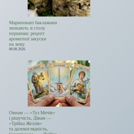
Мариновані баклажани
зникають зі столу
першими: рецепт
ароматної закуски
на зиму
08.08.2026
Овнам — «Туз Мечів»
і рішучість, Дівам —
«Трійка Жезлів»
та далекоглядність,