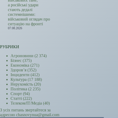
військових тане,
а російські удари
стають дедалі
системнішими:
військовий оглядач про
ситуацію на фронті
07.08.2026
РУБРИКИ
Агроновини
(2 374)
Бізнес
(375)
Економіка
(271)
Здоров’я
(352)
Інциденти
(412)
Культура
(17 188)
Нерухомість
(20)
Політика
(2 235)
Спорт
(94)
Статті
(222)
Телеком/ІТ/Медіа
(40)
З усіх питань звертайтеся за
адресою chasnovynua@gmail.com