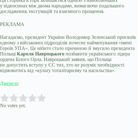
Ця сторінка історії залишається однією з найболючіших
у відносинах між двома народами, вимагаючи подальшого
дослідження, ексгумацій та взаємного прощення.
РЕКЛАМА
Нагадаємо, президент України Володимир Зеленський присвоїв
одному з військових підрозділів почесне найменування «імені
Героїв УПА». Це нібито стало причиною й змусило президента
Польщі
Кароля Навроцького
позбавити українського лідера
ордена Білого Орла. Навроцький заявив, що Польща
не допустить вступу у ЄС тих, хто не розуміє необхідності
відмовитись від «культу тоталітаризму та насильства».
Джерело
Submit Rating
Rate this item:
No votes yet.