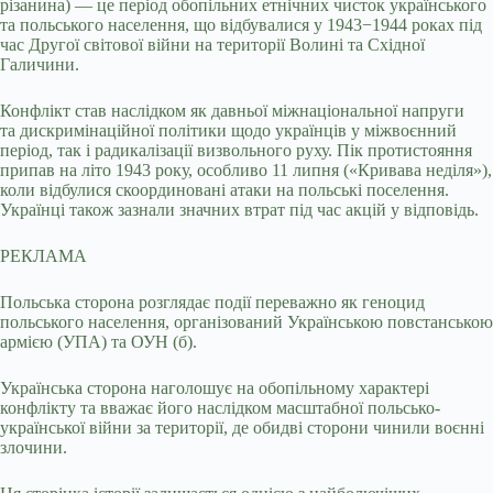
різанина) — це період обопільних етнічних чисток українського
та польського населення, що відбувалися у 1943−1944 роках під
час Другої світової війни на території Волині та Східної
Галичини.
Конфлікт став наслідком як давньої міжнаціональної напруги
та дискримінаційної політики щодо українців у міжвоєнний
період, так і радикалізації визвольного руху. Пік протистояння
припав на літо 1943 року, особливо 11 липня («Кривава неділя»),
коли відбулися скоординовані атаки на польські поселення.
Українці також зазнали значних втрат під час акцій у відповідь.
РЕКЛАМА
Польська сторона розглядає події переважно як геноцид
польського населення, організований Українською повстанською
армією (УПА) та ОУН (б).
Українська сторона наголошує на обопільному характері
конфлікту та вважає його наслідком масштабної польсько-
української війни за території, де обидві сторони чинили воєнні
злочини.