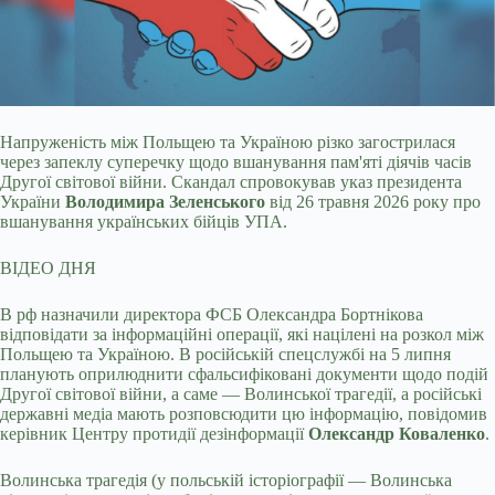
Напруженість між Польщею та Україною різко загострилася
через запеклу суперечку щодо вшанування пам'яті діячів часів
Другої світової війни. Скандал спровокував указ
президента
України
Володимира Зеленського
від 26 травня 2026 року про
вшанування українських бійців УПА.
ВІДЕО ДНЯ
В рф назначили директора ФСБ Олександра Бортнікова
відповідати за інформаційні операції, які націлені на розкол між
Польщею та Україною. В російській спецслужбі на 5 липня
планують оприлюднити сфальсифіковані документи щодо подій
Другої світової війни, а саме — Волинської трагедії, а російські
державні медіа мають розповсюдити цю інформацію, повідомив
керівник Центру протидії дезінформації
Олександр Коваленко
.
Волинська трагедія (у польській історіографії — Волинська