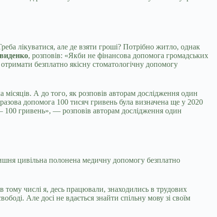
реба лікуватися, але де взяти гроші? Потрібно житло, однак
авиденко
, розповів: «Якби не фінансова допомога громадських
(бо отримати безплатно якісну стоматологічну допомогу
 місяців. А до того, як розповів авторам дослідження один
разова допомога 100 тисяч гривень була визначена ще у 2020
з — 100 гривень», — розповів авторам дослідження один
колишня цивільна полонена медичну допомогу безплатно
 тому числі я, десь працювали, знаходились в трудових
ободі. Але досі не вдається знайти спільну мову зі своїм