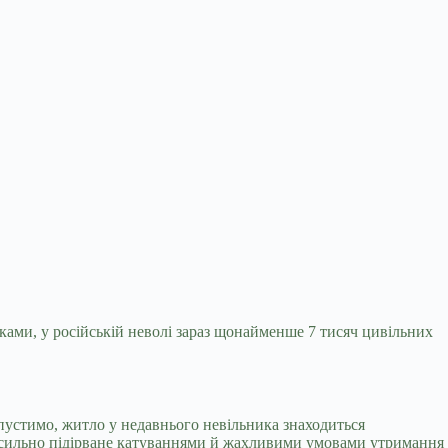
ками, у російській неволі зараз
щонайменше 7 тисяч цивільних
пустимо, житло у недавнього невільника знаходиться
’я сильно підірване катуваннями й жахливими умовами утримання