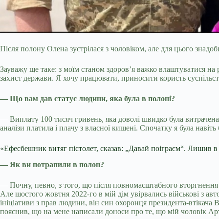
Після полону Олена зустрілася з чоловіком, але для цього зна
Зауважу ще таке: з моїм станом здоров’я важко влаштуватися на
захист держави. Я хочу працювати, приносити користь суспільств
— Що вам дав статус людини, яка була в полоні?
— Виплату 100 тисяч гривень, яка доволі швидко була витрачена н
аналізи платила і плачу з власної кишені. Спочатку я була навіт
«Ефесбешник витяг пістолет, сказав: „Давай поіграєм“. Лишив в
— Як ви потрапили в полон?
— Почну, певно, з того, що після повномасштабного вторгнення ро
Але шостого жовтня 2022-го в мій дім увірвались військові з а
ініціативи з прав людини, він син охоронця президента-втікача
пояснив, що на мене написали доноси про те, що мій чоловік Арту