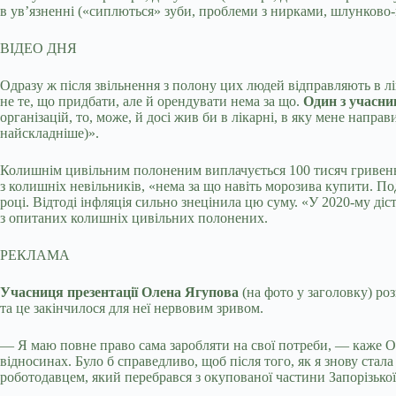
в ув’язненні («сиплються» зуби, проблеми з нирками, шлунково
ВІДЕО ДНЯ
Одразу ж після звільнення з полону цих людей відправляють в лі
не те, що придбати, але й орендувати нема за що.
Один з учасни
організацій, то, може, й досі жив би в лікарні, в яку мене напра
найскладніше)».
Колишнім цивільним полоненим виплачується 100 тисяч гривень р
з колишніх невільників, «нема за що навіть морозива купити. П
році. Відтоді інфляція сильно знецінила цю суму. «У 2020-му ді
з опитаних колишніх цивільних полонених.
РЕКЛАМА
Учасниця презентації Олена Ягупова
(на фото у заголовку) р
та це закінчилося для неї нервовим зривом.
— Я маю повне право сама заробляти на свої потреби, — каже Ол
відносинах. Було б справедливо, щоб після того, як я знову стал
роботодавцем, який перебрався з окупованої частини Запорізької