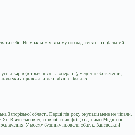
увати себе. Не можна ж у всьому покладатися на соціальний
ги лікарів (в тому числі за операції), медичні обстеження,
авники яких привозили мені ліки в лікарню.
а Запорізької області. Перші пів року окупації мене не чіпали.
ий Ян В’ячеславович, співробітник фсб (за даними Медійної
посвідчення. У моєму будинку провели обшук. Заневський
.