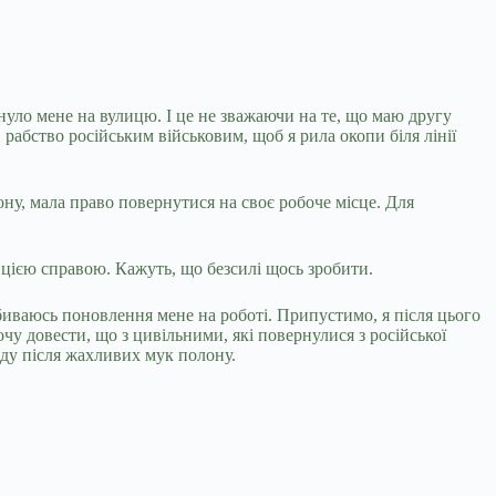
нуло мене на вулицю. І це не зважаючи на те, що маю другу
 рабство російським військовим, щоб я рила окопи біля лінії
ону, мала право повернутися на своє робоче місце. Для
 цією справою. Кажуть, що безсилі щось зробити.
биваюсь поновлення мене на роботі. Припустимо, я після цього
у довести, що з цивільними, які повернулися з російської
оду після жахливих мук полону.