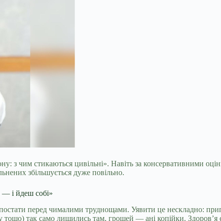
ону: з чим стикаються цивільні». Навіть за консервативними оцін
ільнених збільшується дуже повільно.
 — і йдеш собі»
я постати перед чималими труднощами. Уявити це нескладно: при
іту тощо) так само лишились там, грошей — ані копійки. Здоров