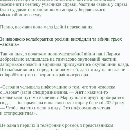
забезпечити безпеку учасників справи. Частина свідків у справі
були суддями та працівниками апарату Бердянського
міськрайонного суду.
Певно, все-таки вона мала ідейні переконання.
За наводкою колаборантки росіяни вислідили та вбили трьох
«азовців»
Так чи інак, з початком повномасштабної війни пані Лариса
добровільно залишилась на тимчасово окупованій частині
Запорізької області й вирішила прислужитись окупаційній владі.
Познайомившись з представником фсб, дала згоду на негласне
співробітництво на користь країни-агресора.
«Сегодня услышала информацию о том, что три человека
с „Азова“ (загін спецпризначення. —
Авт
.) какими-то
окольными путями вылезли с Мариуполя и будут пробираться
сюда, — інформувала вона свого куратора у березні 2022 року.
— Чтобы вы это имели в виду. Это информация четкая
и стопроцентная».
Це одна з перших її телефонних розмов з представником