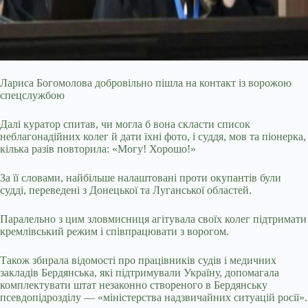
Лариса Богомолова добровільно пішла на контакт із ворожою
спецслужбою
Далі куратор спитав, чи могла б вона скласти список
неблагонадійних колег й дати їхні фото, і суддя, мов та піонерка,
кілька разів повторила: «Могу! Хорошо!»
За її словами, найбільше налаштовані проти окупантів були
судді, переведені з Донецької та Луганської областей.
Паралельно з цим зловмисниця агітувала своїх колег підтримати
кремлівський режим і співпрацювати з ворогом.
Також збирала відомості про працівників судів і медичних
закладів Бердянська, які підтримували Україну, допомагала
комплектувати штат незаконно створеного в Бердянську
псевдопідрозділу — «міністерства надзвичайних ситуацій росії».