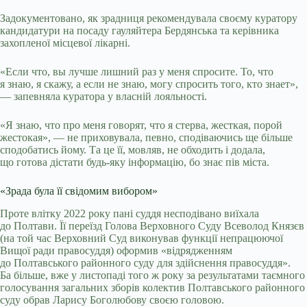
Задокументовано, як зрадниця рекомендувала своєму куратору
кандидатури на посаду гауляйтера Бердянська та керівника
захопленої місцевої лікарні.
«Если что, вы лучше лишний раз у меня спросите. То, что
я знаю, я скажу, а если не знаю, могу спросить того, кто знает»,
— запевняла куратора у власній лояльності.
«Я знаю, что про меня говорят, что я стерва, жесткая, порой
жестокая», — не приховувала, певно, сподіваючись ще більше
сподобатись йому. Та це її, мовляв, не обходить і додала,
що готова дістати будь-яку інформацію, бо знає пів міста.
«Зрада була її свідомим вибором»
Проте влітку 2022 року пані суддя несподівано виїхала
до Полтави. Її переїзд Голова Верховного Суду Всеволод Князєв
(на той час Верховний Суд виконував функції непрацюючої
Вищої ради правосуддя) оформив «відрядженням
до Полтавського районного суду для здійснення правосуддя».
Ба більше, вже у листопаді того ж року за результатами таємного
голосування загальних зборів колектив Полтавського районного
суду обрав Ларису Боголюбову своєю головою.