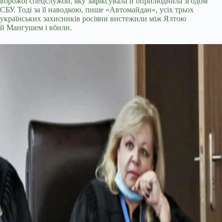
ворожої спецслужби, яку зафіксувала й оприлюднила згодом
СБУ. Тоді за її наводкою, пише «Автомайдан», усіх трьох
українських захисників росіяни вистежили між Ялтою
й Мангушем і вбили.