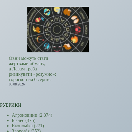
Овни можуть стати
жертвами обману,
а Левам треба
ризикувати «розумно»:
гороскоп на 6 серпня
06.08.2026
РУБРИКИ
Агроновини
(2 374)
Бізнес
(375)
Економіка
(271)
Здоров’я
(352)