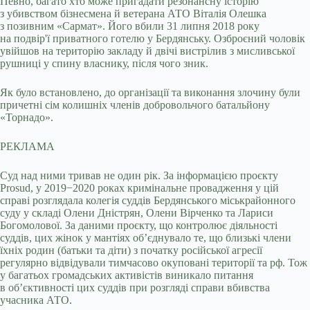
Певно, багато хто може пригадати резонансну історію
з убивством бізнесмена й ветерана АТО Віталія Олешка
з позивним «Сармат». Його вбили 31 липня 2018 року
на подвір'ї приватного готелю у Бердянську. Озброєний чоловік
увійшов на територію закладу й двічі вистрілив з мисливської
рушниці у спину власнику, після чого зник.
Як було встановлено, до організації та виконання злочину були
причетні сім колишніх членів добровольчого батальйону
«Торнадо».
РЕКЛАМА
Суд над ними тривав не один рік. За інформацією проєкту
Prosud, у 2019−2020 роках кримінальне провадження у цій
справі розглядала колегія суддів Бердянського міськрайонного
суду у складі Олени Дністрян, Олени Вірченко та Лариси
Богомолової. За даними проєкту, що контролює діяльності
суддів, цих жінок у мантіях об’єднувало те, що близькі члени
їхніх родин (батьки та діти) з початку російської агресії
регулярно відвідували тимчасово окуповані території та рф. Тож
у багатьох громадських активістів виникало питання
в об’єктивності цих суддів при розгляді справи вбивства
учасника АТО.