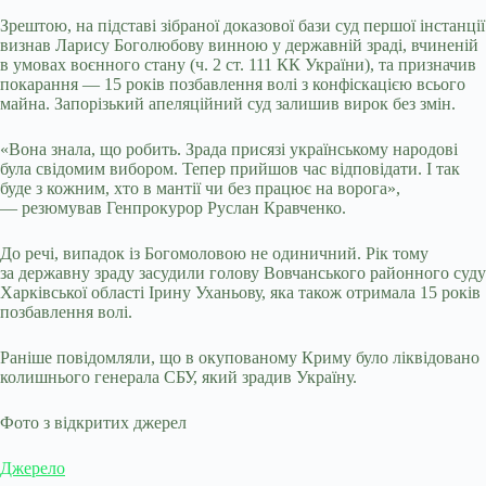
Зрештою, на підставі зібраної доказової бази суд першої інстанції
визнав Ларису Боголюбову винною у державній зраді, вчиненій
в умовах воєнного стану (ч. 2 ст. 111 КК України), та призначив
покарання — 15 років позбавлення волі з конфіскацією всього
майна. Запорізький апеляційний суд залишив вирок без змін.
«Вона знала, що робить. Зрада присязі українському народові
була свідомим вибором. Тепер прийшов час відповідати. І так
буде з кожним, хто в мантії чи без працює на ворога»,
— резюмував Генпрокурор Руслан Кравченко.
До речі, випадок із Богомоловою не одиничний. Рік тому
за державну зраду засудили голову Вовчанського районного суду
Харківської області Ірину Уханьову, яка також отримала 15 років
позбавлення волі.
Раніше повідомляли, що в окупованому Криму було ліквідовано
колишнього генерала СБУ, який зрадив Україну.
Фото з відкритих джерел
Джерело