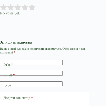
Submit Rating
Rate this item:
No votes yet.
Залишити відповідь
Ваша e-mail адреса не оприлюднюватиметься.
Обов’язкові поля
позначені
*
Ім’я
*
Email
*
Сайт
Додати коментар
*