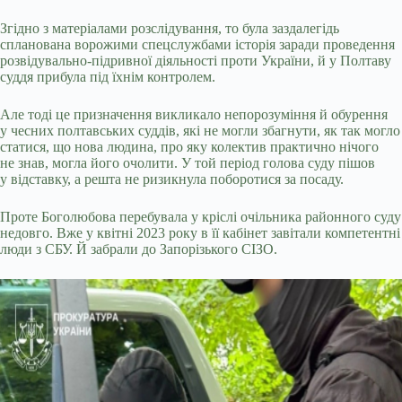
Згідно з матеріалами розслідування, то була заздалегідь
спланована ворожими спецслужбами історія заради проведення
розвідувально-підривної діяльності проти України, й у Полтаву
суддя прибула під їхнім контролем.
Але тоді це призначення викликало непорозуміння й обурення
у чесних полтавських суддів, які не могли збагнути, як так могло
статися, що нова людина, про яку колектив практично нічого
не знав, могла його очолити. У той період голова суду пішов
у відставку, а решта не ризикнула поборотися за посаду.
Проте Боголюбова перебувала у кріслі очільника районного суду
недовго. Вже у квітні 2023 року в її кабінет завітали компетентні
люди з СБУ. Й забрали до Запорізького СІЗО.