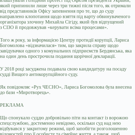
влаштували голодний протест під Офісом президента України,
який припинили лише через три тижні після того, як отримали
від представників Офісу запевнення про те, що до суду
направлено клопотання щодо взяття під варту обвинуваченого
організатора злочину Михайла Сігіду, який був відпущений
з СІЗО й продовжував «керувати всіма процесами».
Того ж року, за інформацією Центру протидії корупції, Лариса
Богомолова «відзначилася» тим, що закрила справу щодо
завідувачки одного з комунальних підприємств Бердянська, яка
на один день прострочила подання щорічної декларації.
У 2018 році засуджена подавала свою кандидатуру на посаду
судді Вищого антикорупційного суду.
Як повідомляє «Рух ЧЕСНО», Лариса Богомолова була внесена
до бази «Миротворець».
РЕКЛАМА
Що спонукало суддю добровільно піти на контакт із ворожою
спецслужбою, достеменно невідомо, оскільки суд над нею
відбувався у закритому режимі, щоб запобігти розголошенню
відомостей про її особисте та сімейне життя, а також, щоб