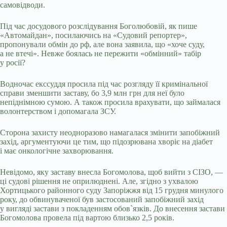
самовідводи.
Під час досудового розслідування Боголюбовій, як пише
«Автомайдан», посилаючись на «Судовий репортер»,
пропонували обмін до рф, але вона заявила, що «хоче суду,
а не втечі». Невже боялась не пережити «обмінний» табір
у росії?
Водночас екссуддя просила під час розгляду її кримінальної
справи зменшити заставу, бо 3,9 млн грн для неї було
непіднімною сумою. А також просила врахувати, що займалася
волонтерством і допомагала ЗСУ.
Сторона захисту неодноразово намагалася змінити запобіжний
захід, аргументуючи це тим, що підозрювана хворіє на діабет
і має онкологічне захворювання.
Невідомо, яку заставу внесла Богомолова, щоб вийти з СІЗО, —
ці судові рішення не оприлюднені. Але, згідно з ухвалою
Хортицького районного суду Запоріжжя від 15 грудня минулого
року, до обвинуваченої був застосований запобіжний захід
у вигляді застави з покладенням обов`язків. До внесення застави
Богомолова провела під вартою близько 2,5 років.