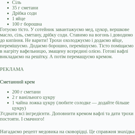
Сіль
35 г сметани
Дрібка соди
1 яйце
100 г борошна
Готуємо тісто. У сотейник завантажуємо мед, цукор, вершкове
масло, сіль, сметану, дрібку соди. Ставимо на вогонь і доводимо
до кипіння. Не варити! Трохи охолоджуємо і додаємо яйце,
перемішуємо. Додаємо борошно, перемішуємо. Тісто поміщаємо
в нагріту вафельницю, змащену всередині олією. Готові вафлі
викладаємо на решітку. А потім перемащуємо кремом.
РЕКЛАМА
Сметанний крем
200 г сметани
2 г ванільного цукру
1 чайна ложка цукру (любите солодке — додайте більше
цукру)
З'єднати всі інгредієнти. Доповнити кремом вафлі та дати трохи
постояти. І смачного!
Нагадаємо рецепт медовика на сковорідці. Це справжня знахідка