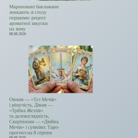
Мариновані баклажани
зникають зі столу
першими: рецепт
ароматної закуски
на зиму
08.08.2026
Овнам — «Туз Мечів»
і рішучість, Дівам —
«Трійка Жезлів»
та далекоглядність,
Скорпіонам — «Двійка
Мечів» і сумніви: Таро-
прогноз на 8 серпня
08.08.2026