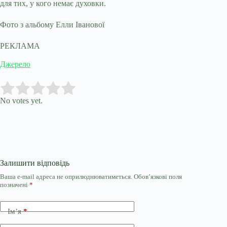
для тих, у кого немає духовки.
Фото з альбому Елли Іванової
РЕКЛАМА
Джерело
Submit Rating
Rate this item:
No votes yet.
Залишити відповідь
Ваша e-mail адреса не оприлюднюватиметься.
Обов’язкові поля
позначені
*
Ім’я
*