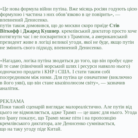
«Це нова формула війни путіна. Вже місяць росіян годують цією
формулою і частина з них обовʼязково в це повірить», —
впевнений Денисенко.
путін також домовився, що до москви скоро приїде
Стів
Віткофф
і
Джаред Кушнер
. кремлівський диктатор просто хоче
потягнути час і не посваритися з Трампом, а американський
президент живе в логіці великої угоди, якої не буде, якщо путін
не змінить свого підходу, впевнений Денисенко.
«Нагадаю, логіка путіна зводиться до того, що він пробує одне
й те саме (північний морський шлях і ресурси навколо нього)
одночасно продати і КНР і США. І стати таким собі
посередником між ними. Для путіна це означатиме (виключно
в його уяві), що він стане квазіполюсом світу», — зазначив
аналітик.
РЕКЛАМА
Поки такий сценарій виглядає малореалістично. Але путін від
цього не відмовляється, адже Трамп — це шанс для нього. Угода
по Ірану показує, що Трамп може піти і на пропозицію
кремлівського диктатора, але Денисенко сумнівається,
що на таку угоду піде Китай.