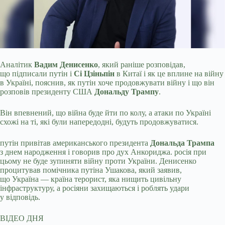
Аналітик
Вадим Денисенко
, який раніше розповідав,
що підписали путін і
Сі Цзіньпін
в Китаї і як це вплине на війну
в Україні, пояснив, як путін хоче продовжувати війну
і що він
розповів президенту США
Дональду Трампу
.
Він впевнений, що війна буде йти по колу, а атаки по Україні
схожі на ті, які були напередодні, будуть продовжуватися.
путін привітав американського президента
Дональда Трампа
з днем народження і говорив про дух Анкориджа. росія при
цьому не буде зупиняти війну проти України. Денисенко
процитував помічника путіна Ушакова, який заявив,
що Україна — країна терорист, яка нищить цивільну
інфраструктуру, а росіяни захищаються і роблять удари
у відповідь.
ВІДЕО ДНЯ