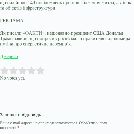
що надійшло 149 повідомлень про пошкодження житла, автівок
та об’єктів інфраструктури.
РЕКЛАМА
Як писали «ФАКТИ», нещодавно президент США Дональд
Трамп заявив, що попросив російського правителя володимира
путіна про енергетичне перемир’я.
Джерело
Submit Rating
Rate this item:
No votes yet.
Залишити відповідь
Ваша e-mail адреса не оприлюднюватиметься.
Обов’язкові поля
позначені
*