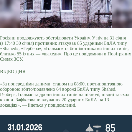
Росіяни продовжують обстрілювати Україну. У ніч на 31 січня
(з 17:40 30 січня) противник атакував 85 ударними БпЛА типу
«Shahed», «Гербера»,
«Італмас» та безпілотниками інших типів,
близько 55 із них — «шахеди». Про це повідомили в Повітряних
Силах ЗСУ.
ВІДЕО ДНЯ
«За попередніми даними, станом на 08:00, протиповітряною
обороною збито/подавлено 64 ворожі БпЛА типу Shahed,
Гербера, Італмас та дрони інших типів на півночі, півдні та сході
країни. Зафіксовано влучання 20 ударних БпЛА на 13
локаціях», — йдеться у повідомленні.