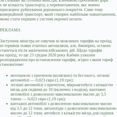
За словами заступника міністра, ключовою проблемою доріг
є не кількість транспорту, а перевантаження, яке значно
прискорює руйнування дорожнього покриття. Саме тому
комерційний транспорт, який створює найбільше навантаження,
може стати першим у системі окремої оплати.
РЕКЛАМА
Заступник міністра не озвучив ні можливих тарифів на проїзд,
ні термінів появи платних автошляхів, але, ймовірно, останнє
станеться після закінчення військових дій. Щодо тарифів
на проїзд, то ще 23 грудня 2020 року Кабмін ухвалив
розпорядження про встановлення тарифів, згідно з яким тариф
становитиме:
мотоцикли з причепом (коляскою) та без нього, легкові
автомобілі — 0,023 євро (1,19 грн);
легкові автомобілі з причепом, мікроавтобуси з кількістю
місць для сидіння до 10 (включно з водієм), вантажні
автомобілі з дозволеною максимальною масою до 3,5
тонни — 0,023 євро (1,19 грн);
вантажні автомобілі з дозволеною максимальною масою
від 3,5 до 12 тонн, автопоїзди з дозволеною максимальною
масою до 12 тонн, автобуси з кількістю місць для сидіння