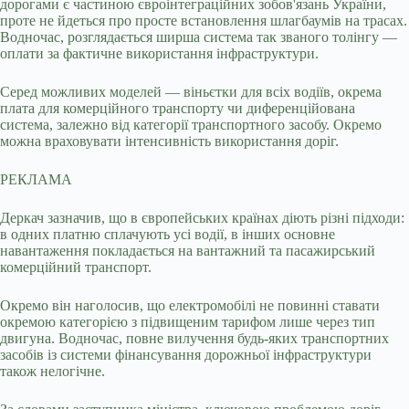
дорогами є частиною євроінтеграційних зобов'язань України,
проте не йдеться про просте встановлення шлагбаумів на трасах.
Водночас, розглядається ширша система так званого толінгу —
оплати за фактичне використання інфраструктури.
Серед можливих моделей — віньєтки для всіх водіїв, окрема
плата для комерційного транспорту чи диференційована
система, залежно від категорії транспортного засобу. Окремо
можна враховувати інтенсивність використання доріг.
РЕКЛАМА
Деркач зазначив, що в європейських країнах діють різні підходи:
в одних платню сплачують усі водії, в інших основне
навантаження покладається на вантажний та пасажирський
комерційний транспорт.
Окремо він наголосив, що електромобілі не повинні ставати
окремою категорією з підвищеним тарифом лише через тип
двигуна. Водночас, повне вилучення будь-яких транспортних
засобів із системи фінансування дорожньої інфраструктури
також нелогічне.