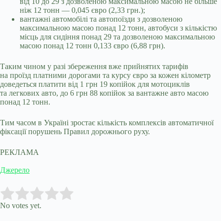
від 10 до 29 з дозволеною максимальною масою не більше
ніж 12 тонн — 0,045 євро (2,33 грн.);
вантажні автомобілі та автопоїзди з дозволеною
максимальною масою понад 12 тонн, автобуси з кількістю
місць для сидіння понад 29 та дозволеною максимальною
масою понад 12 тонн 0,133 євро (6,88 грн).
Таким чином у разі збереження вже прийнятих тарифів
на проїзд платними дорогами та курсу євро за кожен кілометр
доведеться платити від 1 грн 19 копійок для мотоциклів
та легкових авто, до 6 грн 88 копійок за вантажне авто масою
понад 12 тонн.
Тим часом в Україні зростає кількість комплексів автоматичної
фіксації порушень Правил дорожнього руху.
РЕКЛАМА
Джерело
Submit Rating
Rate this item:
No votes yet.