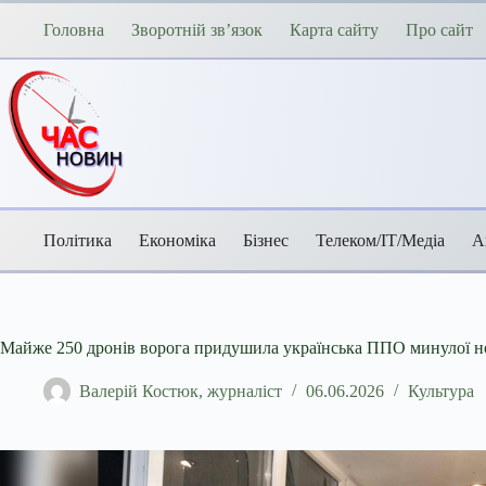
Перейти
до
Головна
Зворотній зв’язок
Карта сайту
Про сайт
вмісту
Політика
Економіка
Бізнес
Телеком/ІТ/Медіа
А
Майже 250 дронів ворога придушила українська ППО минулої ночі
Валерій Костюк, журналіст
06.06.2026
Культура