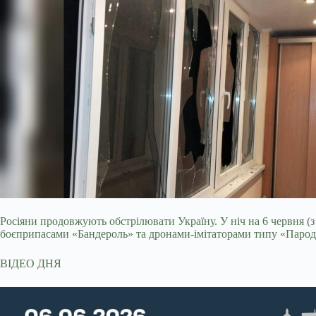
Росіяни продовжують обстрілювати Україну. У ніч на 6 червня (
боєприпасами «Бандероль» та дронами-імітаторами типу «Парод
ВІДЕО ДНЯ