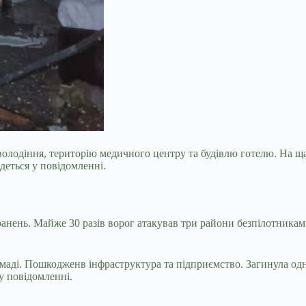
лодіння, територію медичного центру та будівлю готелю. На щас
деться у повідомленні.
анень. Майже 30 разів ворог атакував три райони безпілотника
аді. Пошкодженв інфраструктура та підприємство. Загинула одна
у повідомленні.