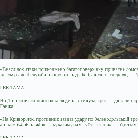
«Внаслідок атаки пошкоджено багатоповерхівку, приватне домово
та комунальні служби працюють над ліквідацією наслідків», — й
РЕКЛАМА
На Дніпропетровщині одна людина загинула, троє — дістали пор
Ганжа.
«На Криворіжжі противник завдав удару по Зеленодольській гром
а також 64-річна жінка лікуватимуться амбулаторно», — йдеться 
РЕКЛАМА