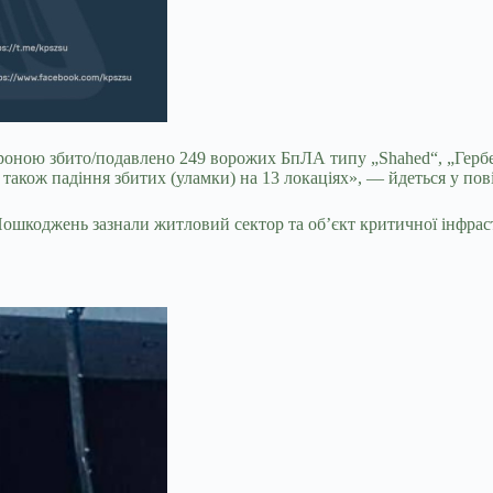
ною збито/подавлено 249 ворожих БпЛА типу „Shahed“, „Гербера“,
 також падіння збитих (уламки) на 13 локаціях», — йдеться у пов
ошкоджень зазнали житловий сектор та обʼєкт критичної інфрас