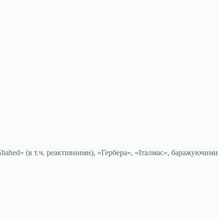
hahed» (в т.ч. реактивними), «Гербера», «Італмас», баражуючими