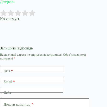
Джерело
Submit Rating
Rate this item:
No votes yet.
Залишити відповідь
Ваша e-mail адреса не оприлюднюватиметься.
Обов’язкові поля
позначені
*
Ім’я
*
Email
*
Сайт
Додати коментар
*