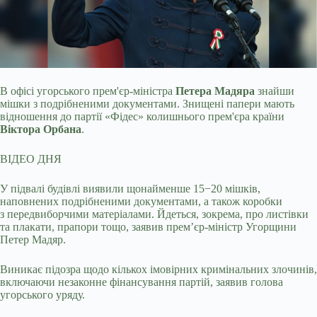
В офісі угорського прем'єр-міністра
Петера Мадяра
знайши
мішки з подрібненими документами. Знищені папери мають
відношення до партії «Фідес» колишнього
прем'єра країни
Віктора Орбана
.
ВІДЕО ДНЯ
У підвалі будівлі виявили щонайменше 15−20 мішків,
наповнених подрібненими документами, а також коробки
з передвиборчими матеріалами. Йдеться, зокрема, про листівки
та плакати, прапори тощо, заявив прем’єр-міністр Угорщини
Петер Мадяр.
Виникає підозра щодо кількох імовірних кримінальних злочинів,
включаючи незаконне фінансування партій, заявив голова
угорського уряду.