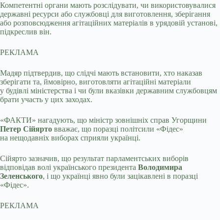
Компетентні органи мають розслідувати, чи використовувалися
державні ресурси або службовці для виготовлення, зберігання
або розповсюдження агітаційних матеріалів в урядовій установі,
підкреслив він.
РЕКЛАМА
Мадяр підтвердив, що слідчі мають встановити, хто наказав
зберігати та, ймовірно, виготовляти агітаційні матеріали
у будівлі міністерства і чи були вказівки державним службовцям
брати участь у цих заходах.
«ФАКТИ» нагадують, що міністр зовнішніх справ Угорщини
Петер Сійярто
вважає, що поразці політсили «Фідес»
на нещодавніх виборах сприяли українці.
Сійярто зазначив, що результат парламентських виборів
відповідав волі українського президента
Володимира
Зеленського
, і що українці явно були зацікавлені в поразці
«Фідес».
РЕКЛАМА