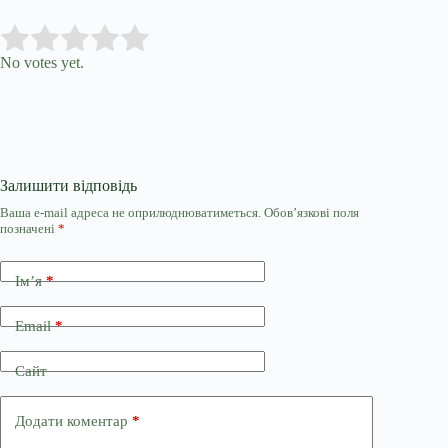
Submit Rating
Rate this item:
No votes yet.
Залишити відповідь
Ваша e-mail адреса не оприлюднюватиметься.
Обов’язкові поля
позначені
*
Ім’я
*
Email
*
Сайт
Додати коментар
*