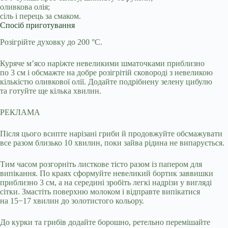
оливкова олія;
сіль і перець за смаком.
Спосіб приготування
Розігрійте духовку до 200 °C.
Куряче м’ясо наріжте невеликими шматочками приблизно
по 3 см і обсмажте на добре розігрітій сковороді з невеликою
кількістю оливкової олії. Додайте подрібнену зелену цибулю
та готуйте ще кілька хвилин.
РЕКЛАМА
Після цього всипте нарізані гриби й продовжуйте обсмажувати
все разом близько 10 хвилин, поки зайва рідина не випарується.
Тим часом розгорніть листкове тісто разом із папером для
випікання. По краях сформуйте невеликий бортик заввишки
приблизно 3 см, а на середині зробіть легкі надрізи у вигляді
сітки. Змастіть поверхню молоком і відправте випікатися
на 15−17 хвилин до золотистого кольору.
До курки та грибів додайте борошно, ретельно перемішайте