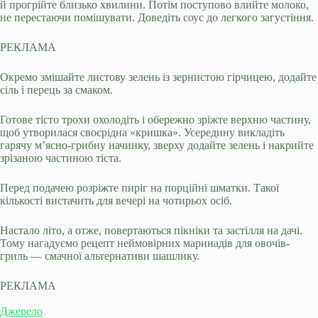
й прогрійте близько хвилини. Потім поступово влийте молоко,
не перестаючи помішувати. Доведіть соус до легкого загустіння.
РЕКЛАМА
Окремо змішайте листову зелень із зернистою гірчицею, додайте
сіль і перець за смаком.
Готове тісто трохи охолодіть і обережно зріжте верхню частину,
щоб утворилася своєрідна «кришка». Усередину викладіть
гарячу м’ясно-грибну начинку, зверху додайте зелень і накрийте
зрізаною частиною тіста.
Перед подачею розріжте пиріг на порційні шматки. Такої
кількості вистачить для вечері на чотирьох осіб.
Настало літо, а отже, повертаються пікніки та застілля на дачі.
Тому нагадуємо рецепт неймовірних маринадів для овочів-
гриль — смачної альтернативи шашлику.
РЕКЛАМА
Джерело