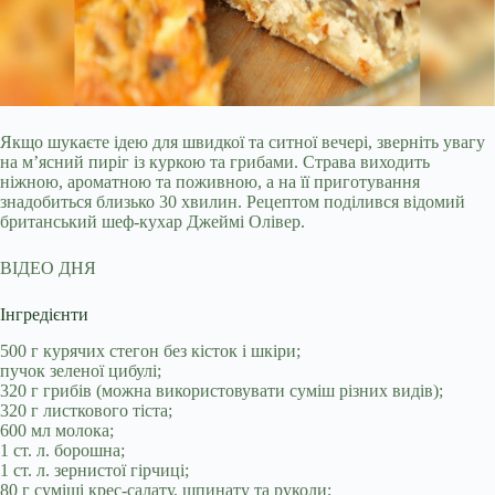
Якщо шукаєте ідею для швидкої та ситної вечері, зверніть увагу
на м’ясний пиріг із куркою та грибами. Страва виходить
ніжною, ароматною та поживною, а на її
приготування
знадобиться близько 30 хвилин. Рецептом поділився відомий
британський шеф-кухар Джеймі Олівер.
ВІДЕО ДНЯ
Інгредієнти
500 г курячих стегон без кісток і шкіри;
пучок зеленої цибулі;
320 г грибів (можна використовувати суміш різних видів);
320 г листкового тіста;
600 мл молока;
1 ст. л. борошна;
1 ст. л. зернистої гірчиці;
80 г суміші крес-салату, шпинату та руколи;