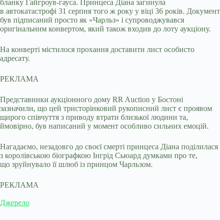
бланку Гайгроув-гауса. Принцеса Діана загинула
в автокатастрофі 31 серпня того ж року у віці 36 років. Документ
був підписаний просто як «Чарльз» і супроводжувався
оригінальним конвертом, який також входив до лоту аукціону.
На конверті містилося прохання доставити лист особисто
адресату.
РЕКЛАМА
Представники аукціонного дому RR Auction у Бостоні
зазначили, що цей тристорінковий рукописний лист є проявом
щирого співчуття з приводу втрати близької людини та,
ймовірно, був написаний у момент особливо сильних емоцій.
Нагадаємо, незадовго до своєї смерті принцеса Діана поділилася
з королівською біографкою Інгрід Сьюард думками про те,
що зруйнувало її шлюб із принцом Чарльзом.
РЕКЛАМА
Джерело