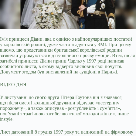
Ім'я принцеси Діани, яка є однією з найпопулярніших постатей
у королівській родині, дуже часто згадується у ЗМІ. При цьому
відомо, що представники британської
королівської родини
зазвичай утримуються від публічного прояву емоцій. Втім, після
загибелі принцеси Діани принц Чарльз у 1997 році написав
особистого листа, в якому відверто висловив свої почуття.
Документ згодом був виставлений на аукціоні в Парижі.
ВІДЕО ДНЯ
У листуванні до свого друга Пітера Гоутона він зізнавався,
що після смерті колишньої дружини відчуває «нестерпну
порожнечу», а також описував «розгубленість і сум’яття»,
пов’язані з трагічною загибеллю «такої молодої жінки», пише
instyle.
Лист датований 8 грудня 1997 року та написаний на фірмовому