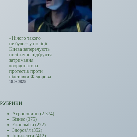
«Нічого такого
не було»: у поліції
Києва заперечують
політичне підґрунтя
затримання
координатора
протестів проти
відставки Федорова
10.08.2026
РУБРИКИ
Агроновини
(2 374)
Бізнес
(375)
Економіка
(272)
Здоров’я
(352)
Інциденти
(412)