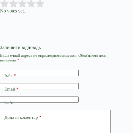
Submit Rating
Rate this item:
No votes yet.
Залишити відповідь
Ваша e-mail адреса не оприлюднюватиметься.
Обов’язкові поля
позначені
*
Ім’я
*
Email
*
Сайт
Додати коментар
*