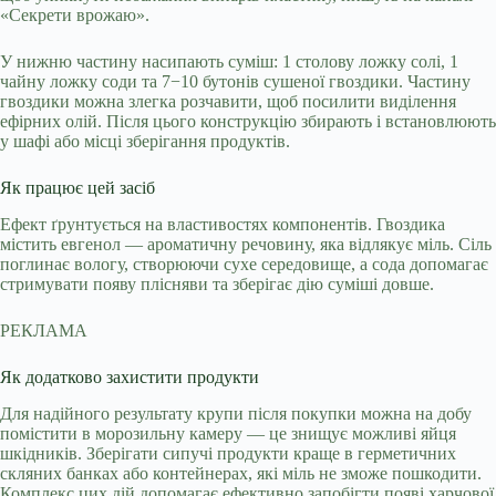
«Секрети врожаю».
У нижню частину насипають суміш: 1 столову ложку солі, 1
чайну ложку соди та 7−10 бутонів сушеної гвоздики. Частину
гвоздики можна злегка розчавити, щоб посилити виділення
ефірних олій. Після цього конструкцію збирають і встановлюють
у шафі або місці зберігання продуктів.
Як працює цей засіб
Ефект ґрунтується на властивостях компонентів. Гвоздика
містить евгенол — ароматичну речовину, яка відлякує міль. Сіль
поглинає вологу, створюючи сухе середовище, а сода допомагає
стримувати появу плісняви та зберігає дію суміші довше.
РЕКЛАМА
Як додатково захистити продукти
Для надійного результату крупи після покупки можна на добу
помістити в морозильну камеру — це знищує можливі яйця
шкідників. Зберігати сипучі продукти краще в герметичних
скляних банках або контейнерах, які міль не зможе пошкодити.
Комплекс цих дій допомагає ефективно запобігти появі харчової