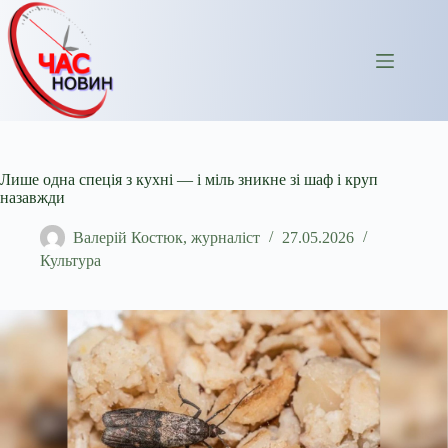
Перейти
до
вмісту
Лише одна спеція з кухні — і міль зникне зі шаф і круп
назавжди
Валерій Костюк, журналіст
27.05.2026
Культура