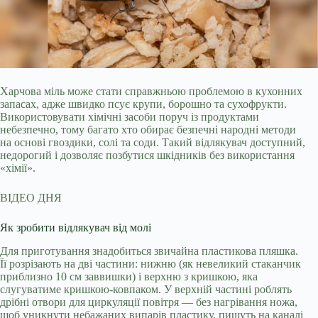
Харчова міль може стати справжньою проблемою в кухонних
запасах, адже швидко псує крупи, борошно та сухофрукти.
Використовувати хімічні засоби поруч із продуктами
небезпечно, тому багато хто обирає безпечні народні методи
на основі гвоздики, солі та соди. Такий відлякувач доступний,
недорогий і дозволяє позбутися шкідників без використання
«хімії».
ВІДЕО ДНЯ
Як зробити відлякувач від молі
Для приготування знадобиться звичайна пластикова пляшка.
Її розрізають на дві частини: нижню (як невеликий стаканчик
приблизно 10 см заввишки) і верхню з кришкою, яка
слугуватиме кришкою-ковпаком. У верхній частині роблять
дрібні отвори для циркуляції повітря — без нагрівання ножа,
щоб уникнути небажаних випарів пластику, пишуть на каналі