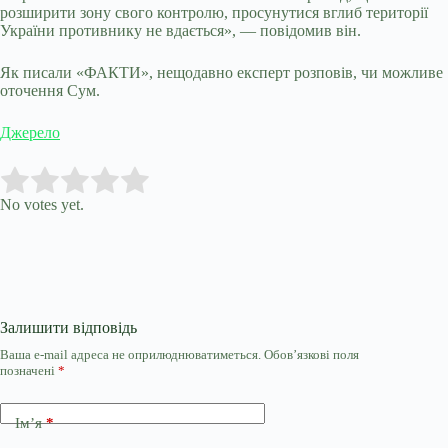
розширити зону свого контролю, просунутися вглиб території
України противнику не вдається», — повідомив він.
Як писали «ФАКТИ», нещодавно експерт розповів, чи можливе
оточення Сум.
Джерело
Submit Rating
Rate this item:
No votes yet.
Залишити відповідь
Ваша e-mail адреса не оприлюднюватиметься.
Обов’язкові поля
позначені
*
Ім’я
*