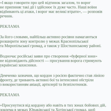
«І якщо говорити про цей відтинок загалом, то ворог
не припиняє такі дії і здійснює їх дуже часто. Наші воїни
відбивають ці атаки, і ворог має великі втрати», — розповів
речник.
РЕКЛАМА
За його словами, найбільш активно росіяни намагаються
розширити зону контролю у межах Краснопільської
та Миропільської громад, а також у Шосткинському районі.
Водночас російські заяви про створення «буферної зони»
не відповідають дійсності — просування ворога стримують
українські захисники.
Демченко зазначив, що кордон з росією фактично став лінією
фронту, де тривають активні бої та інтенсивні обстріли
з використанням авіації, артилерії та безпілотників.
РЕКЛАМА
«Просунутися від кордону або навіть в тих зонах бойових дій,
зокрема в межах Юнаківської та Хотінської громад, щоб