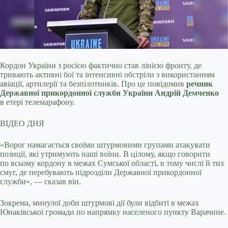
Кордон України з росією фактично став лінією фронту, де
тривають активні бої та інтенсивні обстріли з використанням
авіації, артилерії та безпілотників. Про це повідомив
речник
Державної прикордонної служби України Андрій Демченко
в етері телемарафону.
ВІДЕО ДНЯ
«Ворог намагається своїми штурмовими групами атакувати
позиції, які утримують наші воїни. В цілому, якщо говорити
по всьому кордону в межах Сумської області, в тому числі й тих
смуг, де перебувають підрозділи Державної прикордонної
служби», — сказав він.
Зокрема, минулої доби штурмові дії були відбиті в межах
Юнаківської громади по напрямку населеного пункту Варачине.