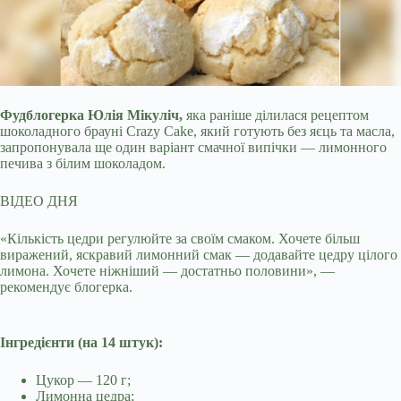
Фудблогерка Юлія Мікуліч,
яка раніше ділилася рецептом
шоколадного брауні Crazy Cake, який готують без яєць та масла,
запропонувала ще один варіант смачної випічки
— лимонного
печива з білим шоколадом.
ВІДЕО ДНЯ
«Кількість цедри регулюйте за своїм смаком. Хочете більш
виражений, яскравий лимонний смак — додавайте цедру цілого
лимона. Хочете ніжніший — достатньо половини», —
рекомендує блогерка.
⠀
Інгредієнти (на 14 штук):
⠀
Цукор — 120 г;
Лимонна цедра;