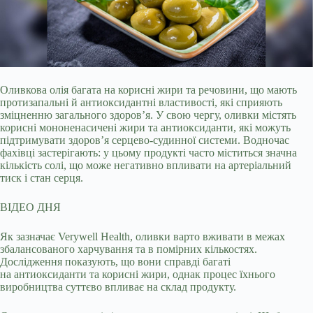
Оливкова олія багата на корисні жири та речовини, що мають
протизапальні й антиоксидантні властивості, які сприяють
зміцненню загального здоров’я. У свою чергу,
оливки містять
корисні мононенасичені жири та антиоксиданти, які можуть
підтримувати здоров’я серцево-судинної системи. Водночас
фахівці застерігають: у цьому продукті часто міститься значна
кількість солі, що може негативно впливати на артеріальний
тиск і стан серця.
ВІДЕО ДНЯ
Як зазначає Verywell Health, оливки варто вживати в межах
збалансованого харчування та в помірних кількостях.
Дослідження показують, що вони справді багаті
на антиоксиданти та корисні жири, однак процес їхнього
виробництва суттєво впливає на склад продукту.