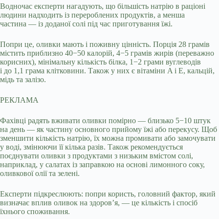
Водночас експерти нагадують, що більшість натрію в раціоні
людини надходить із перероблених продуктів, а менша
частина — із доданої солі під час приготування їжі.
Попри це, оливки мають і поживну цінність. Порція 28 грамів
містить приблизно 40−50 калорій, 4−5 грамів жирів (переважно
корисних), мінімальну кількість білка, 1−2 грами вуглеводів
і до 1,1 грама клітковини. Також у них є вітаміни A і E, кальцій,
мідь та залізо.
РЕКЛАМА
Фахівці радять вживати оливки помірно — близько 5−10 штук
на день — як частину основного прийому їжі або перекусу. Щоб
зменшити кількість натрію, їх можна промивати або замочувати
у воді, змінюючи її кілька разів. Також рекомендується
поєднувати оливки з продуктами з низьким вмістом солі,
наприклад, у салатах із заправкою на основі лимонного соку,
оливкової олії та зелені.
Експерти підкреслюють: попри користь, головний фактор, який
визначає вплив оливок на здоров’я, — це кількість і спосіб
їхнього споживання.