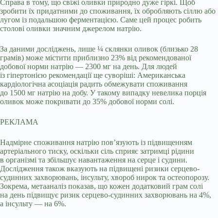
Справа в тому, що свіжі оливки природно дуже гіркі. Щоб
зробити їх придатними до споживання, їх обробляють сіллю або
лугом із подальшою ферментацією. Саме цей процес робить
столові оливки значним джерелом натрію.
За даними досліджень, лише ¼ склянки оливок (близько 28
грамів) може містити приблизно 23% від рекомендованої
добової норми натрію — 2300 мг на день. Для людей
із гіпертонією рекомендації ще суворіші: Американська
кардіологічна асоціація радить обмежувати споживання
до 1500 мг натрію на добу. У такому випадку невелика порція
оливок може покривати до 35% добової норми солі.
РЕКЛАМА
Надмірне споживання натрію пов’язують із підвищенням
артеріального тиску, оскільки сіль сприяє затримці рідини
в організмі та збільшує навантаження на серце і судини.
Дослідження також вказують на підвищені ризики серцево-
судинних захворювань, інсульту, хвороб нирок та остеопорозу.
Зокрема, метааналіз показав, що кожен додатковий грам солі
на день підвищує ризик серцево-судинних захворювань на 4%,
а інсульту — на 6%.