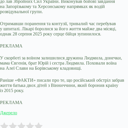
до лав Збройних Сил України. Виконував бойові завдання
на Запорізькому та Херсонському напрямках як водій
розвідувальної групи.
Отримавши поранення та контузії, тривалий час перебував
у шпиталі. Лікарі боролися за його життя майже два місяці,
однак 28 серпня 2025 року серце бійця зупинилося.
РЕКЛАМА
У скорботі за воїном залишилися дружина Людмила, донечки,
мама Євгенія, брат Юрій і сестра Людмила. Поховали воїна
на Алеї Слави на Борівському кладовищі.
Раніше «ФАКТИ» писали про те, що російський обстріл забрав
життя батька двох дітей з Вінниччини, який боронив країну
із 2015 року.
РЕКЛАМА
Джерело
Submit Rating
Rate this item: