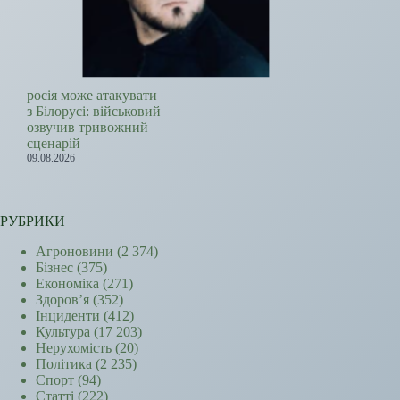
росія може атакувати
з Білорусі: військовий
озвучив тривожний
сценарій
09.08.2026
РУБРИКИ
Агроновини
(2 374)
Бізнес
(375)
Економіка
(271)
Здоров’я
(352)
Інциденти
(412)
Культура
(17 203)
Нерухомість
(20)
Політика
(2 235)
Спорт
(94)
Статті
(222)