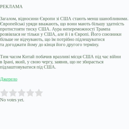
РЕКЛАМА
Загалом, відносини Європи зі США стають менш шанобливими.
Європейські уряди вважають, що вони мають більшу здатність
протистояти тиску США. Аура непереможності Трампа
розвіялася не тільки у США, але й і в Європі. Його союзники
більше не відчувають, що їм потрібно підлещуватися
та догоджати йому до кінця його другого терміну.
Тим часом Китай побачив вразливі місця США під час війни
в Ірані, який, у свою чергу, заявив, що не збирається
підлаштовуватися під США.
Джерело
Submit Rating
Rate this item:
No votes yet.