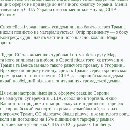
в цих сферах не призведе до негайного колапсу України. Менш
залежна від США Україна означає менш залежну від США
Європу.
Європейські уряди також усвідомили, що багато загроз Трампа
ніколи повністю не матеріалізуються. Опір президенту — з боку
Конгресу, судів і навіть частини його власної коаліції Maga —
зростає.
Лідери ЄС також менше стурбовані потужністю руху Maga
та його впливом на вибори в Європі після того, як втручання
Трампа та Венса зазнало такого разючого провалу в Угорщині.
Враховуючи широку непопулярність Трампа серед європейської
громадськості, протистояння США дає європейським лідерам
вкрай необхідний відскок в опитуваннях громадської думки.
Ця зміна настроїв, ймовірно, сформує реакцію Європи
на майбутні суперечки зі США, особливо в торгівлі. Якщо
Вашингтон продовжить запроваджувати підвищення тарифів
на європейський експорт, зокрема автомобільний, як зараз
погрожує Трамп, ЄС відреагує більш рішуче, ніж минулого року,
коли він погодився на 15% підвищення тарифів у рамках
торговельної угоди між США та ЄС у рамках Turnberry.