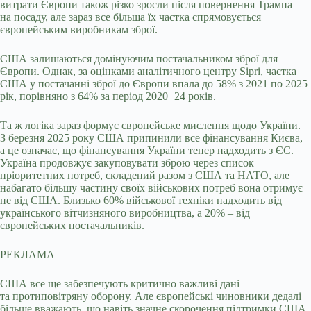
витрати Європи також різко зросли після повернення Трампа
на посаду, але зараз все більша їх частка спрямовується
європейським виробникам зброї.
США залишаються домінуючим постачальником зброї для
Європи. Однак, за оцінками аналітичного центру Sipri, частка
США у постачанні зброї до Європи впала до 58% з 2021 по 2025
рік, порівняно з 64% за період 2020−24 років.
Та ж логіка зараз формує європейське мислення щодо України.
З березня 2025 року США припинили все фінансування Києва,
а це означає, що фінансування України тепер надходить з ЄС.
Україна продовжує закуповувати зброю через список
пріоритетних потреб, складений разом з США та НАТО, але
набагато більшу частину своїх військових потреб вона отримує
не від США. Близько 60% військової техніки надходить від
українського вітчизняного виробництва, а 20% – від
європейських постачальників.
РЕКЛАМА
США все ще забезпечують критично важливі дані
та протиповітряну оборону. Але європейські чиновники дедалі
більше вважають, що навіть значне скорочення підтримки США