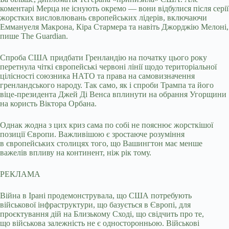
коментарі Мерца не існують окремо — вони відбулися після серії
жорстких висловлювань європейських лідерів, включаючи
Еммануеля Макрона, Кіра Стармера та навіть Джорджію Мелоні,
пише The Guardian.
Спроба США придбати Гренландію на початку цього року
перетнула чіткі європейські червоні лінії щодо територіальної
цілісності союзника НАТО та права на самовизначення
гренландського народу. Так само, як і спроби Трампа та його
віце-президента Джей Ді Венса вплинути на обрання Угорщини
на користь Віктора Орбана.
Однак жодна з цих криз сама по собі не пояснює жорсткішої
позиції Європи. Важливішою є зростаюче розуміння
в європейських столицях того, що Вашингтон має менше
важелів впливу на континент, ніж рік тому.
РЕКЛАМА
Війна в Ірані продемонструвала, що США потребують
військової інфраструктури, що базується в Європі, для
проєктування дій на Близькому Сході, що свідчить про те,
що військова залежність не є односторонньою. Військові