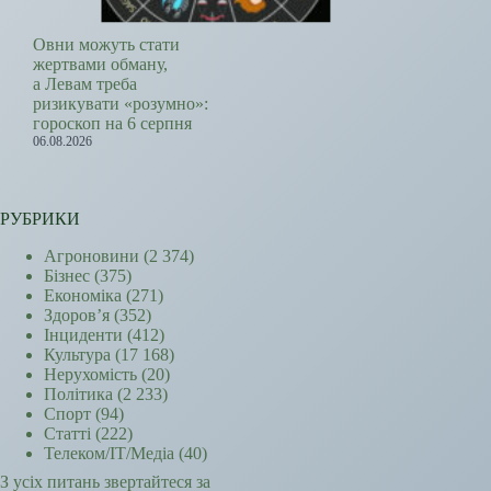
Овни можуть стати
жертвами обману,
а Левам треба
ризикувати «розумно»:
гороскоп на 6 серпня
06.08.2026
РУБРИКИ
Агроновини
(2 374)
Бізнес
(375)
Економіка
(271)
Здоров’я
(352)
Інциденти
(412)
Культура
(17 168)
Нерухомість
(20)
Політика
(2 233)
Спорт
(94)
Статті
(222)
Телеком/ІТ/Медіа
(40)
З усіх питань звертайтеся за