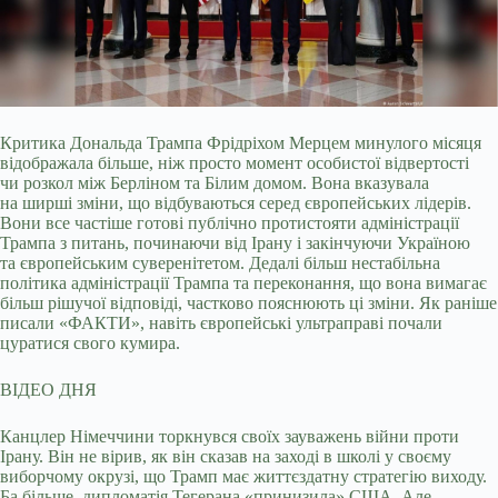
Критика Дональда Трампа Фрідріхом Мерцем минулого місяця
відображала більше, ніж просто момент особистої відвертості
чи розкол між Берліном та Білим домом. Вона
вказувала
на ширші зміни, що відбуваються серед європейських лідерів.
Вони все частіше готові публічно протистояти адміністрації
Трампа з питань, починаючи від Ірану і закінчуючи Україною
та європейським суверенітетом. Дедалі більш нестабільна
політика адміністрації Трампа та переконання, що вона вимагає
більш рішучої відповіді, частково пояснюють ці зміни. Як раніше
писали «ФАКТИ», навіть європейські ультраправі почали
цуратися свого кумира.
ВІДЕО ДНЯ
Канцлер Німеччини торкнувся своїх зауважень війни проти
Ірану. Він не вірив, як він сказав на заході в школі у своєму
виборчому окрузі, що Трамп має життєздатну стратегію виходу.
Ба більше, дипломатія Тегерана «принизила» США. Але