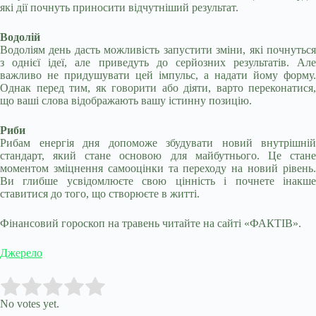
які дії почнуть приносити відчутніший результат.
Водолій
Водоліям день дасть можливість запустити зміни, які почнуться
з однієї ідеї, але приведуть до серйозних результатів. Але
важливо не придушувати цей імпульс, а надати йому форму.
Однак перед тим, як говорити або діяти, варто переконатися,
що ваші слова відображають вашу істинну позицію.
Риби
Рибам енергія дня допоможе збудувати новий внутрішній
стандарт, який стане основою для майбутнього. Це стане
моментом зміцнення самооцінки та переходу на новий рівень.
Ви глибше усвідомлюєте свою цінність і почнете інакше
ставитися до того, що створюєте в житті.
Фінансовий гороскоп на травень читайте на сайті «ФАКТІВ».
Джерело
Submit Rating
Rate this item:
No votes yet.