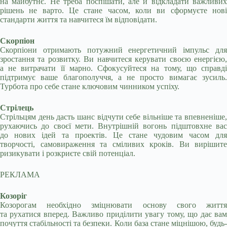
на майбутнє. Не треба поспішати, але й відкладати важливих
рішень не варто. Це стане часом, коли ви сформуєте нові
стандарти життя та навчитеся їм відповідати.
Скорпіон
Скорпіони отримають потужний енергетичний імпульс для
зростання та розвитку. Ви навчитеся керувати своєю енергією,
а не витрачати її марно. Сфокусуйтеся на тому, що справді
підтримує ваше благополуччя, а не просто вимагає зусиль.
Турбота про себе стане ключовим чинником успіху.
Стрілець
Стрільцям день дасть шанс відчути себе вільніше та впевненіше,
рухаючись до своєї мети. Внутрішній вогонь підштовхне вас
до нових ідей та проектів. Це стане чудовим часом для
творчості, самовираження та сміливих кроків. Ви вирішите
ризикувати і розкриєте свій потенціал.
РЕКЛАМА
Козоріг
Козорогам необхідно зміцнювати основу свого життя
та рухатися вперед. Важливо приділити увагу тому, що дає вам
почуття стабільності та безпеки. Коли база стане міцнішою, будь-