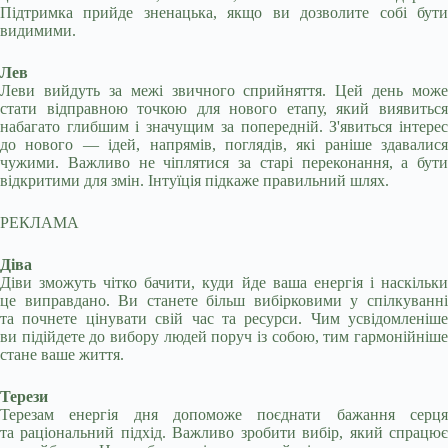
Підтримка прийде зненацька, якщо ви дозволите собі бути
видимими.
Лев
Леви вийдуть за межі звичного сприйняття. Цей день може
стати відправною точкою для нового етапу, який виявиться
набагато глибшим і значущим за попередній. З'явиться інтерес
до нового — ідей, напрямів, поглядів, які раніше здавалися
чужими. Важливо не чіплятися за старі переконання, а бути
відкритими для змін. Інтуїція підкаже правильний шлях.
РЕКЛАМА
Діва
Діви зможуть чітко бачити, куди йде ваша енергія і наскільки
це виправдано. Ви станете більш вибірковими у спілкуванні
та почнете цінувати свій час та ресурси. Чим усвідомленіше
ви підійдете до вибору людей поруч із собою, тим гармонійніше
стане ваше життя.
Терези
Терезам енергія дня допоможе поєднати бажання серця
та раціональний підхід. Важливо зробити вибір, який спрацює