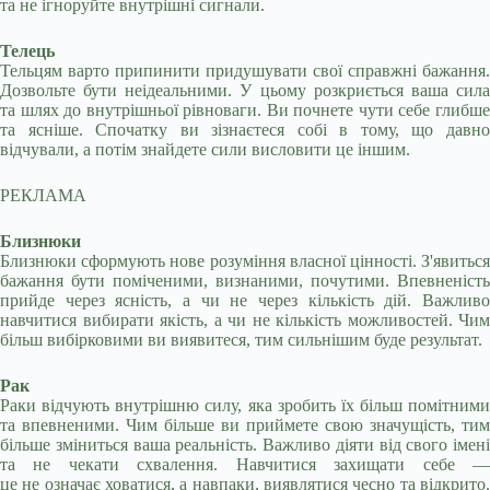
та не ігноруйте внутрішні сигнали.
Телець
Тельцям варто припинити придушувати свої справжні бажання.
Дозвольте бути неідеальними. У цьому розкриється ваша сила
та шлях до внутрішньої рівноваги. Ви почнете чути себе глибше
та ясніше. Спочатку ви зізнаєтеся собі в тому, що давно
відчували, а потім знайдете сили висловити це іншим.
РЕКЛАМА
Близнюки
Близнюки сформують нове розуміння власної цінності. З'явиться
бажання бути поміченими, визнаними, почутими. Впевненість
прийде через ясність, а чи не через кількість дій. Важливо
навчитися вибирати якість, а чи не кількість можливостей. Чим
більш вибірковими ви виявитеся, тим сильнішим буде результат.
Рак
Раки відчують внутрішню силу, яка зробить їх більш помітними
та впевненими. Чим більше ви приймете свою значущість, тим
більше зміниться ваша реальність. Важливо діяти від свого імені
та не чекати схвалення. Навчитися захищати себе —
це не означає ховатися, а навпаки, виявлятися чесно та відкрито.