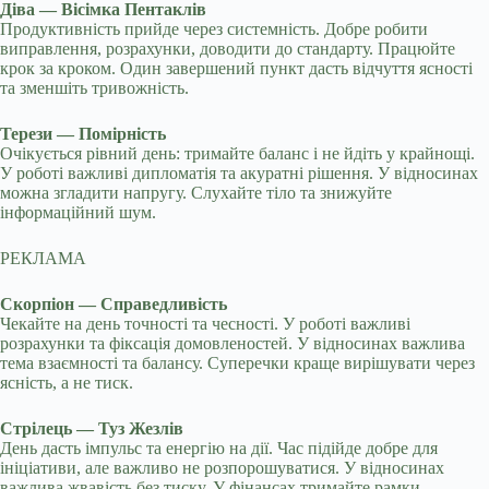
Діва — Вісімка Пентаклів
Продуктивність прийде через системність. Добре робити
виправлення, розрахунки, доводити до стандарту. Працюйте
крок за кроком. Один завершений пункт дасть відчуття ясності
та зменшіть тривожність.
Терези — Помірність
Очікується рівний день: тримайте баланс і не йдіть у крайнощі.
У роботі важливі дипломатія та акуратні рішення. У відносинах
можна згладити напругу. Слухайте тіло та знижуйте
інформаційний шум.
РЕКЛАМА
Скорпіон — Справедливість
Чекайте на день точності та чесності. У роботі важливі
розрахунки та фіксація домовленостей. У відносинах важлива
тема взаємності та балансу. Суперечки краще вирішувати через
ясність, а не тиск.
Стрілець — Туз Жезлів
День дасть імпульс та енергію на дії. Час підійде добре для
ініціативи, але важливо не розпорошуватися. У відносинах
важлива жвавість без тиску. У фінансах тримайте рамки.