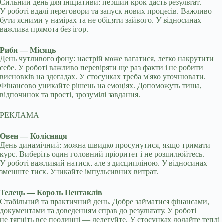
Сильний день для ініціативи: перший крок дасть результат.
У роботі вдалі переговори та запуск нових процесів. Важливо
бути ясними у намірах та не обіцяти зайвого. У відносинах
важлива прямота без ігор.
Риби — Місяць
День чутливого фону: настрій може вагатися, легко накрутити
себе. У роботі важливо перевіряти ще раз факти і не робити
висновків на здогадах. У стосунках треба м'яко уточнювати.
Фінансово уникайте рішень на емоціях. Допоможуть тиша,
відпочинок та прості, зрозумілі завдання.
РЕКЛАМА
Овен — Колісниця
День динамічний: можна швидко просунутися, якщо тримати
курс. Виберіть один головний пріоритет і не розпилюйтесь.
У роботі важливий натиск, але з дисципліною. У відносинах
зменште тиск. Уникайте імпульсивних витрат.
Телець — Король Пентаклів
Стабільний та практичний день. Добре займатися фінансами,
документами та доведенням справ до результату. У роботі
не тягніть все поодинці — делегуйте. У стосунках додайте теплі