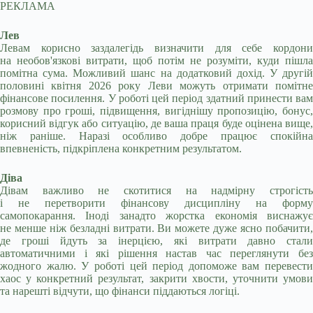
РЕКЛАМА
Лев
Левам корисно заздалегідь визначити для себе кордони
на необов'язкові витрати, щоб потім не розуміти, куди пішла
помітна сума. Можливий шанс на додатковий дохід. У другій
половині квітня 2026 року Леви можуть отримати помітне
фінансове посилення. У роботі цей період здатний принести вам
розмову про гроші, підвищення, вигіднішу пропозицію, бонус,
корисний відгук або ситуацію, де ваша праця буде оцінена вище,
ніж раніше. Наразі особливо добре працює спокійна
впевненість, підкріплена конкретним результатом.
Діва
Дівам важливо не скотитися на надмірну строгість
і не перетворити фінансову дисципліну на форму
самопокарання. Іноді занадто жорстка економія виснажує
не менше ніж безладні витрати. Ви можете дуже ясно побачити,
де гроші йдуть за інерцією, які витрати давно стали
автоматичними і які рішення настав час переглянути без
жодного жалю. У роботі цей період допоможе вам перевести
хаос у конкретний результат, закрити хвости, уточнити умови
та нарешті відчути, що фінанси піддаються логіці.