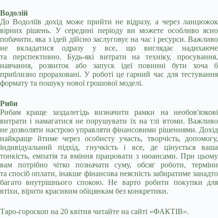
Водолій
До Водоліїв дохід може прийти не відразу, а через ланцюжок
вірних рішень. У середині періоду ви можете особливо ясно
побачити, яка з ідей дійсно заслуговує на час і ресурси. Важливо
не вкладатися одразу у все, що виглядає надихаюче
та перспективно. Будь-які витрати на техніку, просування,
навчання, розвиток або запуск ідеї повинні бути хоча б
приблизно прораховані. У роботі це гарний час для тестування
формату та пошуку нової грошової моделі.
Риби
Рибам краще заздалегідь визначити рамки на необов'язкові
витрати і намагатися не порушувати їх на тлі втоми. Важливо
не дозволяти настрою управляти фінансовими рішеннями. Дохід
найкраще йтиме через особисту участь, творчість, допомогу,
індивідуальний підхід, гнучкість і все, де цінується ваша
тонкість, емпатія та вміння працювати з нюансами. При цьому
вам потрібно чітко позначати суму, обсяг роботи, терміни
та спосіб оплати, інакше фінансова неясність забиратиме занадто
багато внутрішнього спокою. Не варто робити покупки для
втіхи, вірити красивим обіцянкам без конкретики.
Таро-гороскоп на 20 квітня читайте на сайті «ФАКТІВ».