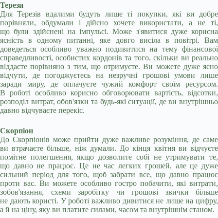
Терези
Для Терезів вдалими будуть лише ті покупки, які ви добре
порівняли, обдумали і дійсно хочете використати, а не ті,
що були здійснені на імпульсі. Може з'явитися дуже корисна
ясність в одному питанні, яке довго висіла в повітрі. Вам
доведеться особливо уважно подивитися на тему фінансової
справедливості, особистих кордонів та того, скільки ви реально
віддаєте порівняно з тим, що отримуєте. Ви можете дуже ясно
відчути, де погоджуєтесь на незручні грошові умови лише
заради миру, де оплачуєте чужий комфорт своїм ресурсом.
В роботі особливо корисно обговорювати вартість, відсотки,
розподіл витрат, обов'язки та будь-які ситуації, де ви внутрішньо
давно відчуваєте перекіс.
Скорпіон
До Скорпіонів може прийти дуже важливе розуміння, де саме
ви втрачаєте більше, ніж думали. До кінця квітня ви відчуєте
помітне полегшення, якщо дозволите собі не утримувати те,
що давно не працює. Це не час легких грошей, але це дуже
сильний період для того, щоб забрати все, що давно працює
проти вас. Ви можете особливо гостро побачити, які витрати,
зобов'язання, схеми заробітку чи грошові звички більше
не дають користі. У роботі важливо дивитися не лише на цифру,
а й на ціну, яку ви платите силами, часом та внутрішнім станом.