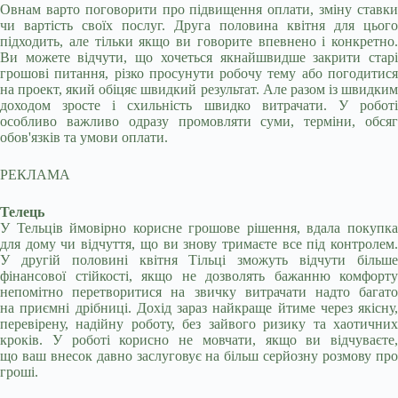
Овнам варто поговорити про підвищення оплати, зміну ставки
чи вартість своїх послуг. Друга половина квітня для цього
підходить, але тільки якщо ви говорите впевнено і конкретно.
Ви можете відчути, що хочеться якнайшвидше закрити старі
грошові питання, різко просунути робочу тему або погодитися
на проект, який обіцяє швидкий результат. Але разом із швидким
доходом зросте і схильність швидко витрачати. У роботі
особливо важливо одразу промовляти суми, терміни, обсяг
обов'язків та умови оплати.
РЕКЛАМА
Телець
У Тельців ймовірно корисне грошове рішення, вдала покупка
для дому чи відчуття, що ви знову тримаєте все під контролем.
У другій половині квітня Тільці зможуть відчути більше
фінансової стійкості, якщо не дозволять бажанню комфорту
непомітно перетворитися на звичку витрачати надто багато
на приємні дрібниці. Дохід зараз найкраще йтиме через якісну,
перевірену, надійну роботу, без зайвого ризику та хаотичних
кроків. У роботі корисно не мовчати, якщо ви відчуваєте,
що ваш внесок давно заслуговує на більш серйозну розмову про
гроші.