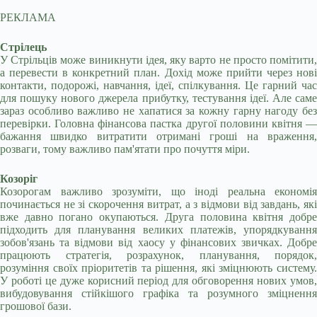
РЕКЛАМА
Стрілець
У Стрільців може виникнути ідея, яку варто не просто помітити,
а перевести в конкретний план. Дохід може прийти через нові
контакти, подорожі, навчання, ідеї, спілкування. Це гарний час
для пошуку нового джерела прибутку, тестування ідеї. Але саме
зараз особливо важливо не хапатися за кожну гарну нагоду без
перевірки. Головна фінансова пастка другої половини квітня —
бажання швидко витратити отримані гроші на враження,
розваги, тому важливо пам'ятати про почуття міри.
Козоріг
Козорогам важливо зрозуміти, що іноді реальна економія
починається не зі скорочення витрат, а з відмови від завдань, які
вже давно погано окупаються. Друга половина квітня добре
підходить для планування великих платежів, упорядкування
зобов'язань та відмови від хаосу у фінансових звичках. Добре
працюють стратегія, розрахунок, планування, порядок,
розуміння своїх пріоритетів та рішення, які зміцнюють систему.
У роботі це дуже корисний період для обговорення нових умов,
вибудовування стійкішого графіка та розумного зміцнення
грошової бази.