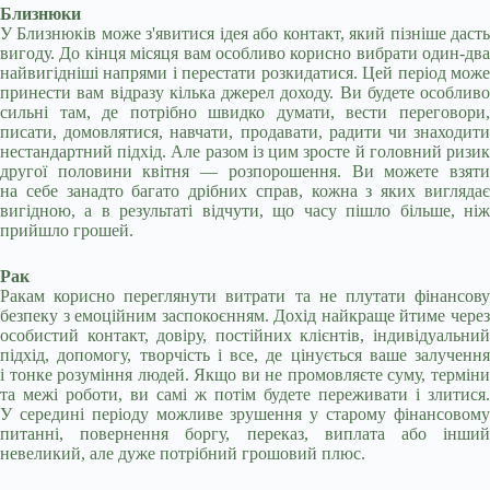
Близнюки
У Близнюків може з'явитися ідея або контакт, який пізніше дасть
вигоду. До кінця місяця вам особливо корисно вибрати один-два
найвигідніші напрями і перестати розкидатися. Цей період може
принести вам відразу кілька джерел доходу. Ви будете особливо
сильні там, де потрібно швидко думати, вести переговори,
писати, домовлятися, навчати, продавати, радити чи знаходити
нестандартний підхід. Але разом із цим зросте й головний ризик
другої половини квітня — розпорошення. Ви можете взяти
на себе занадто багато дрібних справ, кожна з яких виглядає
вигідною, а в результаті відчути, що часу пішло більше, ніж
прийшло грошей.
Рак
Ракам корисно переглянути витрати та не плутати фінансову
безпеку з емоційним заспокоєнням. Дохід найкраще йтиме через
особистий контакт, довіру, постійних клієнтів, індивідуальний
підхід, допомогу, творчість і все, де цінується ваше залучення
і тонке розуміння людей. Якщо ви не промовляєте суму, терміни
та межі роботи, ви самі ж потім будете переживати і злитися.
У середині періоду можливе зрушення у старому фінансовому
питанні, повернення боргу, переказ, виплата або інший
невеликий, але дуже потрібний грошовий плюс.