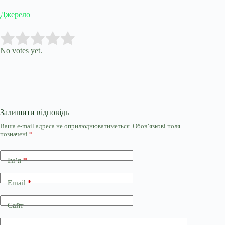
Джерело
Submit Rating
Rate this item:
No votes yet.
Залишити відповідь
Ваша e-mail адреса не оприлюднюватиметься.
Обов’язкові поля
позначені
*
Ім’я
*
Email
*
Сайт