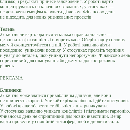
близько, і результат принесе задоволення. У роботі варто
концентруватись на ключових завданнях, у стосунках —
не дозволяти емоціям керувати діалогом. Фінансово день
не підходить для нових ризикованих проєктів.
Телець
27 квітня не варто братися за кілька справ одночасно —
це знизить ефективність і створить хаос. Оберіть одну головну
мету й сконцентруйтеся на ній. У роботі важливо діяти
послідовно, уникаючи поспіху. У стосунках проявіть терпіння
й увагу до деталей, щоб уникнути непорозумінь. Фінансово день
сприятливий для планування бюджету та довгострокових
рішень.
РЕКЛАМА
Близнюки
27 квітня може здатися привабливим для змін, але вони
не принесуть користі. Уникайте різких рішень і дійте поступово.
У роботі краще зберегти стабільність, ніж ризикувати.
У стосунках важливо уникати конфліктів і підтримати гармонію.
Фінансово день не сприятливий для нових інвестицій. Вечір
варто провести у спокійній атмосфері, щоб відновити сили.