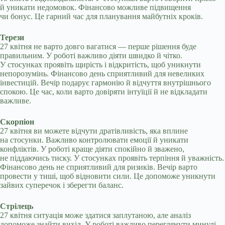
й уникати недомовок. Фінансово можливе підвищення
чи бонус. Це гарний час для планування майбутніх кроків.
Терези
27 квітня не варто довго вагатися — перше рішення буде
правильним. У роботі важливо діяти швидко й чітко.
У стосунках проявіть щирість і відкритість, щоб уникнути
непорозумінь. Фінансово день сприятливий для невеликих
інвестицій. Вечір подарує гармонію й відчуття внутрішнього
спокою. Це час, коли варто довіряти інтуїції й не відкладати
важливе.
Скорпіон
27 квітня ви можете відчути дратівливість, яка вплине
на стосунки. Важливо контролювати емоції й уникати
конфліктів. У роботі краще діяти спокійно й зважено,
не піддаючись тиску. У стосунках проявіть терпіння й уважність.
Фінансово день не сприятливий для ризиків. Вечір варто
провести у тиші, щоб відновити сили. Це допоможе уникнути
зайвих суперечок і зберегти баланс.
Стрілець
27 квітня ситуація може здатися заплутаною, але аналіз
допоможе знайти вихід. У роботі важливо переглянути минулі