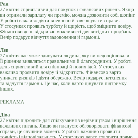
Рак
27 квітня сприятливий для покупок і фінансових рішень. Якщо
ви отримали зарплату чи премію, можна дозволити собі шопінг.
У роботі важливо діяти впевнено й завершувати справи.
У стосунках проявіть турботу й щирість, щоб зміцнити довіру.
Фінансово день відкриває можливості для вигідних придбань.
Вечір подарує відчуття задоволення й гармонії.
Лев
27 квітня вас може здивувати людина, яку ви недооцінювали.
Її рішення виявляться правильними й благородними. У роботі
день сприятливий для співпраці й нових ідей. У стосунках
важливо проявити довіру й відкритість. Фінансово варто
уникати ризиків і діяти обережно. Вечір подарує натхнення
та відчуття гармонії. Це час, коли варто цінувати підтримку
інших.
РЕКЛАМА
Діва
27 квітня підходить для спілкування з керівництвом і вирішення
важливих питань. Якщо ви плануєте обговорювати фінансові
справи, це слушний момент. У роботі важливо проявити
точність і відповідальність. У стосунках варто говорити прямо