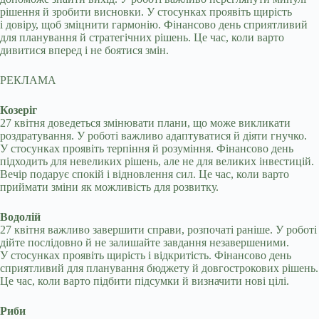
рішення й зробити висновки. У стосунках проявіть щирість
і довіру, щоб зміцнити гармонію. Фінансово день сприятливий
для планування й стратегічних рішень. Це час, коли варто
дивитися вперед і не боятися змін.
РЕКЛАМА
Козеріг
27 квітня доведеться змінювати плани, що може викликати
роздратування. У роботі важливо адаптуватися й діяти гнучко.
У стосунках проявіть терпіння й розуміння. Фінансово день
підходить для невеликих рішень, але не для великих інвестицій.
Вечір подарує спокій і відновлення сил. Це час, коли варто
приймати зміни як можливість для розвитку.
Водолій
27 квітня важливо завершити справи, розпочаті раніше. У роботі
дійте послідовно й не залишайте завдання незавершеними.
У стосунках проявіть щирість і відкритість. Фінансово день
сприятливий для планування бюджету й довгострокових рішень.
Це час, коли варто підбити підсумки й визначити нові цілі.
Риби