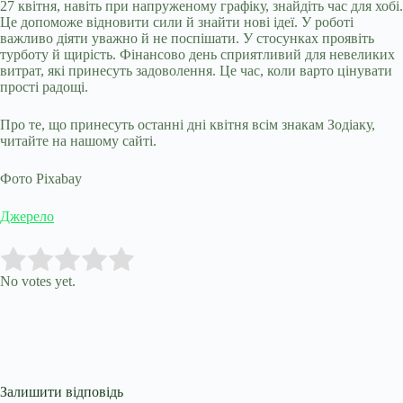
27 квітня, навіть при напруженому графіку, знайдіть час для хобі.
Це допоможе відновити сили й знайти нові ідеї. У роботі
важливо діяти уважно й не поспішати. У стосунках проявіть
турботу й щирість. Фінансово день сприятливий для невеликих
витрат, які принесуть задоволення. Це час, коли варто цінувати
прості радощі.
Про те, що принесуть останні дні квітня всім знакам Зодіаку,
читайте на нашому сайті.
Фото Pixabay
Джерело
Submit Rating
Rate this item:
No votes yet.
Залишити відповідь