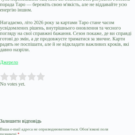
порада Таро — бережіть свою м'якість, але не віддавайте усю
енергію іншим.
Нагадаємо, літо 2026 року за картами Таро стане часом
усвідомлених рішень, внутрішнього оновлення та чесного
погляду на свої справжні бажання. Сезон покаже, де ви справді
готові до змін, а де продовжуєте триматися за звичне. Карти
радять не поспішати, але й не відкладати важливих кроків, які
давно назріли.
Джерело
Submit Rating
Rate this item:
No votes yet.
Залишити відповідь
Ваша e-mail адреса не оприлюднюватиметься.
Обов’язкові поля
позначені
*