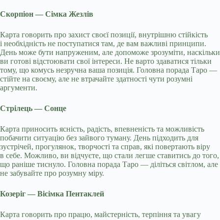
Скорпіон — Сімка Жезлів
Карта говорить про захист своєї позиції, внутрішню стійкість
і необхідність не поступатися там, де вам важливі принципи.
День може бути напруженим, але допоможе зрозуміти, наскільки
ви готові відстоювати свої інтереси. Не варто здаватися тільки
тому, що комусь незручна ваша позиція. Головна порада Таро —
стійте на своєму, але не втрачайте здатності чути розумні
аргументи.
Стрілець — Сонце
Карта приносить ясність, радість, впевненість та можливість
побачити ситуацію без зайвого туману. День підходить для
зустрічей, прогулянок, творчості та справ, які повертають віру
в себе. Можливо, ви відчуєте, що стали легше ставитись до того,
що раніше тиснуло. Головна порада Таро — діліться світлом, але
не забувайте про розумну міру.
Козеріг — Вісімка Пентаклей
Карта говорить про працю, майстерність, терпіння та увагу