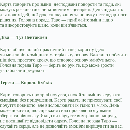
Карта говорить про зміни, несподівані повороти та події, які
можуть розвиватися не за звичним сценарієм. День підходить
для нових ідей, поїздок, спілкування та пошуку нестандартного
рішення. Головна порада Таро — приймайте зміни гідно
та використовуйте шанс, коли він з'явиться.
Діва — Туз Пентаклей
Карта обіцяє новий практичний шанс, корисну ідею
чи можливість зміцнити матеріальну основу. Важливо побачити
цінність простого кроку, що створює основу майбутнього.
Головна порада Таро — беріть до рук те, що може зрости
у стабільний результат.
Терези — Король Кубків
Карта говорить про зрілі почуття, спокій та вміння керувати
емоціями без придушення. Карти радять не приховувати свої
почуття повністю, але висловлювати їх гідно та м'яко. День
може показати, що справжня сила проявляється у вмінні
зберігати рівновагу. Якщо ви відчуєте внутрішню напругу,
не поспішайте відповідати одразу. Головна порада Таро —
слухайте серце, але не дозволяйте емоціям вирішувати за вас.