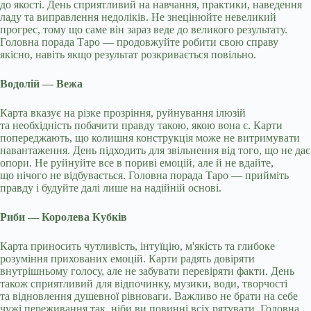
до якості. День сприятливий на навчання, практики, наведення
ладу та виправлення недоліків. Не знецінюйте невеликий
прогрес, тому що саме він зараз веде до великого результату.
Головна порада Таро — продовжуйте робити свою справу
якісно, навіть якщо результат розкривається повільно.
Водолій — Вежа
Карта вказує на різке прозріння, руйнування ілюзій
та необхідність побачити правду такою, якою вона є. Карти
попереджають, що колишня конструкція може не витримувати
навантаження. День підходить для звільнення від того, що не дає
опори. Не руйнуйте все в пориві емоцій, але й не вдайте,
що нічого не відбувається. Головна порада Таро — прийміть
правду і будуйте далі лише на надійній основі.
Риби — Королева Кубків
Карта приносить чутливість, інтуїцію, м'якість та глибоке
розуміння прихованих емоцій. Карти радять довіряти
внутрішньому голосу, але не забувати перевіряти факти. День
також сприятливий для відпочинку, музики, води, творчості
та відновлення душевної рівноваги. Важливо не брати на себе
чужі переживання так, ніби ви повинні всіх рятувати. Головна