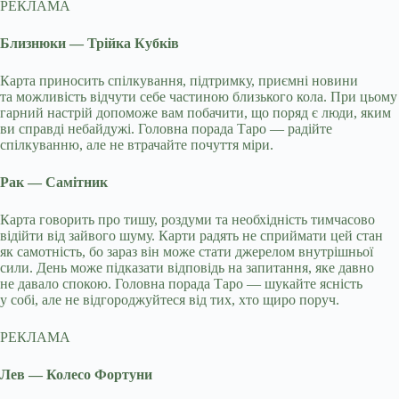
РЕКЛАМА
Близнюки — Трійка Кубків
Карта приносить спілкування, підтримку, приємні новини
та можливість відчути себе частиною близького кола. При цьому
гарний настрій допоможе вам побачити, що поряд є люди, яким
ви справді небайдужі. Головна порада Таро — радійте
спілкуванню, але не втрачайте почуття міри.
Рак — Самітник
Карта говорить про тишу, роздуми та необхідність тимчасово
відійти від зайвого шуму. Карти радять не сприймати цей стан
як самотність, бо зараз він може стати джерелом внутрішньої
сили. День може підказати відповідь на запитання, яке давно
не давало спокою. Головна порада Таро — шукайте ясність
у собі, але не відгороджуйтеся від тих, хто щиро поруч.
РЕКЛАМА
Лев — Колесо Фортуни