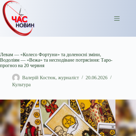
Перейти
до
вмісту
Левам — «Колесо Фортуни» та доленосні зміни,
Водоліям — «Вежа» та несподіване потрясіння: Таро-
прогноз на 20 червня
Валерій Костюк, журналіст
20.06.2026
Культура