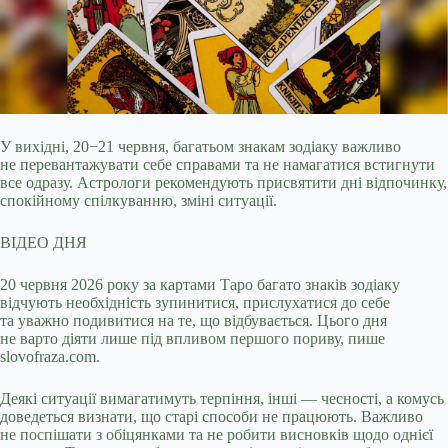
У вихідні, 20−21 червня, багатьом знакам зодіаку важливо
не перевантажувати себе справами та не намагатися встигнути
все одразу. Астрологи рекомендують присвятити
дні відпочинку,
спокійному спілкуванню, зміні ситуації.
ВІДЕО ДНЯ
20 червня 2026 року за картами Таро багато знаків зодіаку
відчують необхідність зупинитися, прислухатися до себе
та уважно подивитися на те, що відбувається. Цього дня
не варто діяти лише під впливом першого пориву, пише
slovofraza.com.
Деякі ситуації вимагатимуть терпіння, інші — чесності, а комусь
доведеться визнати, що старі способи не працюють. Важливо
не поспішати з обіцянками та не робити висновків щодо однієї